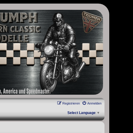
, Scrambler, Bobber, Speed Twin, Street Scrambler, Street Twin,
Registrieren
Anmelden
Select Language
▼