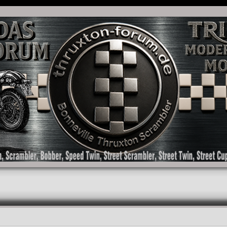
as Forum für die New Bonneville Baureihen ab BJ 2001. Triumph Bonneville, Thruxton