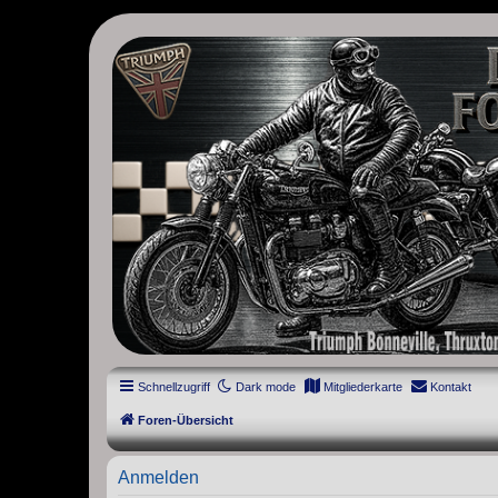
thruxton-forum.de
DAS FORUM! Alles rund um die Triumph Modern Classic Modelle. D
Street Cup, America und Speedmaster.
Schnellzugriff
Dark mode
Mitgliederkarte
Kontakt
Foren-Übersicht
Anmelden