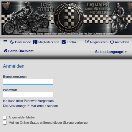
thruxton-forum.de
DAS FORUM! Alles rund um die Triumph Modern Classic Modelle. Das Forum für
die New Bonneville Baureihen ab BJ 2001. Triumph Bonneville, Thruxton,
Scrambler, Bobber, Speed Twin, Street Scrambler, Street Twin, Street Cup, America
und Speedmaster.
Dark mode
Mitgliederkarte
Kontakt
Registrieren
Anmelden
Foren-Übersicht
Select Language
▼
Anmelden
Benutzername:
Passwort:
Ich habe mein Passwort vergessen
Die Aktivierungs-E-Mail erneut senden
Angemeldet bleiben
Meinen Online-Status während dieser Sitzung verbergen