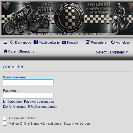
thruxton-forum.de
DAS FORUM! Alles rund um die Triumph Modern Classic Modelle. Das Forum für
die New Bonneville Baureihen ab BJ 2001. Triumph Bonneville, Thruxton,
Scrambler, Bobber, Speed Twin, Street Scrambler, Street Twin, Street Cup, America
und Speedmaster.
Dark mode
Mitgliederkarte
Kontakt
Registrieren
Anmelden
Foren-Übersicht
Select Language
▼
Anmelden
Benutzername:
Passwort:
Ich habe mein Passwort vergessen
Die Aktivierungs-E-Mail erneut senden
Angemeldet bleiben
Meinen Online-Status während dieser Sitzung verbergen