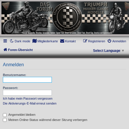
thruxton-forum.de
DAS FORUM! Alles rund um die Triumph Modern Classic Modelle. Das Forum für
die New Bonneville Baureihen ab BJ 2001. Triumph Bonneville, Thruxton,
Scrambler, Bobber, Speed Twin, Street Scrambler, Street Twin, Street Cup, America
und Speedmaster.
Dark mode
Mitgliederkarte
Kontakt
Registrieren
Anmelden
Foren-Übersicht
Select Language
▼
Anmelden
Benutzername:
Passwort:
Ich habe mein Passwort vergessen
Die Aktivierungs-E-Mail erneut senden
Angemeldet bleiben
Meinen Online-Status während dieser Sitzung verbergen