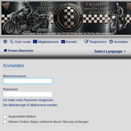
thruxton-forum.de
DAS FORUM! Alles rund um die Triumph Modern Classic Modelle. Das Forum für
die New Bonneville Baureihen ab BJ 2001. Triumph Bonneville, Thruxton,
Scrambler, Bobber, Speed Twin, Street Scrambler, Street Twin, Street Cup, America
und Speedmaster.
Dark mode
Mitgliederkarte
Kontakt
Registrieren
Anmelden
Foren-Übersicht
Select Language
▼
Anmelden
Benutzername:
Passwort:
Ich habe mein Passwort vergessen
Die Aktivierungs-E-Mail erneut senden
Angemeldet bleiben
Meinen Online-Status während dieser Sitzung verbergen