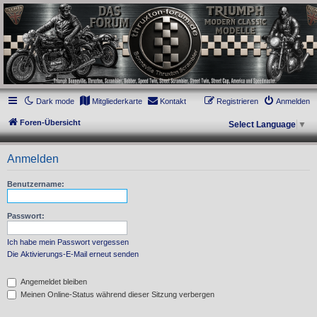
thruxton-forum.de
DAS FORUM! Alles rund um die Triumph Modern Classic Modelle. Das Forum für
die New Bonneville Baureihen ab BJ 2001. Triumph Bonneville, Thruxton,
Scrambler, Bobber, Speed Twin, Street Scrambler, Street Twin, Street Cup, America
und Speedmaster.
Dark mode
Mitgliederkarte
Kontakt
Registrieren
Anmelden
Foren-Übersicht
Select Language
▼
Anmelden
Benutzername:
Passwort:
Ich habe mein Passwort vergessen
Die Aktivierungs-E-Mail erneut senden
Angemeldet bleiben
Meinen Online-Status während dieser Sitzung verbergen