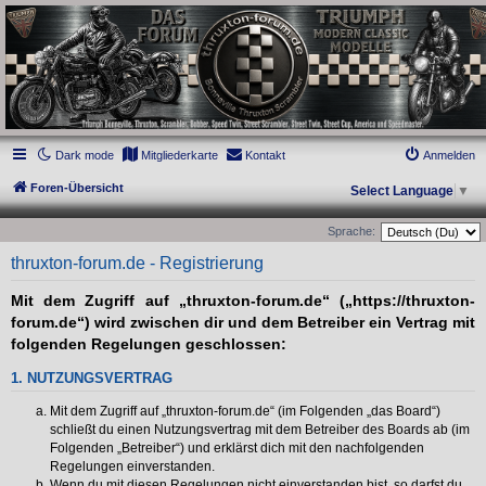
thruxton-forum.de
DAS FORUM! Alles rund um die Triumph Modern Classic Modelle. Das Forum für
die New Bonneville Baureihen ab BJ 2001. Triumph Bonneville, Thruxton,
Scrambler, Bobber, Speed Twin, Street Scrambler, Street Twin, Street Cup, America
und Speedmaster.
Dark mode
Mitgliederkarte
Kontakt
Anmelden
Foren-Übersicht
Select Language
▼
Sprache:
thruxton-forum.de - Registrierung
Mit dem Zugriff auf „thruxton-forum.de“ („https://thruxton-
forum.de“) wird zwischen dir und dem Betreiber ein Vertrag mit
folgenden Regelungen geschlossen:
1. NUTZUNGSVERTRAG
Mit dem Zugriff auf „thruxton-forum.de“ (im Folgenden „das Board“)
schließt du einen Nutzungsvertrag mit dem Betreiber des Boards ab (im
Folgenden „Betreiber“) und erklärst dich mit den nachfolgenden
Regelungen einverstanden.
Wenn du mit diesen Regelungen nicht einverstanden bist, so darfst du