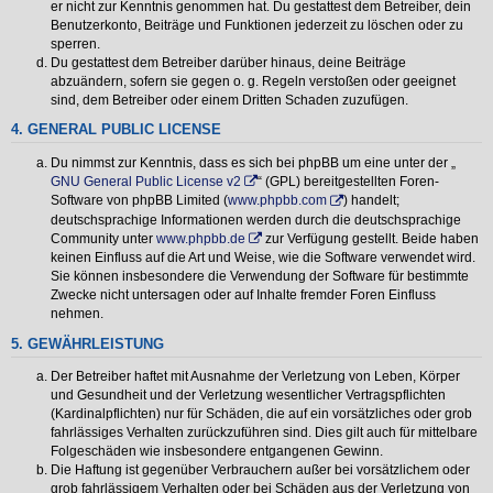
er nicht zur Kenntnis genommen hat. Du gestattest dem Betreiber, dein
Benutzerkonto, Beiträge und Funktionen jederzeit zu löschen oder zu
sperren.
Du gestattest dem Betreiber darüber hinaus, deine Beiträge
abzuändern, sofern sie gegen o. g. Regeln verstoßen oder geeignet
sind, dem Betreiber oder einem Dritten Schaden zuzufügen.
4. GENERAL PUBLIC LICENSE
Du nimmst zur Kenntnis, dass es sich bei phpBB um eine unter der „
GNU General Public License v2
“ (GPL) bereitgestellten Foren-
Software von phpBB Limited (
www.phpbb.com
) handelt;
deutschsprachige Informationen werden durch die deutschsprachige
Community unter
www.phpbb.de
zur Verfügung gestellt. Beide haben
keinen Einfluss auf die Art und Weise, wie die Software verwendet wird.
Sie können insbesondere die Verwendung der Software für bestimmte
Zwecke nicht untersagen oder auf Inhalte fremder Foren Einfluss
nehmen.
5. GEWÄHRLEISTUNG
Der Betreiber haftet mit Ausnahme der Verletzung von Leben, Körper
und Gesundheit und der Verletzung wesentlicher Vertragspflichten
(Kardinalpflichten) nur für Schäden, die auf ein vorsätzliches oder grob
fahrlässiges Verhalten zurückzuführen sind. Dies gilt auch für mittelbare
Folgeschäden wie insbesondere entgangenen Gewinn.
Die Haftung ist gegenüber Verbrauchern außer bei vorsätzlichem oder
grob fahrlässigem Verhalten oder bei Schäden aus der Verletzung von