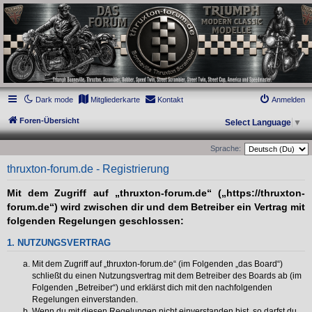
thruxton-forum.de
DAS FORUM! Alles rund um die Triumph Modern Classic Modelle. Das Forum für
die New Bonneville Baureihen ab BJ 2001. Triumph Bonneville, Thruxton,
Scrambler, Bobber, Speed Twin, Street Scrambler, Street Twin, Street Cup, America
und Speedmaster.
Dark mode
Mitgliederkarte
Kontakt
Anmelden
Foren-Übersicht
Select Language
▼
Sprache:
thruxton-forum.de - Registrierung
Mit dem Zugriff auf „thruxton-forum.de“ („https://thruxton-
forum.de“) wird zwischen dir und dem Betreiber ein Vertrag mit
folgenden Regelungen geschlossen:
1. NUTZUNGSVERTRAG
Mit dem Zugriff auf „thruxton-forum.de“ (im Folgenden „das Board“)
schließt du einen Nutzungsvertrag mit dem Betreiber des Boards ab (im
Folgenden „Betreiber“) und erklärst dich mit den nachfolgenden
Regelungen einverstanden.
Wenn du mit diesen Regelungen nicht einverstanden bist, so darfst du