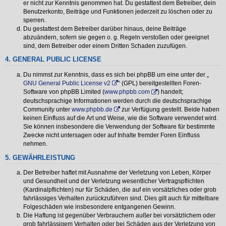
er nicht zur Kenntnis genommen hat. Du gestattest dem Betreiber, dein
Benutzerkonto, Beiträge und Funktionen jederzeit zu löschen oder zu
sperren.
Du gestattest dem Betreiber darüber hinaus, deine Beiträge
abzuändern, sofern sie gegen o. g. Regeln verstoßen oder geeignet
sind, dem Betreiber oder einem Dritten Schaden zuzufügen.
4. GENERAL PUBLIC LICENSE
Du nimmst zur Kenntnis, dass es sich bei phpBB um eine unter der „
GNU General Public License v2
“ (GPL) bereitgestellten Foren-
Software von phpBB Limited (
www.phpbb.com
) handelt;
deutschsprachige Informationen werden durch die deutschsprachige
Community unter
www.phpbb.de
zur Verfügung gestellt. Beide haben
keinen Einfluss auf die Art und Weise, wie die Software verwendet wird.
Sie können insbesondere die Verwendung der Software für bestimmte
Zwecke nicht untersagen oder auf Inhalte fremder Foren Einfluss
nehmen.
5. GEWÄHRLEISTUNG
Der Betreiber haftet mit Ausnahme der Verletzung von Leben, Körper
und Gesundheit und der Verletzung wesentlicher Vertragspflichten
(Kardinalpflichten) nur für Schäden, die auf ein vorsätzliches oder grob
fahrlässiges Verhalten zurückzuführen sind. Dies gilt auch für mittelbare
Folgeschäden wie insbesondere entgangenen Gewinn.
Die Haftung ist gegenüber Verbrauchern außer bei vorsätzlichem oder
grob fahrlässigem Verhalten oder bei Schäden aus der Verletzung von