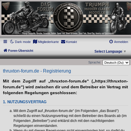
thruxton-forum.de
DAS FORUM! Alles rund um die Triumph Modern Classic Modelle. Das Forum für
die New Bonneville Baureihen ab BJ 2001. Triumph Bonneville, Thruxton,
Scrambler, Bobber, Speed Twin, Street Scrambler, Street Twin, Street Cup, America
und Speedmaster.
Dark mode
Mitgliederkarte
Kontakt
Anmelden
Foren-Übersicht
Select Language
▼
Sprache:
thruxton-forum.de - Registrierung
Mit dem Zugriff auf „thruxton-forum.de“ („https://thruxton-
forum.de“) wird zwischen dir und dem Betreiber ein Vertrag mit
folgenden Regelungen geschlossen:
1. NUTZUNGSVERTRAG
Mit dem Zugriff auf „thruxton-forum.de“ (im Folgenden „das Board“)
schließt du einen Nutzungsvertrag mit dem Betreiber des Boards ab (im
Folgenden „Betreiber“) und erklärst dich mit den nachfolgenden
Regelungen einverstanden.
Wenn du mit diesen Regelungen nicht einverstanden bist, so darfst du