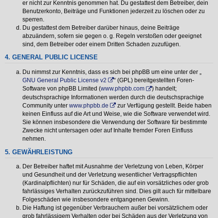
er nicht zur Kenntnis genommen hat. Du gestattest dem Betreiber, dein
Benutzerkonto, Beiträge und Funktionen jederzeit zu löschen oder zu
sperren.
Du gestattest dem Betreiber darüber hinaus, deine Beiträge
abzuändern, sofern sie gegen o. g. Regeln verstoßen oder geeignet
sind, dem Betreiber oder einem Dritten Schaden zuzufügen.
4. GENERAL PUBLIC LICENSE
Du nimmst zur Kenntnis, dass es sich bei phpBB um eine unter der „
GNU General Public License v2
“ (GPL) bereitgestellten Foren-
Software von phpBB Limited (
www.phpbb.com
) handelt;
deutschsprachige Informationen werden durch die deutschsprachige
Community unter
www.phpbb.de
zur Verfügung gestellt. Beide haben
keinen Einfluss auf die Art und Weise, wie die Software verwendet wird.
Sie können insbesondere die Verwendung der Software für bestimmte
Zwecke nicht untersagen oder auf Inhalte fremder Foren Einfluss
nehmen.
5. GEWÄHRLEISTUNG
Der Betreiber haftet mit Ausnahme der Verletzung von Leben, Körper
und Gesundheit und der Verletzung wesentlicher Vertragspflichten
(Kardinalpflichten) nur für Schäden, die auf ein vorsätzliches oder grob
fahrlässiges Verhalten zurückzuführen sind. Dies gilt auch für mittelbare
Folgeschäden wie insbesondere entgangenen Gewinn.
Die Haftung ist gegenüber Verbrauchern außer bei vorsätzlichem oder
grob fahrlässigem Verhalten oder bei Schäden aus der Verletzung von