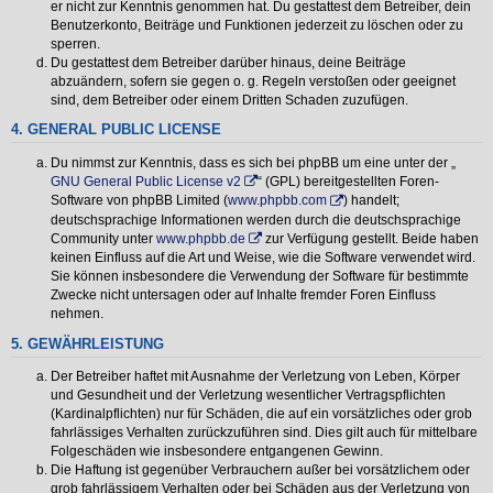
er nicht zur Kenntnis genommen hat. Du gestattest dem Betreiber, dein
Benutzerkonto, Beiträge und Funktionen jederzeit zu löschen oder zu
sperren.
Du gestattest dem Betreiber darüber hinaus, deine Beiträge
abzuändern, sofern sie gegen o. g. Regeln verstoßen oder geeignet
sind, dem Betreiber oder einem Dritten Schaden zuzufügen.
4. GENERAL PUBLIC LICENSE
Du nimmst zur Kenntnis, dass es sich bei phpBB um eine unter der „
GNU General Public License v2
“ (GPL) bereitgestellten Foren-
Software von phpBB Limited (
www.phpbb.com
) handelt;
deutschsprachige Informationen werden durch die deutschsprachige
Community unter
www.phpbb.de
zur Verfügung gestellt. Beide haben
keinen Einfluss auf die Art und Weise, wie die Software verwendet wird.
Sie können insbesondere die Verwendung der Software für bestimmte
Zwecke nicht untersagen oder auf Inhalte fremder Foren Einfluss
nehmen.
5. GEWÄHRLEISTUNG
Der Betreiber haftet mit Ausnahme der Verletzung von Leben, Körper
und Gesundheit und der Verletzung wesentlicher Vertragspflichten
(Kardinalpflichten) nur für Schäden, die auf ein vorsätzliches oder grob
fahrlässiges Verhalten zurückzuführen sind. Dies gilt auch für mittelbare
Folgeschäden wie insbesondere entgangenen Gewinn.
Die Haftung ist gegenüber Verbrauchern außer bei vorsätzlichem oder
grob fahrlässigem Verhalten oder bei Schäden aus der Verletzung von