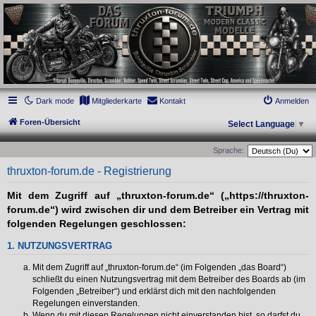
thruxton-forum.de
DAS FORUM! Alles rund um die Triumph Modern Classic Modelle. Das Forum für
die New Bonneville Baureihen ab BJ 2001. Triumph Bonneville, Thruxton,
Scrambler, Bobber, Speed Twin, Street Scrambler, Street Twin, Street Cup, America
und Speedmaster.
Dark mode
Mitgliederkarte
Kontakt
Anmelden
Foren-Übersicht
Select Language
▼
Sprache:
thruxton-forum.de - Registrierung
Mit dem Zugriff auf „thruxton-forum.de“ („https://thruxton-
forum.de“) wird zwischen dir und dem Betreiber ein Vertrag mit
folgenden Regelungen geschlossen:
1. NUTZUNGSVERTRAG
Mit dem Zugriff auf „thruxton-forum.de“ (im Folgenden „das Board“)
schließt du einen Nutzungsvertrag mit dem Betreiber des Boards ab (im
Folgenden „Betreiber“) und erklärst dich mit den nachfolgenden
Regelungen einverstanden.
Wenn du mit diesen Regelungen nicht einverstanden bist, so darfst du