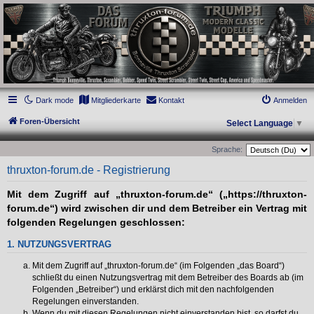
thruxton-forum.de
DAS FORUM! Alles rund um die Triumph Modern Classic Modelle. Das Forum für
die New Bonneville Baureihen ab BJ 2001. Triumph Bonneville, Thruxton,
Scrambler, Bobber, Speed Twin, Street Scrambler, Street Twin, Street Cup, America
und Speedmaster.
Dark mode
Mitgliederkarte
Kontakt
Anmelden
Foren-Übersicht
Select Language
▼
Sprache:
thruxton-forum.de - Registrierung
Mit dem Zugriff auf „thruxton-forum.de“ („https://thruxton-
forum.de“) wird zwischen dir und dem Betreiber ein Vertrag mit
folgenden Regelungen geschlossen:
1. NUTZUNGSVERTRAG
Mit dem Zugriff auf „thruxton-forum.de“ (im Folgenden „das Board“)
schließt du einen Nutzungsvertrag mit dem Betreiber des Boards ab (im
Folgenden „Betreiber“) und erklärst dich mit den nachfolgenden
Regelungen einverstanden.
Wenn du mit diesen Regelungen nicht einverstanden bist, so darfst du