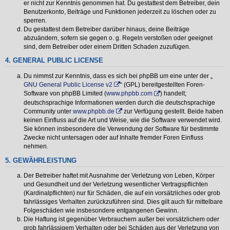
er nicht zur Kenntnis genommen hat. Du gestattest dem Betreiber, dein
Benutzerkonto, Beiträge und Funktionen jederzeit zu löschen oder zu
sperren.
Du gestattest dem Betreiber darüber hinaus, deine Beiträge
abzuändern, sofern sie gegen o. g. Regeln verstoßen oder geeignet
sind, dem Betreiber oder einem Dritten Schaden zuzufügen.
4. GENERAL PUBLIC LICENSE
Du nimmst zur Kenntnis, dass es sich bei phpBB um eine unter der „
GNU General Public License v2
“ (GPL) bereitgestellten Foren-
Software von phpBB Limited (
www.phpbb.com
) handelt;
deutschsprachige Informationen werden durch die deutschsprachige
Community unter
www.phpbb.de
zur Verfügung gestellt. Beide haben
keinen Einfluss auf die Art und Weise, wie die Software verwendet wird.
Sie können insbesondere die Verwendung der Software für bestimmte
Zwecke nicht untersagen oder auf Inhalte fremder Foren Einfluss
nehmen.
5. GEWÄHRLEISTUNG
Der Betreiber haftet mit Ausnahme der Verletzung von Leben, Körper
und Gesundheit und der Verletzung wesentlicher Vertragspflichten
(Kardinalpflichten) nur für Schäden, die auf ein vorsätzliches oder grob
fahrlässiges Verhalten zurückzuführen sind. Dies gilt auch für mittelbare
Folgeschäden wie insbesondere entgangenen Gewinn.
Die Haftung ist gegenüber Verbrauchern außer bei vorsätzlichem oder
grob fahrlässigem Verhalten oder bei Schäden aus der Verletzung von