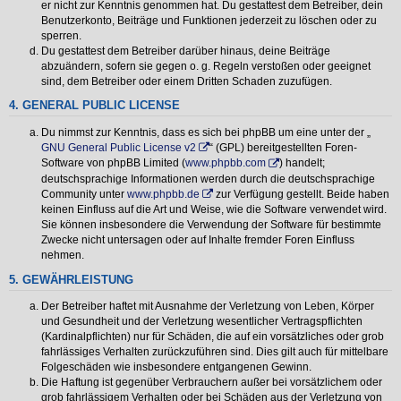
er nicht zur Kenntnis genommen hat. Du gestattest dem Betreiber, dein
Benutzerkonto, Beiträge und Funktionen jederzeit zu löschen oder zu
sperren.
Du gestattest dem Betreiber darüber hinaus, deine Beiträge
abzuändern, sofern sie gegen o. g. Regeln verstoßen oder geeignet
sind, dem Betreiber oder einem Dritten Schaden zuzufügen.
4. GENERAL PUBLIC LICENSE
Du nimmst zur Kenntnis, dass es sich bei phpBB um eine unter der „
GNU General Public License v2
“ (GPL) bereitgestellten Foren-
Software von phpBB Limited (
www.phpbb.com
) handelt;
deutschsprachige Informationen werden durch die deutschsprachige
Community unter
www.phpbb.de
zur Verfügung gestellt. Beide haben
keinen Einfluss auf die Art und Weise, wie die Software verwendet wird.
Sie können insbesondere die Verwendung der Software für bestimmte
Zwecke nicht untersagen oder auf Inhalte fremder Foren Einfluss
nehmen.
5. GEWÄHRLEISTUNG
Der Betreiber haftet mit Ausnahme der Verletzung von Leben, Körper
und Gesundheit und der Verletzung wesentlicher Vertragspflichten
(Kardinalpflichten) nur für Schäden, die auf ein vorsätzliches oder grob
fahrlässiges Verhalten zurückzuführen sind. Dies gilt auch für mittelbare
Folgeschäden wie insbesondere entgangenen Gewinn.
Die Haftung ist gegenüber Verbrauchern außer bei vorsätzlichem oder
grob fahrlässigem Verhalten oder bei Schäden aus der Verletzung von