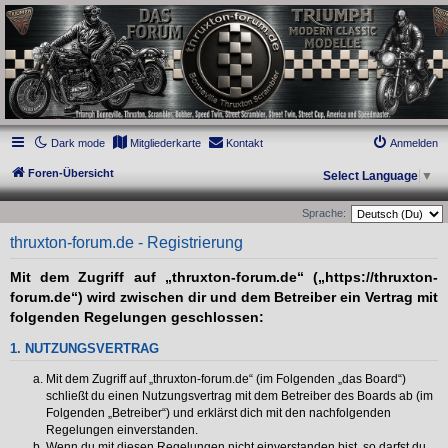
thruxton-forum.de
DAS FORUM! Alles rund um die Triumph Modern Classic Modelle. Das Forum für
die New Bonneville Baureihen ab BJ 2001. Triumph Bonneville, Thruxton,
Scrambler, Bobber, Speed Twin, Street Scrambler, Street Twin, Street Cup, America
und Speedmaster.
Dark mode
Mitgliederkarte
Kontakt
Anmelden
Foren-Übersicht
Select Language
▼
Sprache:
thruxton-forum.de - Registrierung
Mit dem Zugriff auf „thruxton-forum.de“ („https://thruxton-
forum.de“) wird zwischen dir und dem Betreiber ein Vertrag mit
folgenden Regelungen geschlossen:
1. NUTZUNGSVERTRAG
Mit dem Zugriff auf „thruxton-forum.de“ (im Folgenden „das Board“)
schließt du einen Nutzungsvertrag mit dem Betreiber des Boards ab (im
Folgenden „Betreiber“) und erklärst dich mit den nachfolgenden
Regelungen einverstanden.
Wenn du mit diesen Regelungen nicht einverstanden bist, so darfst du