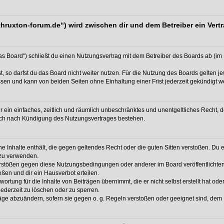
//thruxton-forum.de“) wird zwischen dir und dem Betreiber ein Ve
das Board“) schließt du einen Nutzungsvertrag mit dem Betreiber des Boards ab (im 
 so darfst du das Board nicht weiter nutzen. Für die Nutzung des Boards gelten jew
sen und kann von beiden Seiten ohne Einhaltung einer Frist jederzeit gekündigt w
ber ein einfaches, zeitlich und räumlich unbeschränktes und unentgeltliches Recht
auch nach Kündigung des Nutzungsvertrages bestehen.
ine Inhalte enthält, die gegen geltendes Recht oder die guten Sitten verstoßen. Du 
 zu verwenden.
erstößen gegen diese Nutzungsbedingungen oder anderer im Board veröffentlichte
ßen und dir ein Hausverbot erteilen.
ortung für die Inhalte von Beiträgen übernimmt, die er nicht selbst erstellt hat od
jederzeit zu löschen oder zu sperren.
räge abzuändern, sofern sie gegen o. g. Regeln verstoßen oder geeignet sind, dem