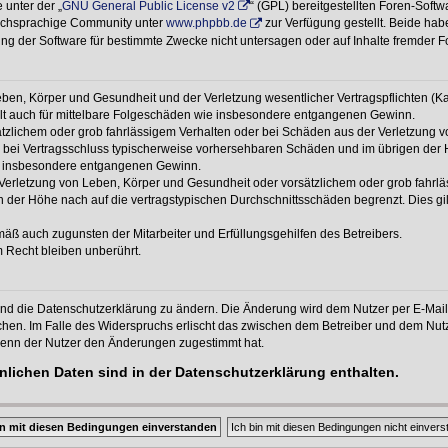
 unter der „
GNU General Public License v2
“ (GPL) bereitgestellten Foren-Soft
tschsprachige Community unter
www.phpbb.de
zur Verfügung gestellt. Beide habe
g der Software für bestimmte Zwecke nicht untersagen oder auf Inhalte fremder F
ben, Körper und Gesundheit und der Verletzung wesentlicher Vertragspflichten (Kard
gilt auch für mittelbare Folgeschäden wie insbesondere entgangenen Gewinn.
ätzlichem oder grob fahrlässigem Verhalten oder bei Schäden aus der Verletzung 
 die bei Vertragsschluss typischerweise vorhersehbaren Schäden und im übrigen de
wie insbesondere entgangenen Gewinn.
erletzung von Leben, Körper und Gesundheit oder vorsätzlichem oder grob fahrläs
der Höhe nach auf die vertragstypischen Durchschnittsschäden begrenzt. Dies gi
mäß auch zugunsten der Mitarbeiter und Erfüllungsgehilfen des Betreibers.
 Recht bleiben unberührt.
und die Datenschutzerklärung zu ändern. Die Änderung wird dem Nutzer per E-Mail m
chen. Im Falle des Widerspruchs erlischt das zwischen dem Betreiber und dem Nutze
wenn der Nutzer den Änderungen zugestimmt hat.
lichen Daten sind in der Datenschutzerklärung enthalten.