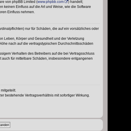
ware von phpBB Limited (
www.phpbb.com
) handelt;
n keinen Einfluss auf die Art und Weise, wie die Software
oren Einfluss nehmen.
inalpflichten) nur für Schäden, die auf ein vorsätzliches oder
von Leben, Körper und Gesundheit und der Verletzung
r Höhe nach auf die vertragstypischen Durchschnittsschäden
sigem Verhalten des Betreibers auf die bei Vertragsschluss
lt auch für mittelbare Schäden, insbesondere entgangenen
itgeteilt.
r bestehende Vertragsverhältnis mit sofortiger Wirkung.