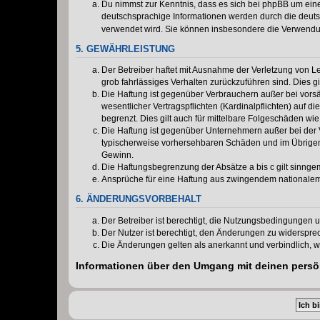
Du nimmst zur Kenntnis, dass es sich bei phpBB um eine
deutschsprachige Informationen werden durch die deu
verwendet wird. Sie können insbesondere die Verwendun
5. GEWÄHRLEISTUNG
Der Betreiber haftet mit Ausnahme der Verletzung von Le
grob fahrlässiges Verhalten zurückzuführen sind. Dies 
Die Haftung ist gegenüber Verbrauchern außer bei vors
wesentlicher Vertragspflichten (Kardinalpflichten) auf
begrenzt. Dies gilt auch für mittelbare Folgeschäden 
Die Haftung ist gegenüber Unternehmern außer bei der V
typischerweise vorhersehbaren Schäden und im Übrigen 
Gewinn.
Die Haftungsbegrenzung der Absätze a bis c gilt sinnge
Ansprüche für eine Haftung aus zwingendem nationalem
6. ÄNDERUNGSVORBEHALT
Der Betreiber ist berechtigt, die Nutzungsbedingungen 
Der Nutzer ist berechtigt, den Änderungen zu widerspre
Die Änderungen gelten als anerkannt und verbindlich, 
Informationen über den Umgang mit deinen persön