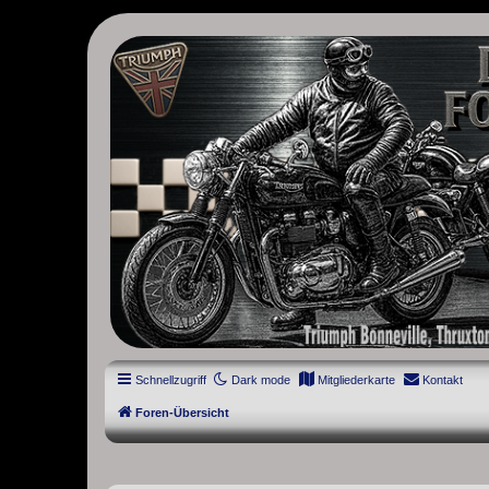
thruxton-forum.de
DAS FORUM! Alles rund um die Triumph Modern Classic Modelle. D
Street Cup, America und Speedmaster.
Schnellzugriff
Dark mode
Mitgliederkarte
Kontakt
Foren-Übersicht