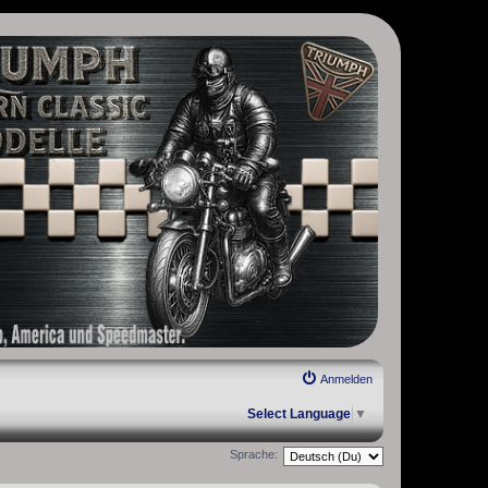
, Scrambler, Bobber, Speed Twin, Street Scrambler, Street Twin,
Anmelden
Select Language
▼
Sprache: