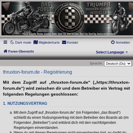
thruxton-forum.de
DAS FORUM! Alles rund um die Triumph Modern Classic Modelle. Das Forum für
die New Bonneville Baureihen ab BJ 2001. Triumph Bonneville, Thruxton,
Scrambler, Bobber, Speed Twin, Street Scrambler, Street Twin, Street Cup, America
und Speedmaster.
Dark mode
Mitgliederkarte
Kontakt
Anmelden
Foren-Übersicht
Select Language
▼
Sprache:
thruxton-forum.de - Registrierung
Mit dem Zugriff auf „thruxton-forum.de“ („https://thruxton-
forum.de“) wird zwischen dir und dem Betreiber ein Vertrag mit
folgenden Regelungen geschlossen:
1. NUTZUNGSVERTRAG
Mit dem Zugriff auf „thruxton-forum.de“ (im Folgenden „das Board“)
schließt du einen Nutzungsvertrag mit dem Betreiber des Boards ab (im
Folgenden „Betreiber“) und erklärst dich mit den nachfolgenden
Regelungen einverstanden.
Wenn du mit diesen Regelungen nicht einverstanden bist, so darfst du