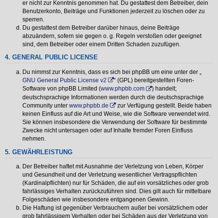
er nicht zur Kenntnis genommen hat. Du gestattest dem Betreiber, dein
Benutzerkonto, Beiträge und Funktionen jederzeit zu löschen oder zu
sperren.
Du gestattest dem Betreiber darüber hinaus, deine Beiträge
abzuändern, sofern sie gegen o. g. Regeln verstoßen oder geeignet
sind, dem Betreiber oder einem Dritten Schaden zuzufügen.
4. GENERAL PUBLIC LICENSE
Du nimmst zur Kenntnis, dass es sich bei phpBB um eine unter der „
GNU General Public License v2
“ (GPL) bereitgestellten Foren-
Software von phpBB Limited (
www.phpbb.com
) handelt;
deutschsprachige Informationen werden durch die deutschsprachige
Community unter
www.phpbb.de
zur Verfügung gestellt. Beide haben
keinen Einfluss auf die Art und Weise, wie die Software verwendet wird.
Sie können insbesondere die Verwendung der Software für bestimmte
Zwecke nicht untersagen oder auf Inhalte fremder Foren Einfluss
nehmen.
5. GEWÄHRLEISTUNG
Der Betreiber haftet mit Ausnahme der Verletzung von Leben, Körper
und Gesundheit und der Verletzung wesentlicher Vertragspflichten
(Kardinalpflichten) nur für Schäden, die auf ein vorsätzliches oder grob
fahrlässiges Verhalten zurückzuführen sind. Dies gilt auch für mittelbare
Folgeschäden wie insbesondere entgangenen Gewinn.
Die Haftung ist gegenüber Verbrauchern außer bei vorsätzlichem oder
grob fahrlässigem Verhalten oder bei Schäden aus der Verletzung von