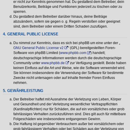
er nicht zur Kenntnis genommen hat. Du gestattest dem Betreiber, dein
Benutzerkonto, Beiträge und Funktionen jederzeit zu löschen oder zu
sperren.
Du gestattest dem Betreiber darüber hinaus, deine Beiträge
abzuändern, sofern sie gegen o. g. Regeln verstoßen oder geeignet
sind, dem Betreiber oder einem Dritten Schaden zuzufügen.
4. GENERAL PUBLIC LICENSE
Du nimmst zur Kenntnis, dass es sich bei phpBB um eine unter der „
GNU General Public License v2
“ (GPL) bereitgestellten Foren-
Software von phpBB Limited (
www.phpbb.com
) handelt;
deutschsprachige Informationen werden durch die deutschsprachige
Community unter
www.phpbb.de
zur Verfügung gestellt. Beide haben
keinen Einfluss auf die Art und Weise, wie die Software verwendet wird.
Sie können insbesondere die Verwendung der Software für bestimmte
Zwecke nicht untersagen oder auf Inhalte fremder Foren Einfluss
nehmen.
5. GEWÄHRLEISTUNG
Der Betreiber haftet mit Ausnahme der Verletzung von Leben, Körper
und Gesundheit und der Verletzung wesentlicher Vertragspflichten
(Kardinalpflichten) nur für Schäden, die auf ein vorsätzliches oder grob
fahrlässiges Verhalten zurückzuführen sind. Dies gilt auch für mittelbare
Folgeschäden wie insbesondere entgangenen Gewinn.
Die Haftung ist gegenüber Verbrauchern außer bei vorsätzlichem oder
grob fahrlässigem Verhalten oder bei Schäden aus der Verletzung von