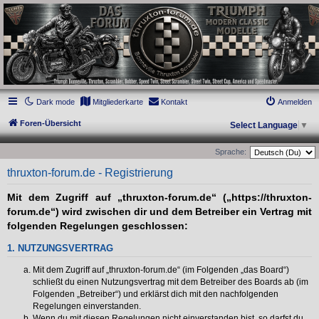
thruxton-forum.de
DAS FORUM! Alles rund um die Triumph Modern Classic Modelle. Das Forum für
die New Bonneville Baureihen ab BJ 2001. Triumph Bonneville, Thruxton,
Scrambler, Bobber, Speed Twin, Street Scrambler, Street Twin, Street Cup, America
und Speedmaster.
Dark mode
Mitgliederkarte
Kontakt
Anmelden
Foren-Übersicht
Select Language
▼
Sprache:
thruxton-forum.de - Registrierung
Mit dem Zugriff auf „thruxton-forum.de“ („https://thruxton-
forum.de“) wird zwischen dir und dem Betreiber ein Vertrag mit
folgenden Regelungen geschlossen:
1. NUTZUNGSVERTRAG
Mit dem Zugriff auf „thruxton-forum.de“ (im Folgenden „das Board“)
schließt du einen Nutzungsvertrag mit dem Betreiber des Boards ab (im
Folgenden „Betreiber“) und erklärst dich mit den nachfolgenden
Regelungen einverstanden.
Wenn du mit diesen Regelungen nicht einverstanden bist, so darfst du