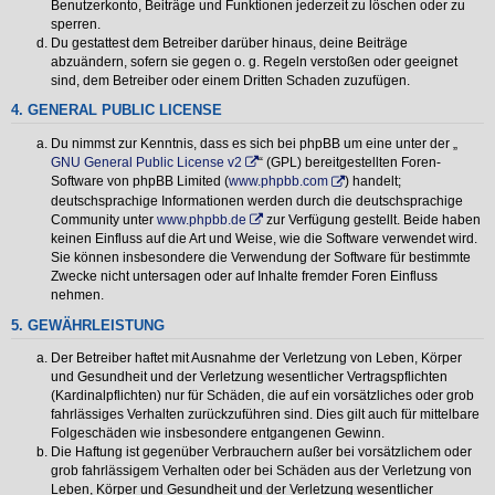
Benutzerkonto, Beiträge und Funktionen jederzeit zu löschen oder zu
sperren.
Du gestattest dem Betreiber darüber hinaus, deine Beiträge
abzuändern, sofern sie gegen o. g. Regeln verstoßen oder geeignet
sind, dem Betreiber oder einem Dritten Schaden zuzufügen.
4. GENERAL PUBLIC LICENSE
Du nimmst zur Kenntnis, dass es sich bei phpBB um eine unter der „
GNU General Public License v2
“ (GPL) bereitgestellten Foren-
Software von phpBB Limited (
www.phpbb.com
) handelt;
deutschsprachige Informationen werden durch die deutschsprachige
Community unter
www.phpbb.de
zur Verfügung gestellt. Beide haben
keinen Einfluss auf die Art und Weise, wie die Software verwendet wird.
Sie können insbesondere die Verwendung der Software für bestimmte
Zwecke nicht untersagen oder auf Inhalte fremder Foren Einfluss
nehmen.
5. GEWÄHRLEISTUNG
Der Betreiber haftet mit Ausnahme der Verletzung von Leben, Körper
und Gesundheit und der Verletzung wesentlicher Vertragspflichten
(Kardinalpflichten) nur für Schäden, die auf ein vorsätzliches oder grob
fahrlässiges Verhalten zurückzuführen sind. Dies gilt auch für mittelbare
Folgeschäden wie insbesondere entgangenen Gewinn.
Die Haftung ist gegenüber Verbrauchern außer bei vorsätzlichem oder
grob fahrlässigem Verhalten oder bei Schäden aus der Verletzung von
Leben, Körper und Gesundheit und der Verletzung wesentlicher