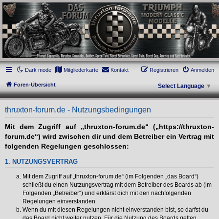
thruxton-forum.de
DAS FORUM! Alles rund um die Triumph Modern Classic Modelle. Das Forum für
die New Bonneville Baureihen ab BJ 2001. Triumph Bonneville, Thruxton,
Scrambler, Bobber, Speed Twin, Street Scrambler, Street Twin, Street Cup, America
und Speedmaster.
Dark mode
Mitgliederkarte
Kontakt
Registrieren
Anmelden
Foren-Übersicht
Select Language
▼
thruxton-forum.de - Nutzungsbedingungen
Mit dem Zugriff auf „thruxton-forum.de“ („https://thruxton-
forum.de“) wird zwischen dir und dem Betreiber ein Vertrag mit
folgenden Regelungen geschlossen:
1. NUTZUNGSVERTRAG
Mit dem Zugriff auf „thruxton-forum.de“ (im Folgenden „das Board“)
schließt du einen Nutzungsvertrag mit dem Betreiber des Boards ab (im
Folgenden „Betreiber“) und erklärst dich mit den nachfolgenden
Regelungen einverstanden.
Wenn du mit diesen Regelungen nicht einverstanden bist, so darfst du
das Board nicht weiter nutzen. Für die Nutzung des Boards gelten