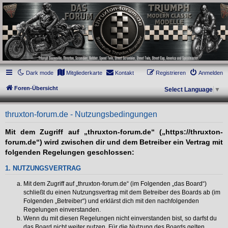
thruxton-forum.de
DAS FORUM! Alles rund um die Triumph Modern Classic Modelle. Das Forum für
die New Bonneville Baureihen ab BJ 2001. Triumph Bonneville, Thruxton,
Scrambler, Bobber, Speed Twin, Street Scrambler, Street Twin, Street Cup, America
und Speedmaster.
Dark mode
Mitgliederkarte
Kontakt
Registrieren
Anmelden
Foren-Übersicht
Select Language
▼
thruxton-forum.de - Nutzungsbedingungen
Mit dem Zugriff auf „thruxton-forum.de“ („https://thruxton-
forum.de“) wird zwischen dir und dem Betreiber ein Vertrag mit
folgenden Regelungen geschlossen:
1. NUTZUNGSVERTRAG
Mit dem Zugriff auf „thruxton-forum.de“ (im Folgenden „das Board“)
schließt du einen Nutzungsvertrag mit dem Betreiber des Boards ab (im
Folgenden „Betreiber“) und erklärst dich mit den nachfolgenden
Regelungen einverstanden.
Wenn du mit diesen Regelungen nicht einverstanden bist, so darfst du
das Board nicht weiter nutzen. Für die Nutzung des Boards gelten