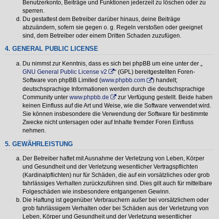
Benutzerkonto, Beiträge und Funktionen jederzeit zu löschen oder zu
sperren.
Du gestattest dem Betreiber darüber hinaus, deine Beiträge
abzuändern, sofern sie gegen o. g. Regeln verstoßen oder geeignet
sind, dem Betreiber oder einem Dritten Schaden zuzufügen.
4. GENERAL PUBLIC LICENSE
Du nimmst zur Kenntnis, dass es sich bei phpBB um eine unter der „
GNU General Public License v2
“ (GPL) bereitgestellten Foren-
Software von phpBB Limited (
www.phpbb.com
) handelt;
deutschsprachige Informationen werden durch die deutschsprachige
Community unter
www.phpbb.de
zur Verfügung gestellt. Beide haben
keinen Einfluss auf die Art und Weise, wie die Software verwendet wird.
Sie können insbesondere die Verwendung der Software für bestimmte
Zwecke nicht untersagen oder auf Inhalte fremder Foren Einfluss
nehmen.
5. GEWÄHRLEISTUNG
Der Betreiber haftet mit Ausnahme der Verletzung von Leben, Körper
und Gesundheit und der Verletzung wesentlicher Vertragspflichten
(Kardinalpflichten) nur für Schäden, die auf ein vorsätzliches oder grob
fahrlässiges Verhalten zurückzuführen sind. Dies gilt auch für mittelbare
Folgeschäden wie insbesondere entgangenen Gewinn.
Die Haftung ist gegenüber Verbrauchern außer bei vorsätzlichem oder
grob fahrlässigem Verhalten oder bei Schäden aus der Verletzung von
Leben, Körper und Gesundheit und der Verletzung wesentlicher