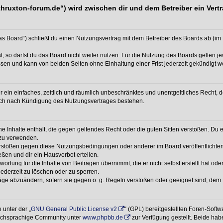
//thruxton-forum.de“) wird zwischen dir und dem Betreiber ein Ve
das Board“) schließt du einen Nutzungsvertrag mit dem Betreiber des Boards ab (im 
 so darfst du das Board nicht weiter nutzen. Für die Nutzung des Boards gelten jew
sen und kann von beiden Seiten ohne Einhaltung einer Frist jederzeit gekündigt w
ber ein einfaches, zeitlich und räumlich unbeschränktes und unentgeltliches Recht
auch nach Kündigung des Nutzungsvertrages bestehen.
ine Inhalte enthält, die gegen geltendes Recht oder die guten Sitten verstoßen. Du 
 zu verwenden.
erstößen gegen diese Nutzungsbedingungen oder anderer im Board veröffentlichte
ßen und dir ein Hausverbot erteilen.
ortung für die Inhalte von Beiträgen übernimmt, die er nicht selbst erstellt hat od
jederzeit zu löschen oder zu sperren.
räge abzuändern, sofern sie gegen o. g. Regeln verstoßen oder geeignet sind, dem
 unter der „
GNU General Public License v2
“ (GPL) bereitgestellten Foren-Soft
tschsprachige Community unter
www.phpbb.de
zur Verfügung gestellt. Beide habe