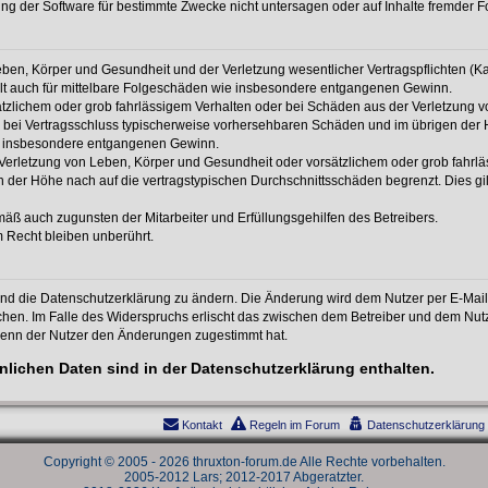
g der Software für bestimmte Zwecke nicht untersagen oder auf Inhalte fremder F
ben, Körper und Gesundheit und der Verletzung wesentlicher Vertragspflichten (Kard
gilt auch für mittelbare Folgeschäden wie insbesondere entgangenen Gewinn.
ätzlichem oder grob fahrlässigem Verhalten oder bei Schäden aus der Verletzung 
 die bei Vertragsschluss typischerweise vorhersehbaren Schäden und im übrigen de
wie insbesondere entgangenen Gewinn.
erletzung von Leben, Körper und Gesundheit oder vorsätzlichem oder grob fahrläs
der Höhe nach auf die vertragstypischen Durchschnittsschäden begrenzt. Dies gi
mäß auch zugunsten der Mitarbeiter und Erfüllungsgehilfen des Betreibers.
 Recht bleiben unberührt.
und die Datenschutzerklärung zu ändern. Die Änderung wird dem Nutzer per E-Mail m
chen. Im Falle des Widerspruchs erlischt das zwischen dem Betreiber und dem Nutze
wenn der Nutzer den Änderungen zugestimmt hat.
lichen Daten sind in der Datenschutzerklärung enthalten.
Kontakt
Regeln im Forum
Datenschutzerklärung
Copyright © 2005 - 2026 thruxton-forum.de Alle Rechte vorbehalten.
2005-2012 Lars; 2012-2017 Abgeratzter.