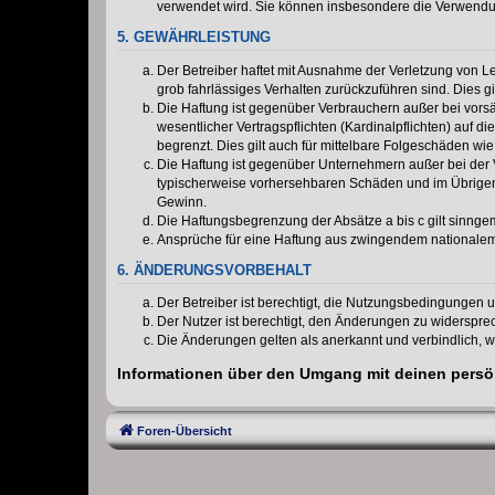
verwendet wird. Sie können insbesondere die Verwendun
5. GEWÄHRLEISTUNG
Der Betreiber haftet mit Ausnahme der Verletzung von Le
grob fahrlässiges Verhalten zurückzuführen sind. Dies 
Die Haftung ist gegenüber Verbrauchern außer bei vors
wesentlicher Vertragspflichten (Kardinalpflichten) auf
begrenzt. Dies gilt auch für mittelbare Folgeschäden 
Die Haftung ist gegenüber Unternehmern außer bei der V
typischerweise vorhersehbaren Schäden und im Übrigen 
Gewinn.
Die Haftungsbegrenzung der Absätze a bis c gilt sinnge
Ansprüche für eine Haftung aus zwingendem nationalem
6. ÄNDERUNGSVORBEHALT
Der Betreiber ist berechtigt, die Nutzungsbedingungen 
Der Nutzer ist berechtigt, den Änderungen zu widerspre
Die Änderungen gelten als anerkannt und verbindlich, 
Informationen über den Umgang mit deinen persön
Foren-Übersicht