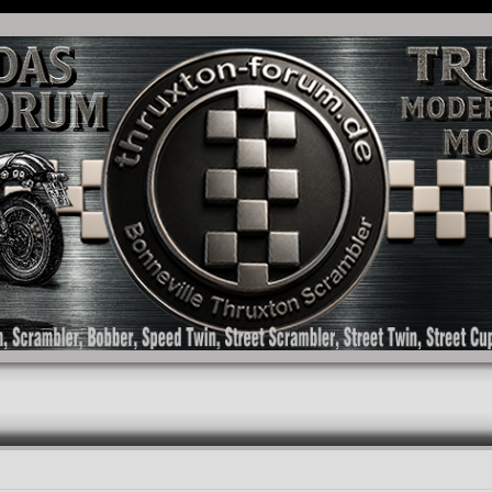
as Forum für die New Bonneville Baureihen ab BJ 2001. Triumph Bonneville, Thruxton