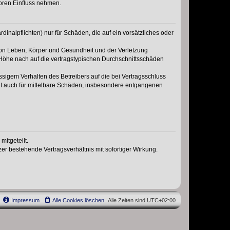
oren Einfluss nehmen.
inalpflichten) nur für Schäden, die auf ein vorsätzliches oder
von Leben, Körper und Gesundheit und der Verletzung
r Höhe nach auf die vertragstypischen Durchschnittsschäden
sigem Verhalten des Betreibers auf die bei Vertragsschluss
lt auch für mittelbare Schäden, insbesondere entgangenen
itgeteilt.
r bestehende Vertragsverhältnis mit sofortiger Wirkung.
Impressum
Alle Cookies löschen
Alle Zeiten sind
UTC+02:00