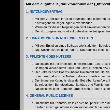
Mit dem Zugriff auf „thruxton-forum.de“ („https:
1. NUTZUNGSVERTRAG
Mit dem Zugriff auf „thruxton-forum.de“ (im Folgenden „
nachfolgenden Regelungen einverstanden.
Wenn du mit diesen Regelungen nicht einverstanden bist,
Der Nutzungsvertrag wird auf unbestimmte Zeit geschlos
2. EINRÄUMUNG VON NUTZUNGSRECHTEN
Mit dem Erstellen eines Beitrags erteilst du dem Betrei
Das Nutzungsrecht nach Punkt 2, Unterpunkt a bleibt 
3. PFLICHTEN DES NUTZERS
Du erklärst mit der Erstellung eines Beitrags, dass er ke
Beiträgen verwendeten Links und Bilder zu setzen bzw.
Der Betreiber des Boards übt das Hausrecht aus. Bei V
oder dauerhaft von der Nutzung dieses Boards ausschlie
Du nimmst zur Kenntnis, dass der Betreiber keine Verantw
Betreiber, dein Benutzerkonto, Beiträge und Funktionen 
Du gestattest dem Betreiber darüber hinaus, deine Beit
4. GENERAL PUBLIC LICENSE
Du nimmst zur Kenntnis, dass es sich bei phpBB um eine
deutschsprachige Informationen werden durch die deu