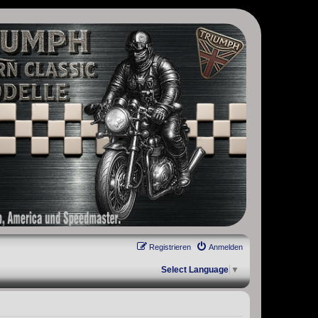
, Scrambler, Bobber, Speed Twin, Street Scrambler, Street Twin,
Registrieren
Anmelden
Select Language
▼