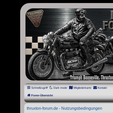
thruxton-forum.de
DAS FORUM! Alles rund um die Triumph Modern Classic Modelle. D
Street Cup, America und Speedmaster.
Schnellzugriff
Dark mode
Mitgliederkarte
Kontakt
Foren-Übersicht
thruxton-forum.de - Nutzungsbedingungen