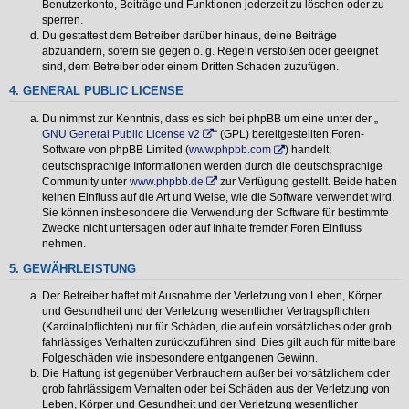
Benutzerkonto, Beiträge und Funktionen jederzeit zu löschen oder zu
sperren.
Du gestattest dem Betreiber darüber hinaus, deine Beiträge
abzuändern, sofern sie gegen o. g. Regeln verstoßen oder geeignet
sind, dem Betreiber oder einem Dritten Schaden zuzufügen.
4. GENERAL PUBLIC LICENSE
Du nimmst zur Kenntnis, dass es sich bei phpBB um eine unter der „
GNU General Public License v2
“ (GPL) bereitgestellten Foren-
Software von phpBB Limited (
www.phpbb.com
) handelt;
deutschsprachige Informationen werden durch die deutschsprachige
Community unter
www.phpbb.de
zur Verfügung gestellt. Beide haben
keinen Einfluss auf die Art und Weise, wie die Software verwendet wird.
Sie können insbesondere die Verwendung der Software für bestimmte
Zwecke nicht untersagen oder auf Inhalte fremder Foren Einfluss
nehmen.
5. GEWÄHRLEISTUNG
Der Betreiber haftet mit Ausnahme der Verletzung von Leben, Körper
und Gesundheit und der Verletzung wesentlicher Vertragspflichten
(Kardinalpflichten) nur für Schäden, die auf ein vorsätzliches oder grob
fahrlässiges Verhalten zurückzuführen sind. Dies gilt auch für mittelbare
Folgeschäden wie insbesondere entgangenen Gewinn.
Die Haftung ist gegenüber Verbrauchern außer bei vorsätzlichem oder
grob fahrlässigem Verhalten oder bei Schäden aus der Verletzung von
Leben, Körper und Gesundheit und der Verletzung wesentlicher