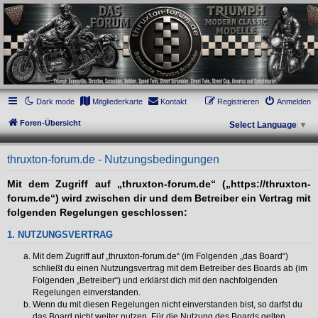
thruxton-forum.de
DAS FORUM! Alles rund um die Triumph Modern Classic Modelle. Das Forum für
die New Bonneville Baureihen ab BJ 2001. Triumph Bonneville, Thruxton,
Scrambler, Bobber, Speed Twin, Street Scrambler, Street Twin, Street Cup, America
und Speedmaster.
Dark mode
Mitgliederkarte
Kontakt
Registrieren
Anmelden
Foren-Übersicht
Select Language
▼
thruxton-forum.de - Nutzungsbedingungen
Mit dem Zugriff auf „thruxton-forum.de“ („https://thruxton-
forum.de“) wird zwischen dir und dem Betreiber ein Vertrag mit
folgenden Regelungen geschlossen:
1. NUTZUNGSVERTRAG
Mit dem Zugriff auf „thruxton-forum.de“ (im Folgenden „das Board“)
schließt du einen Nutzungsvertrag mit dem Betreiber des Boards ab (im
Folgenden „Betreiber“) und erklärst dich mit den nachfolgenden
Regelungen einverstanden.
Wenn du mit diesen Regelungen nicht einverstanden bist, so darfst du
das Board nicht weiter nutzen. Für die Nutzung des Boards gelten