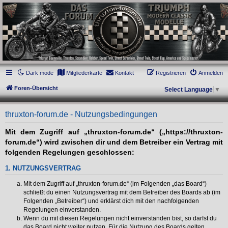
thruxton-forum.de
DAS FORUM! Alles rund um die Triumph Modern Classic Modelle. Das Forum für
die New Bonneville Baureihen ab BJ 2001. Triumph Bonneville, Thruxton,
Scrambler, Bobber, Speed Twin, Street Scrambler, Street Twin, Street Cup, America
und Speedmaster.
Dark mode
Mitgliederkarte
Kontakt
Registrieren
Anmelden
Foren-Übersicht
Select Language
▼
thruxton-forum.de - Nutzungsbedingungen
Mit dem Zugriff auf „thruxton-forum.de“ („https://thruxton-
forum.de“) wird zwischen dir und dem Betreiber ein Vertrag mit
folgenden Regelungen geschlossen:
1. NUTZUNGSVERTRAG
Mit dem Zugriff auf „thruxton-forum.de“ (im Folgenden „das Board“)
schließt du einen Nutzungsvertrag mit dem Betreiber des Boards ab (im
Folgenden „Betreiber“) und erklärst dich mit den nachfolgenden
Regelungen einverstanden.
Wenn du mit diesen Regelungen nicht einverstanden bist, so darfst du
das Board nicht weiter nutzen. Für die Nutzung des Boards gelten