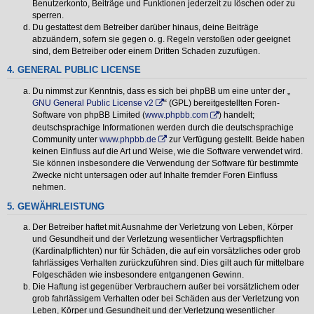
Benutzerkonto, Beiträge und Funktionen jederzeit zu löschen oder zu
sperren.
Du gestattest dem Betreiber darüber hinaus, deine Beiträge
abzuändern, sofern sie gegen o. g. Regeln verstoßen oder geeignet
sind, dem Betreiber oder einem Dritten Schaden zuzufügen.
4. GENERAL PUBLIC LICENSE
Du nimmst zur Kenntnis, dass es sich bei phpBB um eine unter der „
GNU General Public License v2
“ (GPL) bereitgestellten Foren-
Software von phpBB Limited (
www.phpbb.com
) handelt;
deutschsprachige Informationen werden durch die deutschsprachige
Community unter
www.phpbb.de
zur Verfügung gestellt. Beide haben
keinen Einfluss auf die Art und Weise, wie die Software verwendet wird.
Sie können insbesondere die Verwendung der Software für bestimmte
Zwecke nicht untersagen oder auf Inhalte fremder Foren Einfluss
nehmen.
5. GEWÄHRLEISTUNG
Der Betreiber haftet mit Ausnahme der Verletzung von Leben, Körper
und Gesundheit und der Verletzung wesentlicher Vertragspflichten
(Kardinalpflichten) nur für Schäden, die auf ein vorsätzliches oder grob
fahrlässiges Verhalten zurückzuführen sind. Dies gilt auch für mittelbare
Folgeschäden wie insbesondere entgangenen Gewinn.
Die Haftung ist gegenüber Verbrauchern außer bei vorsätzlichem oder
grob fahrlässigem Verhalten oder bei Schäden aus der Verletzung von
Leben, Körper und Gesundheit und der Verletzung wesentlicher