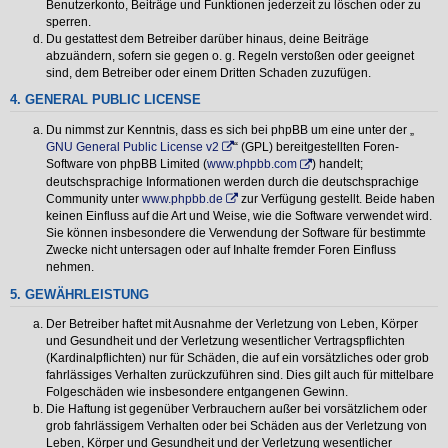
Benutzerkonto, Beiträge und Funktionen jederzeit zu löschen oder zu
sperren.
Du gestattest dem Betreiber darüber hinaus, deine Beiträge
abzuändern, sofern sie gegen o. g. Regeln verstoßen oder geeignet
sind, dem Betreiber oder einem Dritten Schaden zuzufügen.
4. GENERAL PUBLIC LICENSE
Du nimmst zur Kenntnis, dass es sich bei phpBB um eine unter der „
GNU General Public License v2
“ (GPL) bereitgestellten Foren-
Software von phpBB Limited (
www.phpbb.com
) handelt;
deutschsprachige Informationen werden durch die deutschsprachige
Community unter
www.phpbb.de
zur Verfügung gestellt. Beide haben
keinen Einfluss auf die Art und Weise, wie die Software verwendet wird.
Sie können insbesondere die Verwendung der Software für bestimmte
Zwecke nicht untersagen oder auf Inhalte fremder Foren Einfluss
nehmen.
5. GEWÄHRLEISTUNG
Der Betreiber haftet mit Ausnahme der Verletzung von Leben, Körper
und Gesundheit und der Verletzung wesentlicher Vertragspflichten
(Kardinalpflichten) nur für Schäden, die auf ein vorsätzliches oder grob
fahrlässiges Verhalten zurückzuführen sind. Dies gilt auch für mittelbare
Folgeschäden wie insbesondere entgangenen Gewinn.
Die Haftung ist gegenüber Verbrauchern außer bei vorsätzlichem oder
grob fahrlässigem Verhalten oder bei Schäden aus der Verletzung von
Leben, Körper und Gesundheit und der Verletzung wesentlicher