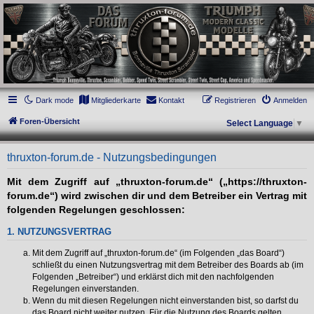
thruxton-forum.de
DAS FORUM! Alles rund um die Triumph Modern Classic Modelle. Das Forum für
die New Bonneville Baureihen ab BJ 2001. Triumph Bonneville, Thruxton,
Scrambler, Bobber, Speed Twin, Street Scrambler, Street Twin, Street Cup, America
und Speedmaster.
Dark mode
Mitgliederkarte
Kontakt
Registrieren
Anmelden
Foren-Übersicht
Select Language
▼
thruxton-forum.de - Nutzungsbedingungen
Mit dem Zugriff auf „thruxton-forum.de“ („https://thruxton-
forum.de“) wird zwischen dir und dem Betreiber ein Vertrag mit
folgenden Regelungen geschlossen:
1. NUTZUNGSVERTRAG
Mit dem Zugriff auf „thruxton-forum.de“ (im Folgenden „das Board“)
schließt du einen Nutzungsvertrag mit dem Betreiber des Boards ab (im
Folgenden „Betreiber“) und erklärst dich mit den nachfolgenden
Regelungen einverstanden.
Wenn du mit diesen Regelungen nicht einverstanden bist, so darfst du
das Board nicht weiter nutzen. Für die Nutzung des Boards gelten