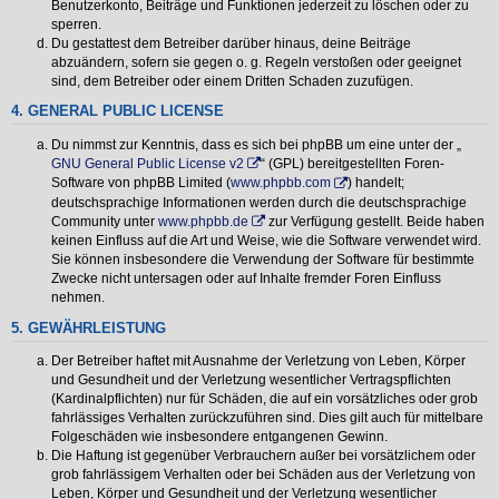
Benutzerkonto, Beiträge und Funktionen jederzeit zu löschen oder zu
sperren.
Du gestattest dem Betreiber darüber hinaus, deine Beiträge
abzuändern, sofern sie gegen o. g. Regeln verstoßen oder geeignet
sind, dem Betreiber oder einem Dritten Schaden zuzufügen.
4. GENERAL PUBLIC LICENSE
Du nimmst zur Kenntnis, dass es sich bei phpBB um eine unter der „
GNU General Public License v2
“ (GPL) bereitgestellten Foren-
Software von phpBB Limited (
www.phpbb.com
) handelt;
deutschsprachige Informationen werden durch die deutschsprachige
Community unter
www.phpbb.de
zur Verfügung gestellt. Beide haben
keinen Einfluss auf die Art und Weise, wie die Software verwendet wird.
Sie können insbesondere die Verwendung der Software für bestimmte
Zwecke nicht untersagen oder auf Inhalte fremder Foren Einfluss
nehmen.
5. GEWÄHRLEISTUNG
Der Betreiber haftet mit Ausnahme der Verletzung von Leben, Körper
und Gesundheit und der Verletzung wesentlicher Vertragspflichten
(Kardinalpflichten) nur für Schäden, die auf ein vorsätzliches oder grob
fahrlässiges Verhalten zurückzuführen sind. Dies gilt auch für mittelbare
Folgeschäden wie insbesondere entgangenen Gewinn.
Die Haftung ist gegenüber Verbrauchern außer bei vorsätzlichem oder
grob fahrlässigem Verhalten oder bei Schäden aus der Verletzung von
Leben, Körper und Gesundheit und der Verletzung wesentlicher