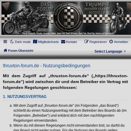
thruxton-forum.de
DAS FORUM! Alles rund um die Triumph Modern Classic Modelle. Das Forum für
die New Bonneville Baureihen ab BJ 2001. Triumph Bonneville, Thruxton,
Scrambler, Bobber, Speed Twin, Street Scrambler, Street Twin, Street Cup, America
und Speedmaster.
Dark mode
Mitgliederkarte
Kontakt
Registrieren
Anmelden
Foren-Übersicht
Select Language
▼
thruxton-forum.de - Nutzungsbedingungen
Mit dem Zugriff auf „thruxton-forum.de“ („https://thruxton-
forum.de“) wird zwischen dir und dem Betreiber ein Vertrag mit
folgenden Regelungen geschlossen:
1. NUTZUNGSVERTRAG
Mit dem Zugriff auf „thruxton-forum.de“ (im Folgenden „das Board“)
schließt du einen Nutzungsvertrag mit dem Betreiber des Boards ab (im
Folgenden „Betreiber“) und erklärst dich mit den nachfolgenden
Regelungen einverstanden.
Wenn du mit diesen Regelungen nicht einverstanden bist, so darfst du
das Board nicht weiter nutzen. Für die Nutzung des Boards gelten