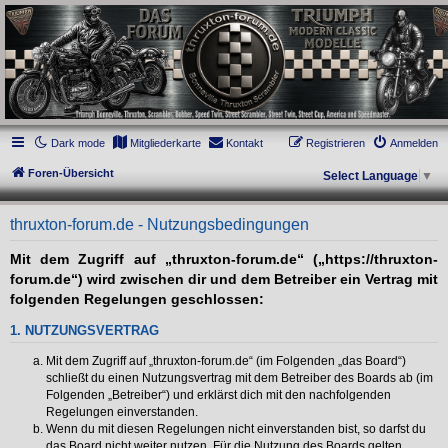
thruxton-forum.de
DAS FORUM! Alles rund um die Triumph Modern Classic Modelle. Das Forum für
die New Bonneville Baureihen ab BJ 2001. Triumph Bonneville, Thruxton,
Scrambler, Bobber, Speed Twin, Street Scrambler, Street Twin, Street Cup, America
und Speedmaster.
Dark mode
Mitgliederkarte
Kontakt
Registrieren
Anmelden
Foren-Übersicht
Select Language
▼
thruxton-forum.de - Nutzungsbedingungen
Mit dem Zugriff auf „thruxton-forum.de“ („https://thruxton-
forum.de“) wird zwischen dir und dem Betreiber ein Vertrag mit
folgenden Regelungen geschlossen:
1. NUTZUNGSVERTRAG
Mit dem Zugriff auf „thruxton-forum.de“ (im Folgenden „das Board“)
schließt du einen Nutzungsvertrag mit dem Betreiber des Boards ab (im
Folgenden „Betreiber“) und erklärst dich mit den nachfolgenden
Regelungen einverstanden.
Wenn du mit diesen Regelungen nicht einverstanden bist, so darfst du
das Board nicht weiter nutzen. Für die Nutzung des Boards gelten