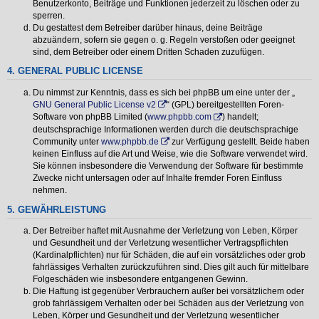
Benutzerkonto, Beiträge und Funktionen jederzeit zu löschen oder zu
sperren.
Du gestattest dem Betreiber darüber hinaus, deine Beiträge
abzuändern, sofern sie gegen o. g. Regeln verstoßen oder geeignet
sind, dem Betreiber oder einem Dritten Schaden zuzufügen.
4. GENERAL PUBLIC LICENSE
Du nimmst zur Kenntnis, dass es sich bei phpBB um eine unter der „
GNU General Public License v2
“ (GPL) bereitgestellten Foren-
Software von phpBB Limited (
www.phpbb.com
) handelt;
deutschsprachige Informationen werden durch die deutschsprachige
Community unter
www.phpbb.de
zur Verfügung gestellt. Beide haben
keinen Einfluss auf die Art und Weise, wie die Software verwendet wird.
Sie können insbesondere die Verwendung der Software für bestimmte
Zwecke nicht untersagen oder auf Inhalte fremder Foren Einfluss
nehmen.
5. GEWÄHRLEISTUNG
Der Betreiber haftet mit Ausnahme der Verletzung von Leben, Körper
und Gesundheit und der Verletzung wesentlicher Vertragspflichten
(Kardinalpflichten) nur für Schäden, die auf ein vorsätzliches oder grob
fahrlässiges Verhalten zurückzuführen sind. Dies gilt auch für mittelbare
Folgeschäden wie insbesondere entgangenen Gewinn.
Die Haftung ist gegenüber Verbrauchern außer bei vorsätzlichem oder
grob fahrlässigem Verhalten oder bei Schäden aus der Verletzung von
Leben, Körper und Gesundheit und der Verletzung wesentlicher