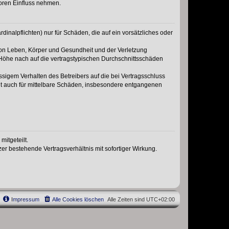
oren Einfluss nehmen.
inalpflichten) nur für Schäden, die auf ein vorsätzliches oder
von Leben, Körper und Gesundheit und der Verletzung
r Höhe nach auf die vertragstypischen Durchschnittsschäden
sigem Verhalten des Betreibers auf die bei Vertragsschluss
lt auch für mittelbare Schäden, insbesondere entgangenen
itgeteilt.
r bestehende Vertragsverhältnis mit sofortiger Wirkung.
Impressum
Alle Cookies löschen
Alle Zeiten sind
UTC+02:00