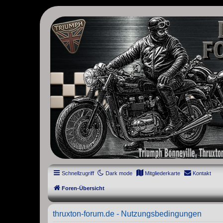
thruxton-forum.de
DAS FORUM! Alles rund um die Triumph Modern Classic Modelle. D
Street Cup, America und Speedmaster.
Schnellzugriff
Dark mode
Mitgliederkarte
Kontakt
Foren-Übersicht
thruxton-forum.de - Nutzungsbedingungen