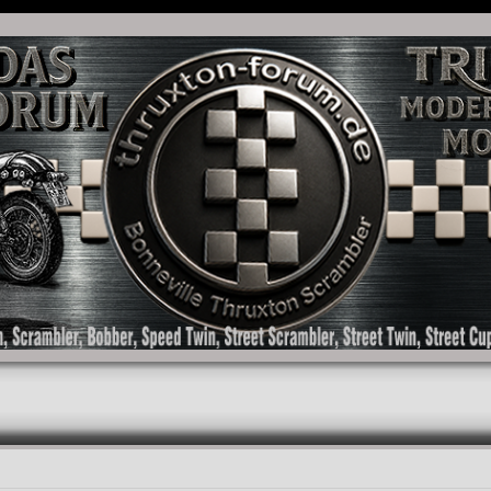
as Forum für die New Bonneville Baureihen ab BJ 2001. Triumph Bonneville, Thruxton