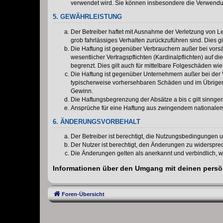
verwendet wird. Sie können insbesondere die Verwendun
5. GEWÄHRLEISTUNG
Der Betreiber haftet mit Ausnahme der Verletzung von Le
grob fahrlässiges Verhalten zurückzuführen sind. Dies 
Die Haftung ist gegenüber Verbrauchern außer bei vors
wesentlicher Vertragspflichten (Kardinalpflichten) auf
begrenzt. Dies gilt auch für mittelbare Folgeschäden 
Die Haftung ist gegenüber Unternehmern außer bei der V
typischerweise vorhersehbaren Schäden und im Übrigen 
Gewinn.
Die Haftungsbegrenzung der Absätze a bis c gilt sinnge
Ansprüche für eine Haftung aus zwingendem nationalem
6. ÄNDERUNGSVORBEHALT
Der Betreiber ist berechtigt, die Nutzungsbedingungen 
Der Nutzer ist berechtigt, den Änderungen zu widerspre
Die Änderungen gelten als anerkannt und verbindlich, 
Informationen über den Umgang mit deinen persön
Foren-Übersicht