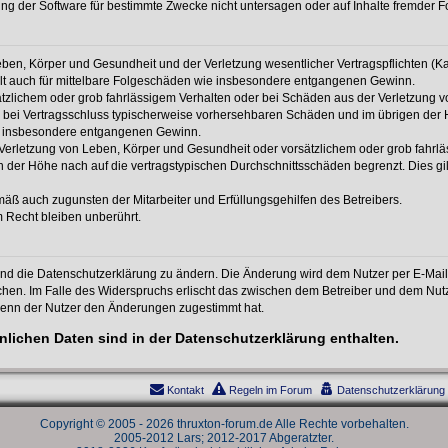
g der Software für bestimmte Zwecke nicht untersagen oder auf Inhalte fremder F
ben, Körper und Gesundheit und der Verletzung wesentlicher Vertragspflichten (Kard
gilt auch für mittelbare Folgeschäden wie insbesondere entgangenen Gewinn.
ätzlichem oder grob fahrlässigem Verhalten oder bei Schäden aus der Verletzung 
 die bei Vertragsschluss typischerweise vorhersehbaren Schäden und im übrigen de
wie insbesondere entgangenen Gewinn.
erletzung von Leben, Körper und Gesundheit oder vorsätzlichem oder grob fahrläs
der Höhe nach auf die vertragstypischen Durchschnittsschäden begrenzt. Dies gi
mäß auch zugunsten der Mitarbeiter und Erfüllungsgehilfen des Betreibers.
 Recht bleiben unberührt.
und die Datenschutzerklärung zu ändern. Die Änderung wird dem Nutzer per E-Mail m
chen. Im Falle des Widerspruchs erlischt das zwischen dem Betreiber und dem Nutze
wenn der Nutzer den Änderungen zugestimmt hat.
lichen Daten sind in der Datenschutzerklärung enthalten.
Kontakt
Regeln im Forum
Datenschutzerklärung
Copyright © 2005 - 2026 thruxton-forum.de Alle Rechte vorbehalten.
2005-2012 Lars; 2012-2017 Abgeratzter.