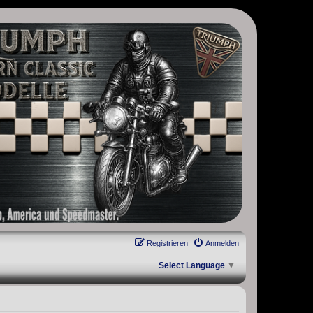
, Scrambler, Bobber, Speed Twin, Street Scrambler, Street Twin,
Registrieren
Anmelden
Select Language
▼