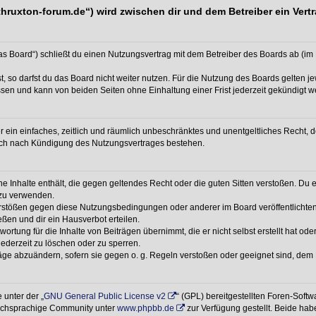
//thruxton-forum.de“) wird zwischen dir und dem Betreiber ein Ve
das Board“) schließt du einen Nutzungsvertrag mit dem Betreiber des Boards ab (im 
 so darfst du das Board nicht weiter nutzen. Für die Nutzung des Boards gelten jew
sen und kann von beiden Seiten ohne Einhaltung einer Frist jederzeit gekündigt w
ber ein einfaches, zeitlich und räumlich unbeschränktes und unentgeltliches Recht
auch nach Kündigung des Nutzungsvertrages bestehen.
ine Inhalte enthält, die gegen geltendes Recht oder die guten Sitten verstoßen. Du 
 zu verwenden.
erstößen gegen diese Nutzungsbedingungen oder anderer im Board veröffentlichte
ßen und dir ein Hausverbot erteilen.
ortung für die Inhalte von Beiträgen übernimmt, die er nicht selbst erstellt hat od
jederzeit zu löschen oder zu sperren.
räge abzuändern, sofern sie gegen o. g. Regeln verstoßen oder geeignet sind, dem
 unter der „
GNU General Public License v2
“ (GPL) bereitgestellten Foren-Soft
tschsprachige Community unter
www.phpbb.de
zur Verfügung gestellt. Beide habe