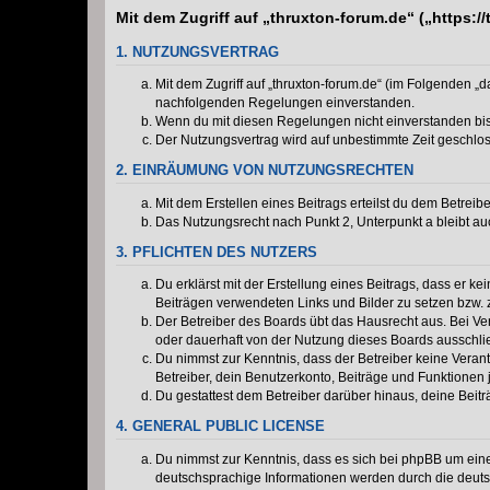
Mit dem Zugriff auf „thruxton-forum.de“ („https:
1. NUTZUNGSVERTRAG
Mit dem Zugriff auf „thruxton-forum.de“ (im Folgenden „
nachfolgenden Regelungen einverstanden.
Wenn du mit diesen Regelungen nicht einverstanden bist,
Der Nutzungsvertrag wird auf unbestimmte Zeit geschlos
2. EINRÄUMUNG VON NUTZUNGSRECHTEN
Mit dem Erstellen eines Beitrags erteilst du dem Betrei
Das Nutzungsrecht nach Punkt 2, Unterpunkt a bleibt 
3. PFLICHTEN DES NUTZERS
Du erklärst mit der Erstellung eines Beitrags, dass er ke
Beiträgen verwendeten Links und Bilder zu setzen bzw.
Der Betreiber des Boards übt das Hausrecht aus. Bei V
oder dauerhaft von der Nutzung dieses Boards ausschlie
Du nimmst zur Kenntnis, dass der Betreiber keine Verantw
Betreiber, dein Benutzerkonto, Beiträge und Funktionen 
Du gestattest dem Betreiber darüber hinaus, deine Beit
4. GENERAL PUBLIC LICENSE
Du nimmst zur Kenntnis, dass es sich bei phpBB um eine
deutschsprachige Informationen werden durch die deu