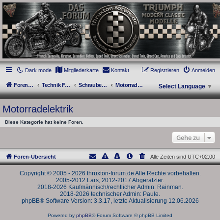
thruxton-forum.de
DAS FORUM! Alles rund um die Triumph Modern Classic Modelle. Das Forum für
die New Bonneville Baureihen ab BJ 2001. Triumph Bonneville, Thruxton,
Scrambler, Bobber, Speed Twin, Street Scrambler, Street Twin, Street Cup, America
und Speedmaster.
Dark mode
Mitgliederkarte
Kontakt
Registrieren
Anmelden
Foren-Übersicht
Technik Forum
Schraubertipps und Schrauberfragen
Motorradelektrik
Select Language
▼
Motorradelektrik
Diese Kategorie hat keine Foren.
Gehe zu
Foren-Übersicht
Alle Zeiten sind
UTC+02:00
Copyright © 2005 - 2026 thruxton-forum.de Alle Rechte vorbehalten.
2005-2012 Lars; 2012-2017 Abgeratzter.
2018-2026 Kaufmännisch/rechtlicher Admin: Rainman.
2018-2026 technischer Admin: Paule.
phpBB® Software Version: 3.3.17, letzte Aktualisierung 12.06.2026
Powered by
phpBB
® Forum Software © phpBB Limited