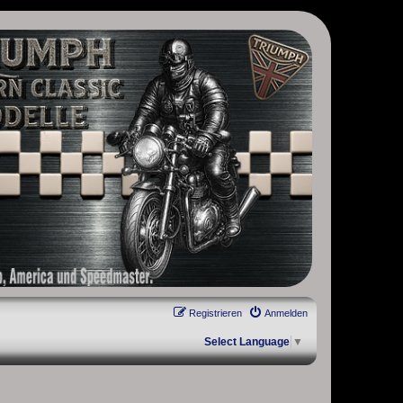
, Scrambler, Bobber, Speed Twin, Street Scrambler, Street Twin,
Registrieren
Anmelden
Select Language
▼