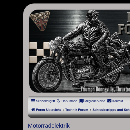
thruxton-forum.de
DAS FORUM! Alles rund um die Triumph Modern Classic Modelle. D
Street Cup, America und Speedmaster.
Schnellzugriff
Dark mode
Mitgliederkarte
Kontakt
Foren-Übersicht
Technik Forum
Schraubertipps und Sch
Motorradelektrik