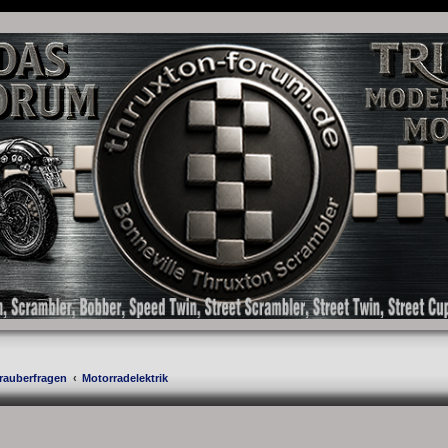
as Forum für die New Bonneville Baureihen ab BJ 2001. Triumph Bonneville, Thruxton
rauberfragen
Motorradelektrik