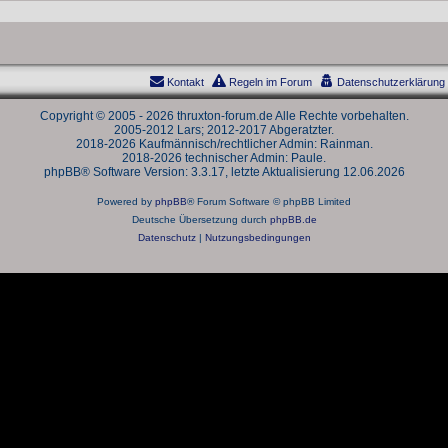
Kontakt
Regeln im Forum
Datenschutzerklärung
Copyright © 2005 - 2026 thruxton-forum.de Alle Rechte vorbehalten.
2005-2012 Lars; 2012-2017 Abgeratzter.
2018-2026 Kaufmännisch/rechtlicher Admin: Rainman.
2018-2026 technischer Admin: Paule.
phpBB® Software Version: 3.3.17, letzte Aktualisierung 12.06.2026
Powered by
phpBB
® Forum Software © phpBB Limited
Deutsche Übersetzung durch
phpBB.de
Datenschutz
|
Nutzungsbedingungen