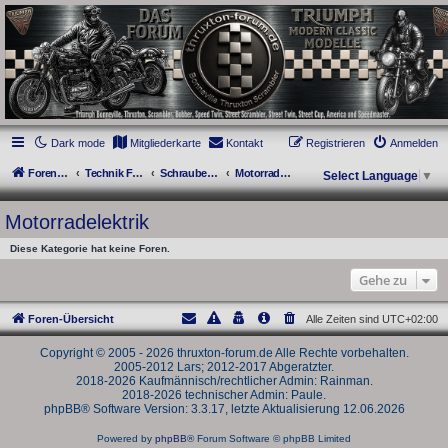
thruxton-forum.de
DAS FORUM! Alles rund um die Triumph Modern Classic Modelle. Das Forum für
die New Bonneville Baureihen ab BJ 2001. Triumph Bonneville, Thruxton,
Scrambler, Bobber, Speed Twin, Street Scrambler, Street Twin, Street Cup, America
und Speedmaster.
Dark mode
Mitgliederkarte
Kontakt
Registrieren
Anmelden
Foren-Übersicht
Technik Forum
Schraubertipps und Schrauberfragen
Motorradelektrik
Select Language
▼
Motorradelektrik
Diese Kategorie hat keine Foren.
Gehe zu
Foren-Übersicht
Alle Zeiten sind
UTC+02:00
Copyright © 2005 - 2026 thruxton-forum.de Alle Rechte vorbehalten.
2005-2012 Lars; 2012-2017 Abgeratzter.
2018-2026 Kaufmännisch/rechtlicher Admin: Rainman.
2018-2026 technischer Admin: Paule.
phpBB® Software Version: 3.3.17, letzte Aktualisierung 12.06.2026
Powered by
phpBB
® Forum Software © phpBB Limited