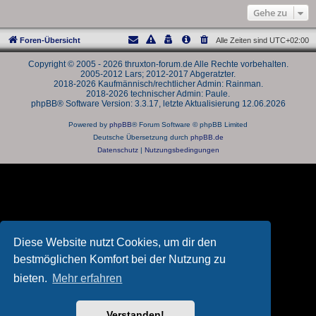
Gehe zu
Foren-Übersicht
Alle Zeiten sind
UTC+02:00
Copyright © 2005 - 2026 thruxton-forum.de Alle Rechte vorbehalten.
2005-2012 Lars; 2012-2017 Abgeratzter.
2018-2026 Kaufmännisch/rechtlicher Admin: Rainman.
2018-2026 technischer Admin: Paule.
phpBB® Software Version: 3.3.17, letzte Aktualisierung 12.06.2026
Powered by
phpBB
® Forum Software © phpBB Limited
Deutsche Übersetzung durch
phpBB.de
Datenschutz
|
Nutzungsbedingungen
Diese Website nutzt Cookies, um dir den
bestmöglichen Komfort bei der Nutzung zu
bieten.
Mehr erfahren
Verstanden!