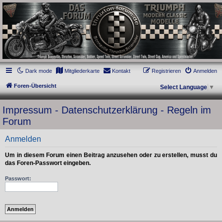
thruxton-forum.de
DAS FORUM! Alles rund um die Triumph Modern Classic Modelle. Das Forum für
die New Bonneville Baureihen ab BJ 2001. Triumph Bonneville, Thruxton,
Scrambler, Bobber, Speed Twin, Street Scrambler, Street Twin, Street Cup, America
und Speedmaster.
Dark mode
Mitgliederkarte
Kontakt
Registrieren
Anmelden
Foren-Übersicht
Select Language
▼
Impressum - Datenschutzerklärung - Regeln im
Forum
Anmelden
Um in diesem Forum einen Beitrag anzusehen oder zu erstellen, musst du
das Foren-Passwort eingeben.
Passwort: