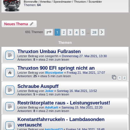
Bonneville / Amerika / Speedmaster / Thruxton / Scrambler
Themen:
64
Neues Thema
Seite
1
von
28
1
2
3
4
5
28
Nächste
691 Themen
…
Themen
Thruxton Umbau Fußrasten
Letzter Beitrag von
seegerhh
«
Donnerstag 27. Mai 2021, 13:30
Antworten:
8
» etwa 2 min zum lesen
Thruxton 900 EFI springt nicht an
Letzter Beitrag von
Wurzelpeter
«
Freitag 21. Mai 2021, 17:07
Antworten:
25
» etwa 5 min zum lesen
1
2
Schraube Auspuff
Letzter Beitrag von
Joker
«
Sonntag 16. Mai 2021, 13:52
Antworten:
5
» etwa 1 min zum lesen
Restriktorplatte raus - Leistungsverlust!
Letzter Beitrag von
AdvKarli
«
Samstag 15. Mai 2021, 22:20
Antworten:
8
» etwa 2 min zum lesen
Konstantfahrruckeln - Lambdasonden
vertauscht
Letzter Beitrag von
ketchup#13
«
Freitag 14. Mai 2021, 18:48