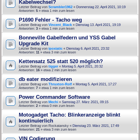
Kabelwechsel?
Letzter Beitrag von
Scrambler1962
«
Donnerstag 22. April 2021, 10:19
Antworten:
5
» etwa 1 min zum lesen
P1690 Fehler - Tacho weg
Letzter Beitrag von
Vincent_Black
«
Dienstag 13. April 2021, 19:19
Antworten:
3
» etwa 1 min zum lesen
Bonneville Gabelfedern und YSS Gabel
Upgrade Kit
Letzter Beitrag von
ipoxiatic
«
Dienstag 6. April 2021, 23:32
Antworten:
11
» etwa 3 min zum lesen
Kettensatz 525 statt 520 möglich?
Letzter Beitrag von
tigger
«
Montag 5. April 2021, 20:32
Antworten:
16
» etwa 2 min zum lesen
db eater modifizieren
Letzter Beitrag von
Thruxton-Rolf
«
Montag 5. April 2021, 17:27
Antworten:
7
» etwa 1 min zum lesen
Power Commander Software
Letzter Beitrag von
Mechi
«
Samstag 27. März 2021, 09:15
Antworten:
2
» etwa 0 min zum lesen
Motogadget Tacho: Blinkeranzeige blinkt
kontinuierlich
Letzter Beitrag von
Rockatansky
«
Dienstag 23. März 2021, 17:49
Antworten:
21
» etwa 3 min zum lesen
VIN Codierung