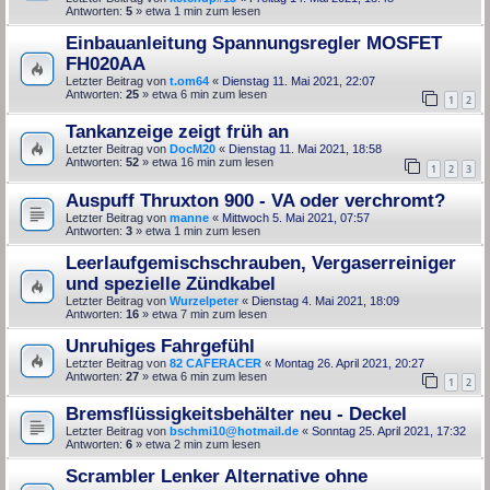
Antworten:
5
» etwa 1 min zum lesen
Einbauanleitung Spannungsregler MOSFET
FH020AA
Letzter Beitrag von
t.om64
«
Dienstag 11. Mai 2021, 22:07
Antworten:
25
» etwa 6 min zum lesen
1
2
Tankanzeige zeigt früh an
Letzter Beitrag von
DocM20
«
Dienstag 11. Mai 2021, 18:58
Antworten:
52
» etwa 16 min zum lesen
1
2
3
Auspuff Thruxton 900 - VA oder verchromt?
Letzter Beitrag von
manne
«
Mittwoch 5. Mai 2021, 07:57
Antworten:
3
» etwa 1 min zum lesen
Leerlaufgemischschrauben, Vergaserreiniger
und spezielle Zündkabel
Letzter Beitrag von
Wurzelpeter
«
Dienstag 4. Mai 2021, 18:09
Antworten:
16
» etwa 7 min zum lesen
Unruhiges Fahrgefühl
Letzter Beitrag von
82 CAFERACER
«
Montag 26. April 2021, 20:27
Antworten:
27
» etwa 6 min zum lesen
1
2
Bremsflüssigkeitsbehälter neu - Deckel
Letzter Beitrag von
bschmi10@hotmail.de
«
Sonntag 25. April 2021, 17:32
Antworten:
6
» etwa 2 min zum lesen
Scrambler Lenker Alternative ohne