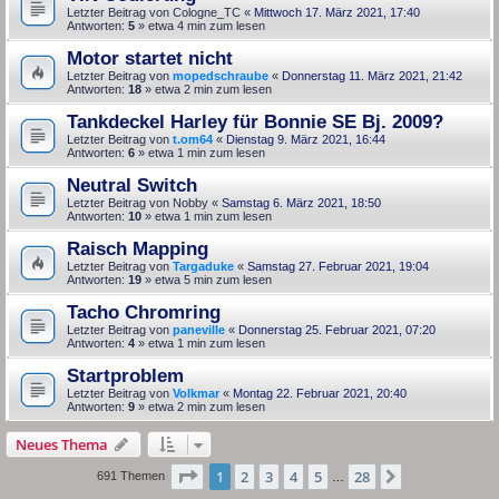
Letzter Beitrag von
Cologne_TC
«
Mittwoch 17. März 2021, 17:40
Antworten:
5
» etwa 4 min zum lesen
Motor startet nicht
Letzter Beitrag von
mopedschraube
«
Donnerstag 11. März 2021, 21:42
Antworten:
18
» etwa 2 min zum lesen
Tankdeckel Harley für Bonnie SE Bj. 2009?
Letzter Beitrag von
t.om64
«
Dienstag 9. März 2021, 16:44
Antworten:
6
» etwa 1 min zum lesen
Neutral Switch
Letzter Beitrag von
Nobby
«
Samstag 6. März 2021, 18:50
Antworten:
10
» etwa 1 min zum lesen
Raisch Mapping
Letzter Beitrag von
Targaduke
«
Samstag 27. Februar 2021, 19:04
Antworten:
19
» etwa 5 min zum lesen
Tacho Chromring
Letzter Beitrag von
paneville
«
Donnerstag 25. Februar 2021, 07:20
Antworten:
4
» etwa 1 min zum lesen
Startproblem
Letzter Beitrag von
Volkmar
«
Montag 22. Februar 2021, 20:40
Antworten:
9
» etwa 2 min zum lesen
Neues Thema
Seite
1
von
28
1
2
3
4
5
28
Nächste
691 Themen
…