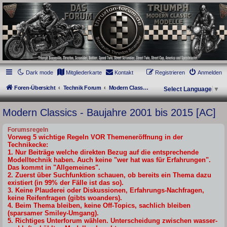
thruxton-forum.de
DAS FORUM! Alles rund um die Triumph Modern Classic Modelle. Das Forum für
die New Bonneville Baureihen ab BJ 2001. Triumph Bonneville, Thruxton,
Scrambler, Bobber, Speed Twin, Street Scrambler, Street Twin, Street Cup, America
und Speedmaster.
Dark mode
Mitgliederkarte
Kontakt
Registrieren
Anmelden
Foren-Übersicht
Technik Forum
Modern Classics - Baujahre 2001 bis 2015 [AC]
Select Language
▼
Modern Classics - Baujahre 2001 bis 2015 [AC]
Forumsregeln
Vorweg 5 wichtige Regeln VOR Themeneröffnung in der
Technikecke:
1. Nur Beiträge welche direkten Bezug auf die entsprechende
Modelltechnik haben. Auch keine "wer hat was für Erfahrungen".
Das kommt in "Allgemeines".
2. Zuerst über Suchfunktion schauen, ob bereits ein Thema dazu
existiert (in 99% der Fälle ist das so).
3. Keine Plauderei oder Diskussionen, Erfahrungs-Nachfragen,
keine Reifenfragen (gibts woanders).
4. Beim Thema bleiben, keine Off-Topics, sachlich bleiben
(sparsamer Smiley-Umgang).
5. Richtiges Unterforum wählen. Unterscheidung zwischen wasser-