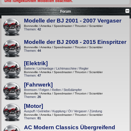
und luftgekühlten Modellen beachten.
Forum
Modelle der BJ 2001 - 2007 Vergaser
Bonneville / Amerika / Speedmaster / Thruxton / Scrambler
Themen:
42
Modelle der BJ 2008 - 2015 Einspritzer
Bonneville / Amerika / Speedmaster / Thruxton / Scrambler
Themen:
44
[Elektrik]
Batterie / Lichtanlage / Lichtmaschine / Regler
Bonneville / Amerika / Speedmaster / Thruxton / Scrambler
Themen:
47
[Fahrwerk]
Bremsen / Felgen / Reifen / Stoßdämpfer
Bonneville / Amerika / Speedmaster / Thruxton / Scrambler
Themen:
26
[Motor]
Auspuff / Getriebe / Kupplung / Öl / Vergaser / Zündung
Bonneville / Amerika / Speedmaster / Thruxton / Scrambler
Themen:
81
AC Modern Classics Übergreifend