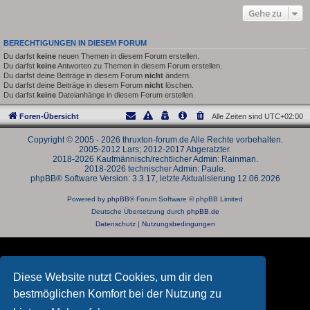
Gehe zu
BERECHTIGUNGEN IN DIESEM FORUM
Du darfst
keine
neuen Themen in diesem Forum erstellen.
Du darfst
keine
Antworten zu Themen in diesem Forum erstellen.
Du darfst deine Beiträge in diesem Forum
nicht
ändern.
Du darfst deine Beiträge in diesem Forum
nicht
löschen.
Du darfst
keine
Dateianhänge in diesem Forum erstellen.
Foren-Übersicht
Alle Zeiten sind
UTC+02:00
Copyright © 2005 - 2026 thruxton-forum.de Alle Rechte vorbehalten.
2005-2012 Lars; 2012-2017 Abgeratzter.
2018-2026 Kaufmännisch/rechtlicher Admin: Rainman.
2018-2026 technischer Admin: Paule.
phpBB® Software Version: 3.3.17, letzte Aktualisierung 12.06.2026
Powered by
phpBB
® Forum Software © phpBB Limited
Deutsche Übersetzung durch
phpBB.de
Datenschutz
|
Nutzungsbedingungen
Diese Website nutzt Cookies, um dir den
bestmöglichen Komfort bei der Nutzung zu