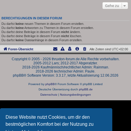
Gehe zu
BERECHTIGUNGEN IN DIESEM FORUM
Du darfst
keine
neuen Themen in diesem Forum erstellen.
Du darfst
keine
Antworten zu Themen in diesem Forum erstellen.
Du darfst deine Beiträge in diesem Forum
nicht
ändern.
Du darfst deine Beiträge in diesem Forum
nicht
löschen.
Du darfst
keine
Dateianhänge in diesem Forum erstellen.
Foren-Übersicht
Alle Zeiten sind
UTC+02:00
Copyright © 2005 - 2026 thruxton-forum.de Alle Rechte vorbehalten.
2005-2012 Lars; 2012-2017 Abgeratzter.
2018-2026 Kaufmännisch/rechtlicher Admin: Rainman.
2018-2026 technischer Admin: Paule.
phpBB® Software Version: 3.3.17, letzte Aktualisierung 12.06.2026
Powered by
phpBB
® Forum Software © phpBB Limited
Deutsche Übersetzung durch
phpBB.de
Datenschutz
|
Nutzungsbedingungen
Diese Website nutzt Cookies, um dir den
bestmöglichen Komfort bei der Nutzung zu