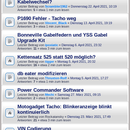
Kabelwechsel?
Letzter Beitrag von
Scrambler1962
«
Donnerstag 22. April 2021, 10:19
Antworten:
5
» etwa 1 min zum lesen
P1690 Fehler - Tacho weg
Letzter Beitrag von
Vincent_Black
«
Dienstag 13. April 2021, 19:19
Antworten:
3
» etwa 1 min zum lesen
Bonneville Gabelfedern und YSS Gabel
Upgrade Kit
Letzter Beitrag von
ipoxiatic
«
Dienstag 6. April 2021, 23:32
Antworten:
11
» etwa 3 min zum lesen
Kettensatz 525 statt 520 möglich?
Letzter Beitrag von
tigger
«
Montag 5. April 2021, 20:32
Antworten:
16
» etwa 2 min zum lesen
db eater modifizieren
Letzter Beitrag von
Thruxton-Rolf
«
Montag 5. April 2021, 17:27
Antworten:
7
» etwa 1 min zum lesen
Power Commander Software
Letzter Beitrag von
Mechi
«
Samstag 27. März 2021, 09:15
Antworten:
2
» etwa 0 min zum lesen
Motogadget Tacho: Blinkeranzeige blinkt
kontinuierlich
Letzter Beitrag von
Rockatansky
«
Dienstag 23. März 2021, 17:49
Antworten:
21
» etwa 3 min zum lesen
VIN Codierung