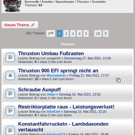
Bonneville / Amerika / Speedmaster / Thruxton / Scrambler
Themen:
64
Neues Thema
Seite
1
von
28
1
2
3
4
5
28
Nächste
691 Themen
…
Themen
Thruxton Umbau Fußrasten
Letzter Beitrag von
seegerhh
«
Donnerstag 27. Mai 2021, 13:30
Antworten:
8
» etwa 2 min zum lesen
Thruxton 900 EFI springt nicht an
Letzter Beitrag von
Wurzelpeter
«
Freitag 21. Mai 2021, 17:07
Antworten:
25
» etwa 5 min zum lesen
1
2
Schraube Auspuff
Letzter Beitrag von
Joker
«
Sonntag 16. Mai 2021, 13:52
Antworten:
5
» etwa 1 min zum lesen
Restriktorplatte raus - Leistungsverlust!
Letzter Beitrag von
AdvKarli
«
Samstag 15. Mai 2021, 22:20
Antworten:
8
» etwa 2 min zum lesen
Konstantfahrruckeln - Lambdasonden
vertauscht
Letzter Beitrag von
ketchup#13
«
Freitag 14. Mai 2021, 18:48