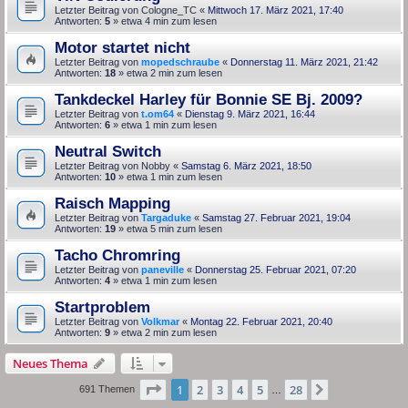
Letzter Beitrag von
Cologne_TC
«
Mittwoch 17. März 2021, 17:40
Antworten:
5
» etwa 4 min zum lesen
Motor startet nicht
Letzter Beitrag von
mopedschraube
«
Donnerstag 11. März 2021, 21:42
Antworten:
18
» etwa 2 min zum lesen
Tankdeckel Harley für Bonnie SE Bj. 2009?
Letzter Beitrag von
t.om64
«
Dienstag 9. März 2021, 16:44
Antworten:
6
» etwa 1 min zum lesen
Neutral Switch
Letzter Beitrag von
Nobby
«
Samstag 6. März 2021, 18:50
Antworten:
10
» etwa 1 min zum lesen
Raisch Mapping
Letzter Beitrag von
Targaduke
«
Samstag 27. Februar 2021, 19:04
Antworten:
19
» etwa 5 min zum lesen
Tacho Chromring
Letzter Beitrag von
paneville
«
Donnerstag 25. Februar 2021, 07:20
Antworten:
4
» etwa 1 min zum lesen
Startproblem
Letzter Beitrag von
Volkmar
«
Montag 22. Februar 2021, 20:40
Antworten:
9
» etwa 2 min zum lesen
Neues Thema
Seite
1
von
28
1
2
3
4
5
28
Nächste
691 Themen
…