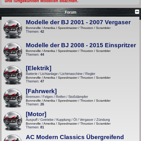
und luftgekühlten Modellen beachten.
Forum
Modelle der BJ 2001 - 2007 Vergaser
Bonneville / Amerika / Speedmaster / Thruxton / Scrambler
Themen:
42
Modelle der BJ 2008 - 2015 Einspritzer
Bonneville / Amerika / Speedmaster / Thruxton / Scrambler
Themen:
44
[Elektrik]
Batterie / Lichtanlage / Lichtmaschine / Regler
Bonneville / Amerika / Speedmaster / Thruxton / Scrambler
Themen:
47
[Fahrwerk]
Bremsen / Felgen / Reifen / Stoßdämpfer
Bonneville / Amerika / Speedmaster / Thruxton / Scrambler
Themen:
26
[Motor]
Auspuff / Getriebe / Kupplung / Öl / Vergaser / Zündung
Bonneville / Amerika / Speedmaster / Thruxton / Scrambler
Themen:
81
AC Modern Classics Übergreifend