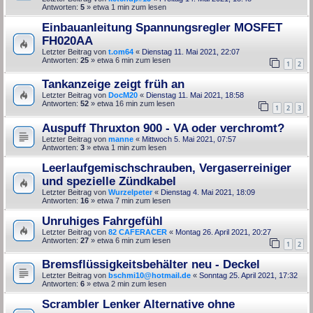
Antworten:
5
» etwa 1 min zum lesen
Einbauanleitung Spannungsregler MOSFET
FH020AA
Letzter Beitrag von
t.om64
«
Dienstag 11. Mai 2021, 22:07
Antworten:
25
» etwa 6 min zum lesen
1
2
Tankanzeige zeigt früh an
Letzter Beitrag von
DocM20
«
Dienstag 11. Mai 2021, 18:58
Antworten:
52
» etwa 16 min zum lesen
1
2
3
Auspuff Thruxton 900 - VA oder verchromt?
Letzter Beitrag von
manne
«
Mittwoch 5. Mai 2021, 07:57
Antworten:
3
» etwa 1 min zum lesen
Leerlaufgemischschrauben, Vergaserreiniger
und spezielle Zündkabel
Letzter Beitrag von
Wurzelpeter
«
Dienstag 4. Mai 2021, 18:09
Antworten:
16
» etwa 7 min zum lesen
Unruhiges Fahrgefühl
Letzter Beitrag von
82 CAFERACER
«
Montag 26. April 2021, 20:27
Antworten:
27
» etwa 6 min zum lesen
1
2
Bremsflüssigkeitsbehälter neu - Deckel
Letzter Beitrag von
bschmi10@hotmail.de
«
Sonntag 25. April 2021, 17:32
Antworten:
6
» etwa 2 min zum lesen
Scrambler Lenker Alternative ohne