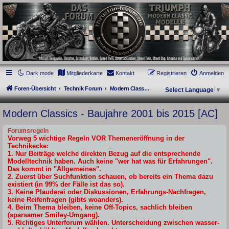
thruxton-forum.de
DAS FORUM! Alles rund um die Triumph Modern Classic Modelle. Das Forum für
die New Bonneville Baureihen ab BJ 2001. Triumph Bonneville, Thruxton,
Scrambler, Bobber, Speed Twin, Street Scrambler, Street Twin, Street Cup, America
und Speedmaster.
Dark mode
Mitgliederkarte
Kontakt
Registrieren
Anmelden
Foren-Übersicht
Technik Forum
Modern Classics - Baujahre 2001 bis 2015 [AC]
Select Language
▼
Modern Classics - Baujahre 2001 bis 2015 [AC]
Forumsregeln
Vorweg 5 wichtige Regeln VOR Themeneröffnung in der
Technikecke:
1. Nur Beiträge welche direkten Bezug auf die entsprechende
Modelltechnik haben. Auch keine "wer hat was für Erfahrungen".
Das kommt in "Allgemeines".
2. Zuerst über Suchfunktion schauen, ob bereits ein Thema dazu
existiert (in 99% der Fälle ist das so).
3. Keine Plauderei oder Diskussionen, Erfahrungs-Nachfragen,
keine Reifenfragen (gibts woanders).
4. Beim Thema bleiben, keine Off-Topics, sachlich bleiben
(sparsamer Smiley-Umgang).
5. Richtiges Unterforum wählen. Unterscheidung zwischen wasser-