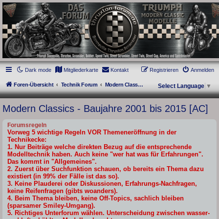
thruxton-forum.de
DAS FORUM! Alles rund um die Triumph Modern Classic Modelle. Das Forum für
die New Bonneville Baureihen ab BJ 2001. Triumph Bonneville, Thruxton,
Scrambler, Bobber, Speed Twin, Street Scrambler, Street Twin, Street Cup, America
und Speedmaster.
Dark mode
Mitgliederkarte
Kontakt
Registrieren
Anmelden
Foren-Übersicht
Technik Forum
Modern Classics - Baujahre 2001 bis 2015 [AC]
Select Language
▼
Modern Classics - Baujahre 2001 bis 2015 [AC]
Forumsregeln
Vorweg 5 wichtige Regeln VOR Themeneröffnung in der
Technikecke:
1. Nur Beiträge welche direkten Bezug auf die entsprechende
Modelltechnik haben. Auch keine "wer hat was für Erfahrungen".
Das kommt in "Allgemeines".
2. Zuerst über Suchfunktion schauen, ob bereits ein Thema dazu
existiert (in 99% der Fälle ist das so).
3. Keine Plauderei oder Diskussionen, Erfahrungs-Nachfragen,
keine Reifenfragen (gibts woanders).
4. Beim Thema bleiben, keine Off-Topics, sachlich bleiben
(sparsamer Smiley-Umgang).
5. Richtiges Unterforum wählen. Unterscheidung zwischen wasser-