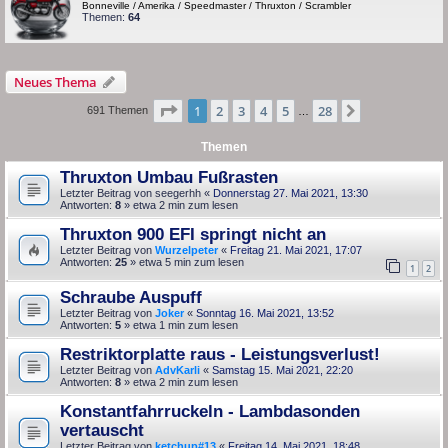
Bonneville / Amerika / Speedmaster / Thruxton / Scrambler
Themen:
64
Neues Thema
Seite
1
von
28
1
2
3
4
5
28
Nächste
691 Themen
…
Themen
Thruxton Umbau Fußrasten
Letzter Beitrag von
seegerhh
«
Donnerstag 27. Mai 2021, 13:30
Antworten:
8
» etwa 2 min zum lesen
Thruxton 900 EFI springt nicht an
Letzter Beitrag von
Wurzelpeter
«
Freitag 21. Mai 2021, 17:07
Antworten:
25
» etwa 5 min zum lesen
1
2
Schraube Auspuff
Letzter Beitrag von
Joker
«
Sonntag 16. Mai 2021, 13:52
Antworten:
5
» etwa 1 min zum lesen
Restriktorplatte raus - Leistungsverlust!
Letzter Beitrag von
AdvKarli
«
Samstag 15. Mai 2021, 22:20
Antworten:
8
» etwa 2 min zum lesen
Konstantfahrruckeln - Lambdasonden
vertauscht
Letzter Beitrag von
ketchup#13
«
Freitag 14. Mai 2021, 18:48