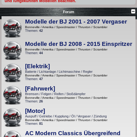
und luftgekühlten Modellen beachten.
Forum
Modelle der BJ 2001 - 2007 Vergaser
Bonneville / Amerika / Speedmaster / Thruxton / Scrambler
Themen:
42
Modelle der BJ 2008 - 2015 Einspritzer
Bonneville / Amerika / Speedmaster / Thruxton / Scrambler
Themen:
44
[Elektrik]
Batterie / Lichtanlage / Lichtmaschine / Regler
Bonneville / Amerika / Speedmaster / Thruxton / Scrambler
Themen:
47
[Fahrwerk]
Bremsen / Felgen / Reifen / Stoßdämpfer
Bonneville / Amerika / Speedmaster / Thruxton / Scrambler
Themen:
26
[Motor]
Auspuff / Getriebe / Kupplung / Öl / Vergaser / Zündung
Bonneville / Amerika / Speedmaster / Thruxton / Scrambler
Themen:
81
AC Modern Classics Übergreifend