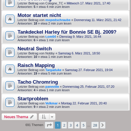
Letzter Beitrag von
Cologne_TC
«
Mittwoch 17. März 2021, 17:40
Antworten:
5
» etwa 4 min zum lesen
Motor startet nicht
Letzter Beitrag von
mopedschraube
«
Donnerstag 11. März 2021, 21:42
Antworten:
18
» etwa 2 min zum lesen
Tankdeckel Harley für Bonnie SE Bj. 2009?
Letzter Beitrag von
t.om64
«
Dienstag 9. März 2021, 16:44
Antworten:
6
» etwa 1 min zum lesen
Neutral Switch
Letzter Beitrag von
Nobby
«
Samstag 6. März 2021, 18:50
Antworten:
10
» etwa 1 min zum lesen
Raisch Mapping
Letzter Beitrag von
Targaduke
«
Samstag 27. Februar 2021, 19:04
Antworten:
19
» etwa 5 min zum lesen
Tacho Chromring
Letzter Beitrag von
paneville
«
Donnerstag 25. Februar 2021, 07:20
Antworten:
4
» etwa 1 min zum lesen
Startproblem
Letzter Beitrag von
Volkmar
«
Montag 22. Februar 2021, 20:40
Antworten:
9
» etwa 2 min zum lesen
Neues Thema
Seite
1
von
28
1
2
3
4
5
28
Nächste
691 Themen
…