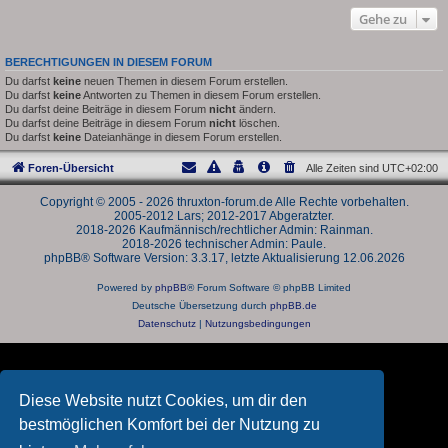
Gehe zu
BERECHTIGUNGEN IN DIESEM FORUM
Du darfst
keine
neuen Themen in diesem Forum erstellen.
Du darfst
keine
Antworten zu Themen in diesem Forum erstellen.
Du darfst deine Beiträge in diesem Forum
nicht
ändern.
Du darfst deine Beiträge in diesem Forum
nicht
löschen.
Du darfst
keine
Dateianhänge in diesem Forum erstellen.
Foren-Übersicht
Alle Zeiten sind
UTC+02:00
Copyright © 2005 - 2026 thruxton-forum.de Alle Rechte vorbehalten.
2005-2012 Lars; 2012-2017 Abgeratzter.
2018-2026 Kaufmännisch/rechtlicher Admin: Rainman.
2018-2026 technischer Admin: Paule.
phpBB® Software Version: 3.3.17, letzte Aktualisierung 12.06.2026
Powered by
phpBB
® Forum Software © phpBB Limited
Deutsche Übersetzung durch
phpBB.de
Datenschutz
|
Nutzungsbedingungen
Diese Website nutzt Cookies, um dir den
bestmöglichen Komfort bei der Nutzung zu