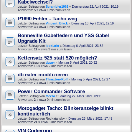
Kabelwechsel?
Letzter Beitrag von
Scrambler1962
«
Donnerstag 22. April 2021, 10:19
Antworten:
5
» etwa 1 min zum lesen
P1690 Fehler - Tacho weg
Letzter Beitrag von
Vincent_Black
«
Dienstag 13. April 2021, 19:19
Antworten:
3
» etwa 1 min zum lesen
Bonneville Gabelfedern und YSS Gabel
Upgrade Kit
Letzter Beitrag von
ipoxiatic
«
Dienstag 6. April 2021, 23:32
Antworten:
11
» etwa 3 min zum lesen
Kettensatz 525 statt 520 möglich?
Letzter Beitrag von
tigger
«
Montag 5. April 2021, 20:32
Antworten:
16
» etwa 2 min zum lesen
db eater modifizieren
Letzter Beitrag von
Thruxton-Rolf
«
Montag 5. April 2021, 17:27
Antworten:
7
» etwa 1 min zum lesen
Power Commander Software
Letzter Beitrag von
Mechi
«
Samstag 27. März 2021, 09:15
Antworten:
2
» etwa 0 min zum lesen
Motogadget Tacho: Blinkeranzeige blinkt
kontinuierlich
Letzter Beitrag von
Rockatansky
«
Dienstag 23. März 2021, 17:49
Antworten:
21
» etwa 3 min zum lesen
VIN Codierung