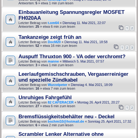
Antworten:
5
» etwa 1 min zum lesen
Einbauanleitung Spannungsregler MOSFET
FH020AA
Letzter Beitrag von
t.om64
«
Dienstag 11. Mai 2021, 22:07
Antworten:
25
» etwa 6 min zum lesen
1
2
Tankanzeige zeigt früh an
Letzter Beitrag von
DocM20
«
Dienstag 11. Mai 2021, 18:58
Antworten:
52
» etwa 16 min zum lesen
1
2
3
Auspuff Thruxton 900 - VA oder verchromt?
Letzter Beitrag von
manne
«
Mittwoch 5. Mai 2021, 07:57
Antworten:
3
» etwa 1 min zum lesen
Leerlaufgemischschrauben, Vergaserreiniger
und spezielle Zündkabel
Letzter Beitrag von
Wurzelpeter
«
Dienstag 4. Mai 2021, 18:09
Antworten:
16
» etwa 7 min zum lesen
Unruhiges Fahrgefühl
Letzter Beitrag von
82 CAFERACER
«
Montag 26. April 2021, 20:27
Antworten:
27
» etwa 6 min zum lesen
1
2
Bremsflüssigkeitsbehälter neu - Deckel
Letzter Beitrag von
bschmi10@hotmail.de
«
Sonntag 25. April 2021, 17:32
Antworten:
6
» etwa 2 min zum lesen
Scrambler Lenker Alternative ohne