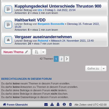
Kupplungsdeckel Unterschiede Thruxton 900
Letzter Beitrag von
Urs
«
Freitag 1. Juli 2022, 15:54
Antworten:
2
» etwa 1 min zum lesen
Haltbarkeit VDD
Letzter Beitrag von
Benjamin Bonneville
«
Dienstag 15. Februar 2022,
15:20
Antworten:
6
» etwa 1 min zum lesen
Vergaser auseinandernehmen
Letzter Beitrag von
Robertd
«
Mittwoch 24. November 2021, 13:40
Antworten:
24
» etwa 7 min zum lesen
Neues Thema
1
2
Nächste
42 Themen
Gehe zu
BERECHTIGUNGEN IN DIESEM FORUM
Du darfst
keine
neuen Themen in diesem Forum erstellen.
Du darfst
keine
Antworten zu Themen in diesem Forum erstellen.
Du darfst deine Beiträge in diesem Forum
nicht
ändern.
Du darfst deine Beiträge in diesem Forum
nicht
löschen.
Du darfst
keine
Dateianhänge in diesem Forum erstellen.
Foren-Übersicht
Alle Zeiten sind
UTC+02:00