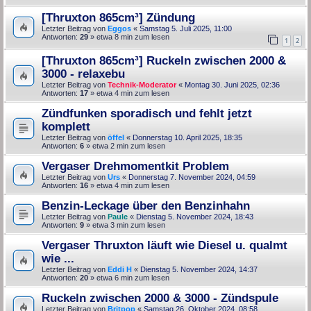
[Thruxton 865cm³] Zündung
Letzter Beitrag von
Eggos
«
Samstag 5. Juli 2025, 11:00
Antworten:
29
» etwa 8 min zum lesen
1
2
[Thruxton 865cm³] Ruckeln zwischen 2000 &
3000 - relaxebu
Letzter Beitrag von
Technik-Moderator
«
Montag 30. Juni 2025, 02:36
Antworten:
17
» etwa 4 min zum lesen
Zündfunken sporadisch und fehlt jetzt
komplett
Letzter Beitrag von
öffel
«
Donnerstag 10. April 2025, 18:35
Antworten:
6
» etwa 2 min zum lesen
Vergaser Drehmomentkit Problem
Letzter Beitrag von
Urs
«
Donnerstag 7. November 2024, 04:59
Antworten:
16
» etwa 4 min zum lesen
Benzin-Leckage über den Benzinhahn
Letzter Beitrag von
Paule
«
Dienstag 5. November 2024, 18:43
Antworten:
9
» etwa 3 min zum lesen
Vergaser Thruxton läuft wie Diesel u. qualmt
wie ...
Letzter Beitrag von
Eddi H
«
Dienstag 5. November 2024, 14:37
Antworten:
20
» etwa 6 min zum lesen
Ruckeln zwischen 2000 & 3000 - Zündspule
Letzter Beitrag von
Britpop
«
Samstag 26. Oktober 2024, 08:58