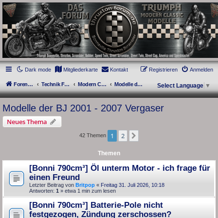
thruxton-forum.de
DAS FORUM! Alles rund um die Triumph Modern Classic Modelle. Das Forum für
die New Bonneville Baureihen ab BJ 2001. Triumph Bonneville, Thruxton,
Scrambler, Bobber, Speed Twin, Street Scrambler, Street Twin, Street Cup, America
und Speedmaster.
Dark mode
Mitgliederkarte
Kontakt
Registrieren
Anmelden
Foren-Übersicht
Technik Forum
Modern Classics - Baujahre 2001 bis 2015 [AC]
Modelle der BJ 2001 - 2007 Vergaser
Select Language
▼
Modelle der BJ 2001 - 2007 Vergaser
Neues Thema
1
2
Nächste
42 Themen
Themen
[Bonni 790cm³] Öl unterm Motor - ich frage für
einen Freund
Letzter Beitrag von
Britpop
«
Freitag 31. Juli 2026, 10:18
Antworten:
1
» etwa 1 min zum lesen
[Bonni 790cm³] Batterie-Pole nicht
festgezogen, Zündung zerschossen?