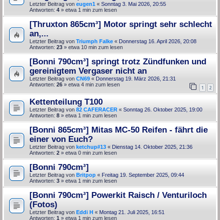
Letzter Beitrag von
eugen1
«
Sonntag 3. Mai 2026, 20:55
Antworten:
4
» etwa 1 min zum lesen
[Thruxton 865cm³] Motor springt sehr schlecht
an,...
Letzter Beitrag von
Triumph Falke
«
Donnerstag 16. April 2026, 20:08
Antworten:
23
» etwa 10 min zum lesen
[Bonni 790cm³] springt trotz Zündfunken und
gereinigtem Vergaser nicht an
Letzter Beitrag von
CN69
«
Donnerstag 19. März 2026, 21:31
Antworten:
26
» etwa 4 min zum lesen
1
2
Kettenteilung T100
Letzter Beitrag von
82 CAFERACER
«
Sonntag 26. Oktober 2025, 19:00
Antworten:
8
» etwa 1 min zum lesen
[Bonni 865cm³] Mitas MC-50 Reifen - fährt die
einer von Euch?
Letzter Beitrag von
ketchup#13
«
Dienstag 14. Oktober 2025, 21:36
Antworten:
2
» etwa 0 min zum lesen
[Bonni 790cm³]
Letzter Beitrag von
Britpop
«
Freitag 19. September 2025, 09:44
Antworten:
3
» etwa 1 min zum lesen
[Bonni 790cm³] Powerkit Raisch / Venturiloch
(Fotos)
Letzter Beitrag von
Eddi H
«
Montag 21. Juli 2025, 16:51
Antworten:
1
» etwa 1 min zum lesen