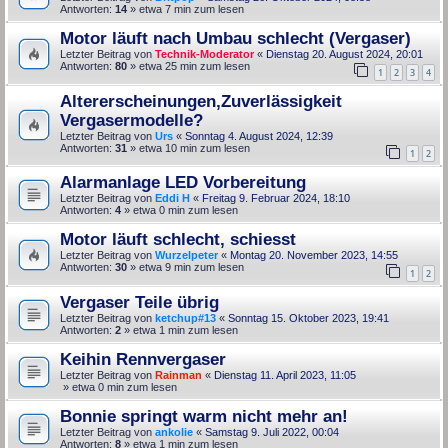
Antworten:
14
» etwa 7 min zum lesen
Motor läuft nach Umbau schlecht (Vergaser)
Letzter Beitrag von
Technik-Moderator
«
Dienstag 20. August 2024, 20:01
Antworten:
80
» etwa 25 min zum lesen
1
2
3
4
Altererscheinungen,Zuverlässigkeit
Vergasermodelle?
Letzter Beitrag von
Urs
«
Sonntag 4. August 2024, 12:39
Antworten:
31
» etwa 10 min zum lesen
1
2
Alarmanlage LED Vorbereitung
Letzter Beitrag von
Eddi H
«
Freitag 9. Februar 2024, 18:10
Antworten:
4
» etwa 0 min zum lesen
Motor läuft schlecht, schiesst
Letzter Beitrag von
Wurzelpeter
«
Montag 20. November 2023, 14:55
Antworten:
30
» etwa 9 min zum lesen
1
2
Vergaser Teile übrig
Letzter Beitrag von
ketchup#13
«
Sonntag 15. Oktober 2023, 19:41
Antworten:
2
» etwa 1 min zum lesen
Keihin Rennvergaser
Letzter Beitrag von
Rainman
«
Dienstag 11. April 2023, 11:05
» etwa 0 min zum lesen
Bonnie springt warm nicht mehr an!
Letzter Beitrag von
ankolie
«
Samstag 9. Juli 2022, 00:04
Antworten:
8
» etwa 1 min zum lesen