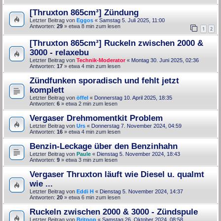
[Thruxton 865cm³] Zündung
Letzter Beitrag von
Eggos
«
Samstag 5. Juli 2025, 11:00
Antworten:
29
» etwa 8 min zum lesen
1
2
[Thruxton 865cm³] Ruckeln zwischen 2000 &
3000 - relaxebu
Letzter Beitrag von
Technik-Moderator
«
Montag 30. Juni 2025, 02:36
Antworten:
17
» etwa 4 min zum lesen
Zündfunken sporadisch und fehlt jetzt
komplett
Letzter Beitrag von
öffel
«
Donnerstag 10. April 2025, 18:35
Antworten:
6
» etwa 2 min zum lesen
Vergaser Drehmomentkit Problem
Letzter Beitrag von
Urs
«
Donnerstag 7. November 2024, 04:59
Antworten:
16
» etwa 4 min zum lesen
Benzin-Leckage über den Benzinhahn
Letzter Beitrag von
Paule
«
Dienstag 5. November 2024, 18:43
Antworten:
9
» etwa 3 min zum lesen
Vergaser Thruxton läuft wie Diesel u. qualmt
wie ...
Letzter Beitrag von
Eddi H
«
Dienstag 5. November 2024, 14:37
Antworten:
20
» etwa 6 min zum lesen
Ruckeln zwischen 2000 & 3000 - Zündspule
Letzter Beitrag von
Britpop
«
Samstag 26. Oktober 2024, 08:58