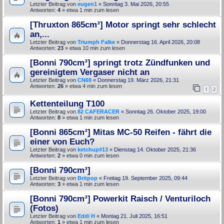
Letzter Beitrag von
eugen1
«
Sonntag 3. Mai 2026, 20:55
Antworten:
4
» etwa 1 min zum lesen
[Thruxton 865cm³] Motor springt sehr schlecht
an,...
Letzter Beitrag von
Triumph Falke
«
Donnerstag 16. April 2026, 20:08
Antworten:
23
» etwa 10 min zum lesen
[Bonni 790cm³] springt trotz Zündfunken und
gereinigtem Vergaser nicht an
Letzter Beitrag von
CN69
«
Donnerstag 19. März 2026, 21:31
Antworten:
26
» etwa 4 min zum lesen
1
2
Kettenteilung T100
Letzter Beitrag von
82 CAFERACER
«
Sonntag 26. Oktober 2025, 19:00
Antworten:
8
» etwa 1 min zum lesen
[Bonni 865cm³] Mitas MC-50 Reifen - fährt die
einer von Euch?
Letzter Beitrag von
ketchup#13
«
Dienstag 14. Oktober 2025, 21:36
Antworten:
2
» etwa 0 min zum lesen
[Bonni 790cm³]
Letzter Beitrag von
Britpop
«
Freitag 19. September 2025, 09:44
Antworten:
3
» etwa 1 min zum lesen
[Bonni 790cm³] Powerkit Raisch / Venturiloch
(Fotos)
Letzter Beitrag von
Eddi H
«
Montag 21. Juli 2025, 16:51
Antworten:
1
» etwa 1 min zum lesen