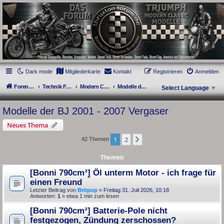
thruxton-forum.de
DAS FORUM! Alles rund um die Triumph Modern Classic Modelle. Das Forum für
die New Bonneville Baureihen ab BJ 2001. Triumph Bonneville, Thruxton,
Scrambler, Bobber, Speed Twin, Street Scrambler, Street Twin, Street Cup, America
und Speedmaster.
Dark mode
Mitgliederkarte
Kontakt
Registrieren
Anmelden
Foren-Übersicht
Technik Forum
Modern Classics - Baujahre 2001 bis 2015 [AC]
Modelle der BJ 2001 - 2007 Vergaser
Select Language
▼
Modelle der BJ 2001 - 2007 Vergaser
Neues Thema
1
2
Nächste
42 Themen
Themen
[Bonni 790cm³] Öl unterm Motor - ich frage für
einen Freund
Letzter Beitrag von
Britpop
«
Freitag 31. Juli 2026, 10:18
Antworten:
1
» etwa 1 min zum lesen
[Bonni 790cm³] Batterie-Pole nicht
festgezogen, Zündung zerschossen?