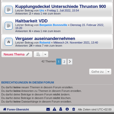
Kupplungsdeckel Unterschiede Thruxton 900
Letzter Beitrag von
Urs
«
Freitag 1. Juli 2022, 15:54
Antworten:
2
» etwa 1 min zum lesen
Haltbarkeit VDD
Letzter Beitrag von
Benjamin Bonneville
«
Dienstag 15. Februar 2022,
15:20
Antworten:
6
» etwa 1 min zum lesen
Vergaser auseinandernehmen
Letzter Beitrag von
Robertd
«
Mittwoch 24. November 2021, 13:40
Antworten:
24
» etwa 7 min zum lesen
Neues Thema
1
2
Nächste
42 Themen
Gehe zu
BERECHTIGUNGEN IN DIESEM FORUM
Du darfst
keine
neuen Themen in diesem Forum erstellen.
Du darfst
keine
Antworten zu Themen in diesem Forum erstellen.
Du darfst deine Beiträge in diesem Forum
nicht
ändern.
Du darfst deine Beiträge in diesem Forum
nicht
löschen.
Du darfst
keine
Dateianhänge in diesem Forum erstellen.
Foren-Übersicht
Alle Zeiten sind
UTC+02:00