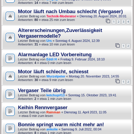
Antworten:
14
» etwa 7 min zum lesen
Motor läuft nach Umbau schlecht (Vergaser)
Letzter Beitrag von
Technik-Moderator
«
Dienstag 20. August 2024, 20:01
Antworten:
80
» etwa 25 min zum lesen
1
2
3
4
Altererscheinungen,Zuverlässigkeit
Vergasermodelle?
Letzter Beitrag von
Urs
«
Sonntag 4. August 2024, 12:39
Antworten:
31
» etwa 10 min zum lesen
1
2
Alarmanlage LED Vorbereitung
Letzter Beitrag von
Eddi H
«
Freitag 9. Februar 2024, 18:10
Antworten:
4
» etwa 0 min zum lesen
Motor läuft schlecht, schiesst
Letzter Beitrag von
Wurzelpeter
«
Montag 20. November 2023, 14:55
Antworten:
30
» etwa 9 min zum lesen
1
2
Vergaser Teile übrig
Letzter Beitrag von
ketchup#13
«
Sonntag 15. Oktober 2023, 19:41
Antworten:
2
» etwa 1 min zum lesen
Keihin Rennvergaser
Letzter Beitrag von
Rainman
«
Dienstag 11. April 2023, 11:05
» etwa 0 min zum lesen
Bonnie springt warm nicht mehr an!
Letzter Beitrag von
ankolie
«
Samstag 9. Juli 2022, 00:04
Antworten:
8
» etwa 1 min zum lesen