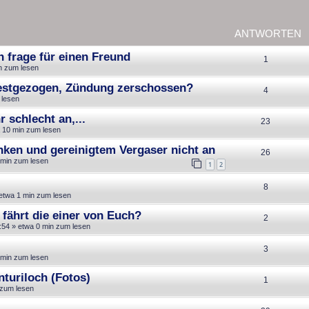
ANTWORTEN
h frage für einen Freund
A
1
n zum lesen
n
 festgezogen, Zündung zerschossen?
A
4
t
 lesen
n
w
 schlecht an,...
A
23
t
 10 min zum lesen
o
n
w
nken und gereinigtem Vergaser nicht an
r
A
26
t
 min zum lesen
o
1
2
t
n
w
r
e
A
8
t
o
etwa 1 min zum lesen
t
n
n
w
r
 fährt die einer von Euch?
e
A
2
t
o
:54
» etwa 0 min zum lesen
t
n
n
w
r
e
A
3
t
 min zum lesen
o
t
n
n
w
nturiloch (Fotos)
r
e
A
1
t
 zum lesen
o
t
n
n
w
r