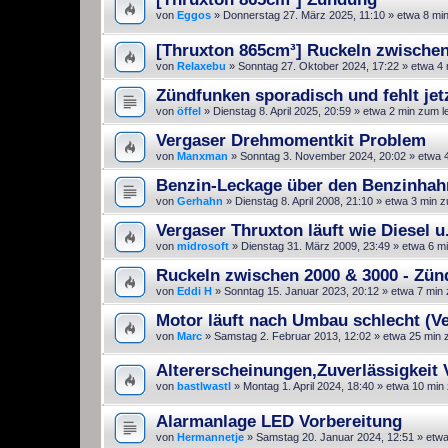
von
Eggos
»
Donnerstag 27. März 2025, 11:10
» etwa 8 mi
[Thruxton 865cm³] Ruckeln zwischen
von
Relaxebu
»
Sonntag 27. Oktober 2024, 17:22
» etwa 4 
Zündfunken sporadisch und fehlt jet
von
öffel
»
Dienstag 8. April 2025, 20:59
» etwa 2 min zum l
Vergaser Drehmomentkit Problem
von
Manxman
»
Sonntag 3. November 2024, 20:02
» etwa 
Benzin-Leckage über den Benzinhah
von
Gerhahn
»
Dienstag 8. April 2008, 21:10
» etwa 3 min z
Vergaser Thruxton läuft wie Diesel u.
von
midrosoft
»
Dienstag 31. März 2009, 23:49
» etwa 6 m
Ruckeln zwischen 2000 & 3000 - Zün
von
Eddi H
»
Sonntag 15. Januar 2023, 20:12
» etwa 7 min
Motor läuft nach Umbau schlecht (V
von
Marc
»
Samstag 2. Februar 2013, 12:02
» etwa 25 min 
Altererscheinungen,Zuverlässigkeit
von
bastlwastl
»
Montag 1. April 2024, 18:40
» etwa 10 min
Alarmanlage LED Vorbereitung
von
Hermannetje
»
Samstag 20. Januar 2024, 12:51
» etwa