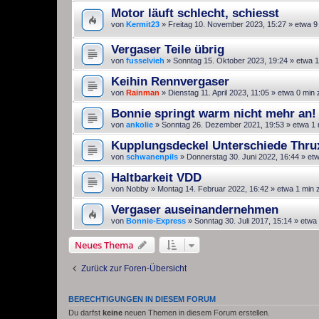
Motor läuft schlecht, schiesst
von
Kermit23
»
Freitag 10. November 2023, 15:27
» etwa 9
Vergaser Teile übrig
von
fusselvieh
»
Sonntag 15. Oktober 2023, 19:24
» etwa 1
Keihin Rennvergaser
von
Rainman
»
Dienstag 11. April 2023, 11:05
» etwa 0 min 
Bonnie springt warm nicht mehr an!
von
ankolie
»
Sonntag 26. Dezember 2021, 19:53
» etwa 1 
Kupplungsdeckel Unterschiede Thru
von
schwanenpils
»
Donnerstag 30. Juni 2022, 16:44
» etw
Haltbarkeit VDD
von
Nobby
»
Montag 14. Februar 2022, 16:42
» etwa 1 min 
Vergaser auseinandernehmen
von
Bonnie-Express
»
Sonntag 30. Juli 2017, 15:14
» etwa 
Neues Thema
Zurück zur Foren-Übersicht
BERECHTIGUNGEN IN DIESEM FORUM
Du darfst
keine
neuen Themen in diesem Forum erstellen.