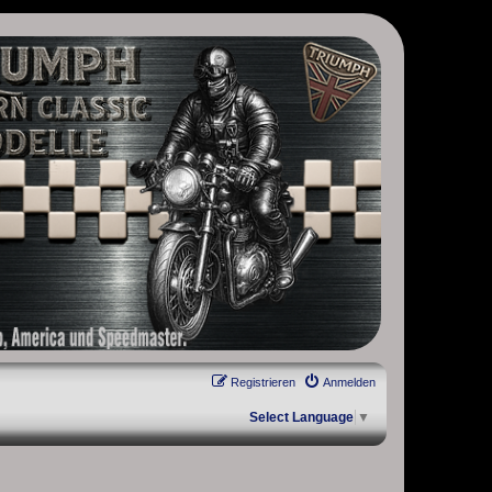
, Scrambler, Bobber, Speed Twin, Street Scrambler, Street Twin,
Registrieren
Anmelden
Select Language
▼