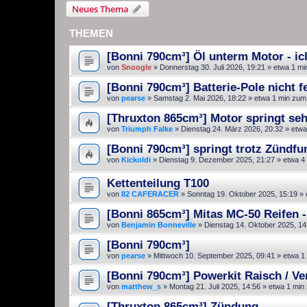
Neues Thema
THEMEN
[Bonni 790cm³] Öl unterm Motor - ic
von
Snoogle
»
Donnerstag 30. Juli 2026, 19:21
» etwa 1 mi
[Bonni 790cm³] Batterie-Pole nicht
von
pearse
»
Samstag 2. Mai 2026, 18:22
» etwa 1 min zum
[Thruxton 865cm³] Motor springt sehr
von
Triumph Falke
»
Dienstag 24. März 2026, 20:32
» etwa
[Bonni 790cm³] springt trotz Zündfu
von
Kickoldi
»
Dienstag 9. Dezember 2025, 21:27
» etwa 4
Kettenteilung T100
von
82 CAFERACER
»
Sonntag 19. Oktober 2025, 15:19
» 
[Bonni 865cm³] Mitas MC-50 Reifen -
von
Benjamin Bonneville
»
Dienstag 14. Oktober 2025, 14
[Bonni 790cm³]
von
pearse
»
Mittwoch 10. September 2025, 09:41
» etwa 1
[Bonni 790cm³] Powerkit Raisch / Ve
von
matthew_s
»
Montag 21. Juli 2025, 14:56
» etwa 1 min
[Thruxton 865cm³] Zündung