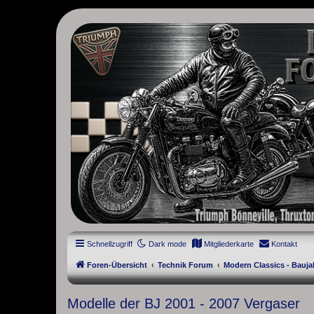
thruxton-forum.de
DAS FORUM! Alles rund um die Triumph Modern Classic Modelle. D
Street Cup, America und Speedmaster.
Schnellzugriff
Dark mode
Mitgliederkarte
Kontakt
Foren-Übersicht
Technik Forum
Modern Classics - Bauja
Modelle der BJ 2001 - 2007 Vergaser