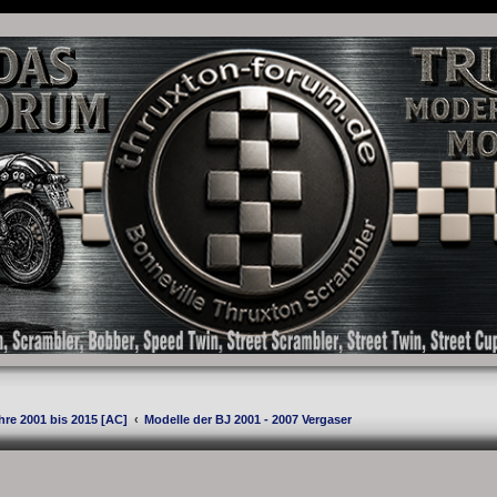
as Forum für die New Bonneville Baureihen ab BJ 2001. Triumph Bonneville, Thruxton
hre 2001 bis 2015 [AC]
Modelle der BJ 2001 - 2007 Vergaser