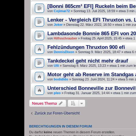
[Bonni 865cm³ EFI] Ruckeln beim B
von
Cojimar72
»
Sonntag 13. Juli 2025, 18:59
» etwa 3 min
Lenker - Vergleich EFI Thruxton vs.
von
Joker
»
Dienstag 22. März 2022, 16:50
» etwa 1 min zu
Lambdasonde Bonnie 865 EFI von 20
von
Hilfsschrauber
»
Freitag 25. April 2025, 15:45
» etwa 1
Fehlzündungen Thruxton 900 efi
von
DennisDixon
»
Sonntag 9. März 2025, 18:47
» etwa 6 
Tankdeckel geht nicht mehr drauf
von
Ulli
»
Samstag 8. März 2025, 13:23
» etwa 1 min zum l
Motor geht ab Reserve im Standgas 
von
bodidldo
»
Sonntag 23. Juni 2024, 11:24
» etwa 5 min 
Unterschied Bonneville zur Bonnevil
von
pleo
»
Freitag 31. Januar 2025, 14:44
» etwa 1 min zum
Neues Thema
Zurück zur Foren-Übersicht
BERECHTIGUNGEN IN DIESEM FORUM
Du darfst
keine
neuen Themen in diesem Forum erstellen.