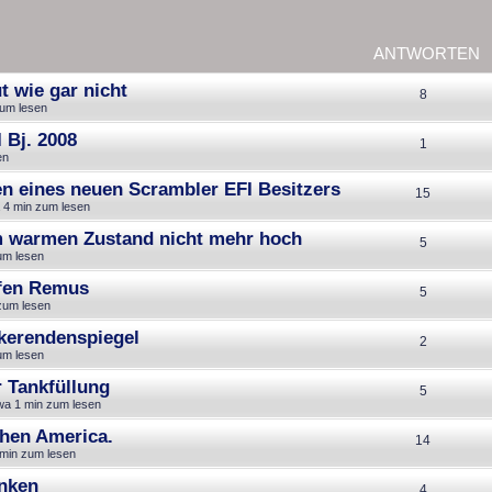
ANTWORTEN
t wie gar nicht
A
8
zum lesen
n
 Bj. 2008
A
1
t
en
n
w
en eines neuen Scrambler EFI Besitzers
A
15
t
 4 min zum lesen
o
n
w
im warmen Zustand nicht mehr hoch
r
A
5
t
um lesen
o
t
n
w
pfen Remus
r
A
5
e
t
zum lesen
o
t
n
n
w
nkerendenspiegel
r
A
2
e
t
um lesen
o
t
n
n
w
r Tankfüllung
r
A
5
e
t
wa 1 min zum lesen
o
t
n
n
w
hen America.
r
A
14
e
t
min zum lesen
o
t
n
n
w
unken
r
A
4
e