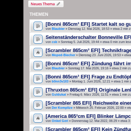
Neues Thema
THEMEN
[Bonni 865cm³ EFI] Startet kalt so gu
von
Blaubier
»
Dienstag 12. Mai 2026, 18:53
» etwa 2 min 
Seitenständerschalter Bonneville EFI
von
csb
»
Sonntag 5. Juli 2026, 19:44
» etwa 0 min zum les
[Scrambler 865cm³ EFI] Technikfrag
von
Moped-Biecher
»
Dienstag 23. Juni 2026, 19:53
» etwa
[Bonni 865cm³ EFI] Zündung fährt 
von
Blaubier
»
Sonntag 17. Mai 2026, 19:16
» etwa 2 min z
[Bonni 865cm³ EFI] Frage zu Endtö
von
b0nn3v1ll3
»
Montag 1. Juni 2026, 12:21
» etwa 1 min 
[Thruxton 865cm³ EFI] Originale Le
von
Guldukat
»
Freitag 6. März 2026, 11:51
» etwa 1 min z
[Scrambler 865 EFI] Reichweite eine
von
Der Komplize
»
Mittwoch 25. Februar 2026, 22:00
» et
[America 865³cm EFI] Blinker Lämpc
von
Onkel Geri
»
Donnerstag 12. Mai 2022, 06:29
» etwa 3 
[Scrambler 865cm³ EFI] Kein Zündf