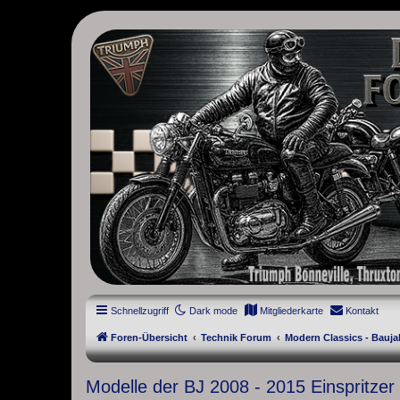
thruxton-forum.de
DAS FORUM! Alles rund um die Triumph Modern Classic Modelle. D
Street Cup, America und Speedmaster.
Schnellzugriff
Dark mode
Mitgliederkarte
Kontakt
Foren-Übersicht
Technik Forum
Modern Classics - Bauja
Modelle der BJ 2008 - 2015 Einspritzer