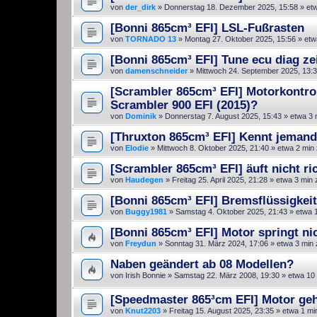
von
der_dirk
»
Donnerstag 18. Dezember 2025, 15:58
» etw
[Bonni 865cm³ EFI] LSL-Fußrasten
von
TORNADO 13
»
Montag 27. Oktober 2025, 15:56
» etw
[Bonni 865cm³ EFI] Tune ecu diag ze
von
damenschneider
»
Mittwoch 24. September 2025, 13:
[Scrambler 865cm³ EFI] Motorkontrol
Scrambler 900 EFI (2015)?
von
Dominik
»
Donnerstag 7. August 2025, 15:43
» etwa 3 
[Thruxton 865cm³ EFI] Kennt jemand
von
Elodie
»
Mittwoch 8. Oktober 2025, 21:40
» etwa 2 min
[Scrambler 865cm³ EFI] äuft nicht ri
von
Haudegen
»
Freitag 25. April 2025, 21:28
» etwa 3 min 
[Bonni 865cm³ EFI] Bremsflüssigkei
von
Buggy1981
»
Samstag 4. Oktober 2025, 21:43
» etwa 
[Bonni 865cm³ EFI] Motor springt ni
von
Freydun
»
Sonntag 31. März 2024, 17:06
» etwa 3 min
Naben geändert ab 08 Modellen?
von
Irish Bonnie
»
Samstag 22. März 2008, 19:30
» etwa 10
[Speedmaster 865³cm EFI] Motor geh
von
Knut2203
»
Freitag 15. August 2025, 23:35
» etwa 1 mi