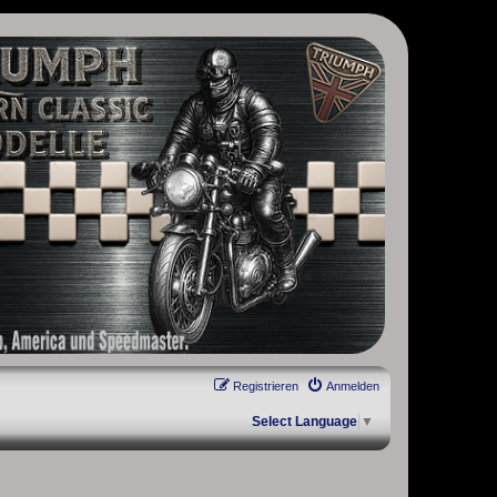
, Scrambler, Bobber, Speed Twin, Street Scrambler, Street Twin,
Registrieren
Anmelden
Select Language
▼