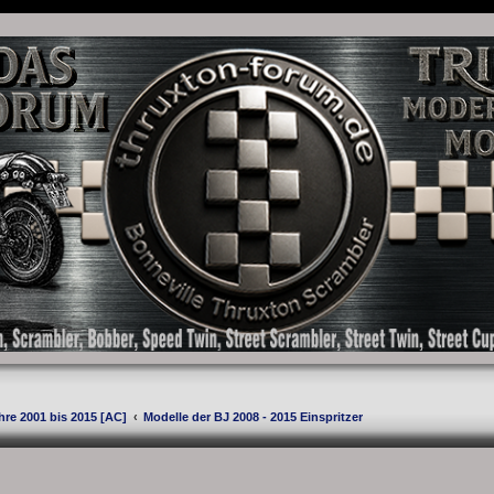
as Forum für die New Bonneville Baureihen ab BJ 2001. Triumph Bonneville, Thruxton
hre 2001 bis 2015 [AC]
Modelle der BJ 2008 - 2015 Einspritzer