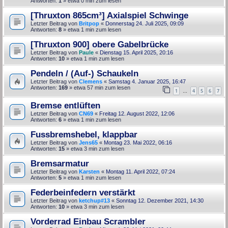
Antworten:
1
» etwa 0 min zum lesen
[Thruxton 865cm³] Axialspiel Schwinge
Letzter Beitrag von
Britpop
«
Donnerstag 24. Juli 2025, 09:09
Antworten:
8
» etwa 1 min zum lesen
[Thruxton 900] obere Gabelbrücke
Letzter Beitrag von
Paule
«
Dienstag 15. April 2025, 20:16
Antworten:
10
» etwa 1 min zum lesen
Pendeln / (Auf-) Schaukeln
Letzter Beitrag von
Clemens
«
Samstag 4. Januar 2025, 16:47
Antworten:
169
» etwa 57 min zum lesen
1
4
5
6
7
…
Bremse entlüften
Letzter Beitrag von
CN69
«
Freitag 12. August 2022, 12:06
Antworten:
6
» etwa 1 min zum lesen
Fussbremshebel, klappbar
Letzter Beitrag von
Jens65
«
Montag 23. Mai 2022, 06:16
Antworten:
15
» etwa 3 min zum lesen
Bremsarmatur
Letzter Beitrag von
Karsten
«
Montag 11. April 2022, 07:24
Antworten:
5
» etwa 1 min zum lesen
Federbeinfedern verstärkt
Letzter Beitrag von
ketchup#13
«
Sonntag 12. Dezember 2021, 14:30
Antworten:
10
» etwa 3 min zum lesen
Vorderrad Einbau Scrambler