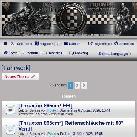
thruxton-forum.de
DAS FORUM! Alles rund um die Triumph Modern Classic Modelle. Das Forum für
die New Bonneville Baureihen ab BJ 2001. Triumph Bonneville, Thruxton,
Scrambler, Bobber, Speed Twin, Street Scrambler, Street Twin, Street Cup, America
und Speedmaster.
Dark mode
Mitgliederkarte
Kontakt
Registrieren
Anmelden
Foren-Übersicht
Technik Forum
Modern Classics - Baujahre 2001 bis 2015 [AC]
[Fahrwerk]
Select Language
▼
[Fahrwerk]
Neues Thema
1
2
Nächste
26 Themen
Themen
[Thruxton 865cm³ EFI]
Letzter Beitrag von
Forty
«
Donnerstag 6. August 2026, 10:44
Antworten:
7
» etwa 2 min zum lesen
[Thruxton 865cm³] Reifenschläuche mit 90°
Ventil
Letzter Beitrag von
Paule
«
Freitag 13. März 2026, 16:05