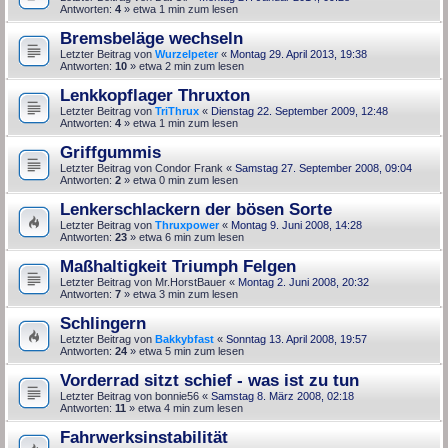
Antworten:
4
» etwa 1 min zum lesen
Bremsbeläge wechseln
Letzter Beitrag von
Wurzelpeter
«
Montag 29. April 2013, 19:38
Antworten:
10
» etwa 2 min zum lesen
Lenkkopflager Thruxton
Letzter Beitrag von
TriThrux
«
Dienstag 22. September 2009, 12:48
Antworten:
4
» etwa 1 min zum lesen
Griffgummis
Letzter Beitrag von
Condor Frank
«
Samstag 27. September 2008, 09:04
Antworten:
2
» etwa 0 min zum lesen
Lenkerschlackern der bösen Sorte
Letzter Beitrag von
Thruxpower
«
Montag 9. Juni 2008, 14:28
Antworten:
23
» etwa 6 min zum lesen
Maßhaltigkeit Triumph Felgen
Letzter Beitrag von
Mr.HorstBauer
«
Montag 2. Juni 2008, 20:32
Antworten:
7
» etwa 3 min zum lesen
Schlingern
Letzter Beitrag von
Bakkybfast
«
Sonntag 13. April 2008, 19:57
Antworten:
24
» etwa 5 min zum lesen
Vorderrad sitzt schief - was ist zu tun
Letzter Beitrag von
bonnie56
«
Samstag 8. März 2008, 02:18
Antworten:
11
» etwa 4 min zum lesen
Fahrwerksinstabilität