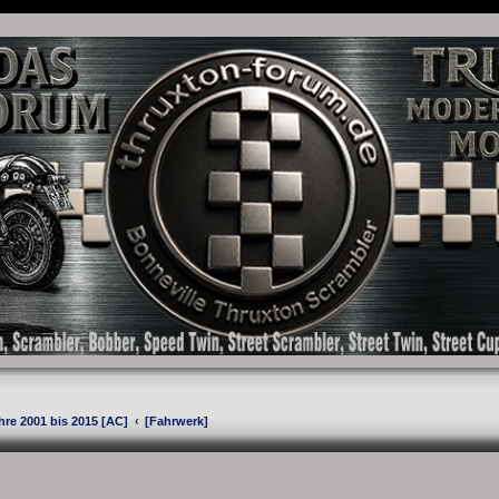
as Forum für die New Bonneville Baureihen ab BJ 2001. Triumph Bonneville, Thruxton
hre 2001 bis 2015 [AC]
[Fahrwerk]