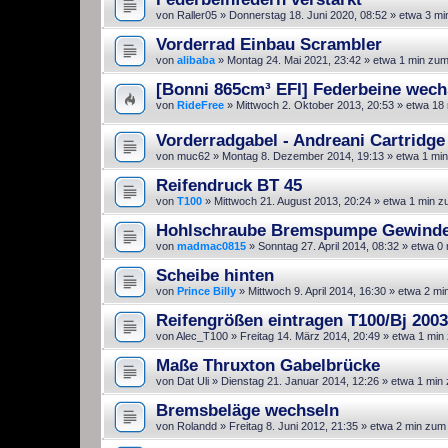
von
Raller05
»
Donnerstag 18. Juni 2020, 08:52
» etwa 3 mi
Vorderrad Einbau Scrambler
von
alibaba
»
Montag 24. Mai 2021, 23:42
» etwa 1 min zum
[Bonni 865cm³ EFI] Federbeine wechs
von
RideFree
»
Mittwoch 2. Oktober 2013, 20:53
» etwa 18 
Vorderradgabel - Andreani Cartridge
von
muc62
»
Montag 8. Dezember 2014, 19:13
» etwa 1 min
Reifendruck BT 45
von
T100
»
Mittwoch 21. August 2013, 20:24
» etwa 1 min z
Hohlschraube Bremspumpe Gewind
von
madmac0815
»
Sonntag 27. April 2014, 08:32
» etwa 0 
Scheibe hinten
von
Prince Billy
»
Mittwoch 9. April 2014, 16:30
» etwa 2 mi
Reifengrößen eintragen T100/Bj 2003
von
Alec_T100
»
Freitag 14. März 2014, 20:49
» etwa 1 min
Maße Thruxton Gabelbrücke
von
Dat Uli
»
Dienstag 21. Januar 2014, 12:26
» etwa 1 min
Bremsbeläge wechseln
von
Rolandd
»
Freitag 8. Juni 2012, 21:35
» etwa 2 min zum