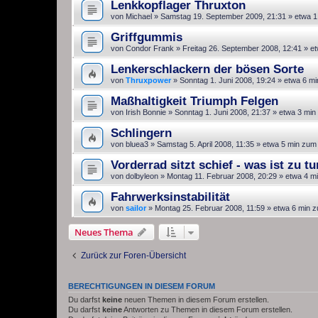
Lenkkopflager Thruxton
von
Michael
»
Samstag 19. September 2009, 21:31
» etwa 1
Griffgummis
von
Condor Frank
»
Freitag 26. September 2008, 12:41
» et
Lenkerschlackern der bösen Sorte
von
Thruxpower
»
Sonntag 1. Juni 2008, 19:24
» etwa 6 mi
Maßhaltigkeit Triumph Felgen
von
Irish Bonnie
»
Sonntag 1. Juni 2008, 21:37
» etwa 3 min
Schlingern
von
bluea3
»
Samstag 5. April 2008, 11:35
» etwa 5 min zum
Vorderrad sitzt schief - was ist zu tu
von
dolbyleon
»
Montag 11. Februar 2008, 20:29
» etwa 4 m
Fahrwerksinstabilität
von
sailor
»
Montag 25. Februar 2008, 11:59
» etwa 6 min z
Neues Thema
Zurück zur Foren-Übersicht
BERECHTIGUNGEN IN DIESEM FORUM
Du darfst
keine
neuen Themen in diesem Forum erstellen.
Du darfst
keine
Antworten zu Themen in diesem Forum erstellen.