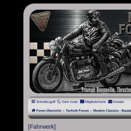
thruxton-forum.de
DAS FORUM! Alles rund um die Triumph Modern Classic Modelle. D
Street Cup, America und Speedmaster.
Schnellzugriff
Dark mode
Mitgliederkarte
Kontakt
Foren-Übersicht
Technik Forum
Modern Classics - Bauja
[Fahrwerk]