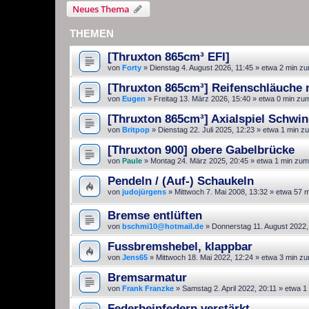
Neues Thema
THEMEN
[Thruxton 865cm³ EFI]
von
Forty
»
Dienstag 4. August 2026, 11:45
» etwa 2 min zu
[Thruxton 865cm³] Reifenschläuche m
von
Eugen
»
Freitag 13. März 2026, 15:40
» etwa 0 min zu
[Thruxton 865cm³] Axialspiel Schwi
von
Britpop
»
Dienstag 22. Juli 2025, 12:23
» etwa 1 min z
[Thruxton 900] obere Gabelbrücke
von
Paule
»
Montag 24. März 2025, 20:45
» etwa 1 min zum
Pendeln / (Auf-) Schaukeln
von
judojürgens
»
Mittwoch 7. Mai 2008, 13:32
» etwa 57 m
Bremse entlüften
von
bschmi10@hotmail.de
»
Donnerstag 11. August 2022,
Fussbremshebel, klappbar
von
Jens65
»
Mittwoch 18. Mai 2022, 12:24
» etwa 3 min zu
Bremsarmatur
von
Frank Franzke
»
Samstag 2. April 2022, 20:11
» etwa 1
Federbeinfedern verstärkt