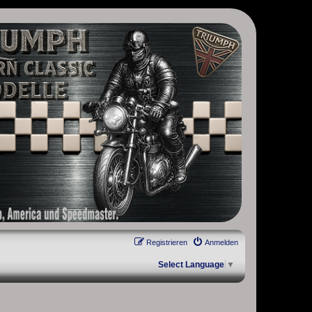
, Scrambler, Bobber, Speed Twin, Street Scrambler, Street Twin,
Registrieren
Anmelden
Select Language
▼