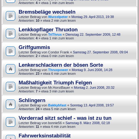
Antworten:
4
» etwa 1 min zum lesen
Bremsbeläge wechseln
Letzter Beitrag von
Wurzelpeter
«
Montag 29. April 2013, 19:38
Antworten:
10
» etwa 2 min zum lesen
Lenkkopflager Thruxton
Letzter Beitrag von
TriThrux
«
Dienstag 22. September 2009, 12:48
Antworten:
4
» etwa 1 min zum lesen
Griffgummis
Letzter Beitrag von
Condor Frank
«
Samstag 27. September 2008, 09:04
Antworten:
2
» etwa 0 min zum lesen
Lenkerschlackern der bösen Sorte
Letzter Beitrag von
Thruxpower
«
Montag 9. Juni 2008, 14:28
Antworten:
23
» etwa 6 min zum lesen
Maßhaltigkeit Triumph Felgen
Letzter Beitrag von
Mr.HorstBauer
«
Montag 2. Juni 2008, 20:32
Antworten:
7
» etwa 3 min zum lesen
Schlingern
Letzter Beitrag von
Bakkybfast
«
Sonntag 13. April 2008, 19:57
Antworten:
24
» etwa 5 min zum lesen
Vorderrad sitzt schief - was ist zu tun
Letzter Beitrag von
bonnie56
«
Samstag 8. März 2008, 02:18
Antworten:
11
» etwa 4 min zum lesen
Fahrwerksinstabilität