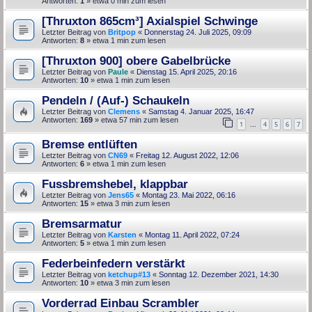
Antworten:
1
» etwa 0 min zum lesen
[Thruxton 865cm³] Axialspiel Schwinge
Letzter Beitrag von
Britpop
«
Donnerstag 24. Juli 2025, 09:09
Antworten:
8
» etwa 1 min zum lesen
[Thruxton 900] obere Gabelbrücke
Letzter Beitrag von
Paule
«
Dienstag 15. April 2025, 20:16
Antworten:
10
» etwa 1 min zum lesen
Pendeln / (Auf-) Schaukeln
Letzter Beitrag von
Clemens
«
Samstag 4. Januar 2025, 16:47
Antworten:
169
» etwa 57 min zum lesen
1
4
5
6
7
…
Bremse entlüften
Letzter Beitrag von
CN69
«
Freitag 12. August 2022, 12:06
Antworten:
6
» etwa 1 min zum lesen
Fussbremshebel, klappbar
Letzter Beitrag von
Jens65
«
Montag 23. Mai 2022, 06:16
Antworten:
15
» etwa 3 min zum lesen
Bremsarmatur
Letzter Beitrag von
Karsten
«
Montag 11. April 2022, 07:24
Antworten:
5
» etwa 1 min zum lesen
Federbeinfedern verstärkt
Letzter Beitrag von
ketchup#13
«
Sonntag 12. Dezember 2021, 14:30
Antworten:
10
» etwa 3 min zum lesen
Vorderrad Einbau Scrambler