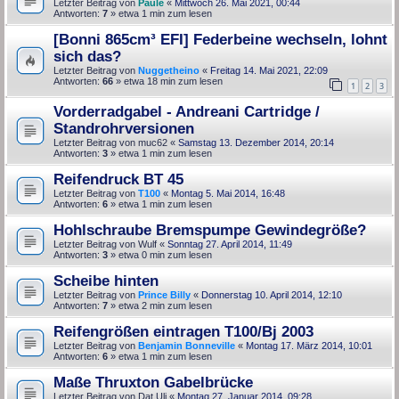
Letzter Beitrag von
Paule
«
Mittwoch 26. Mai 2021, 00:44
Antworten:
7
» etwa 1 min zum lesen
[Bonni 865cm³ EFI] Federbeine wechseln, lohnt
sich das?
Letzter Beitrag von
Nuggetheino
«
Freitag 14. Mai 2021, 22:09
Antworten:
66
» etwa 18 min zum lesen
1
2
3
Vorderradgabel - Andreani Cartridge /
Standrohrversionen
Letzter Beitrag von
muc62
«
Samstag 13. Dezember 2014, 20:14
Antworten:
3
» etwa 1 min zum lesen
Reifendruck BT 45
Letzter Beitrag von
T100
«
Montag 5. Mai 2014, 16:48
Antworten:
6
» etwa 1 min zum lesen
Hohlschraube Bremspumpe Gewindegröße?
Letzter Beitrag von
Wulf
«
Sonntag 27. April 2014, 11:49
Antworten:
3
» etwa 0 min zum lesen
Scheibe hinten
Letzter Beitrag von
Prince Billy
«
Donnerstag 10. April 2014, 12:10
Antworten:
7
» etwa 2 min zum lesen
Reifengrößen eintragen T100/Bj 2003
Letzter Beitrag von
Benjamin Bonneville
«
Montag 17. März 2014, 10:01
Antworten:
6
» etwa 1 min zum lesen
Maße Thruxton Gabelbrücke
Letzter Beitrag von
Dat Uli
«
Montag 27. Januar 2014, 09:28