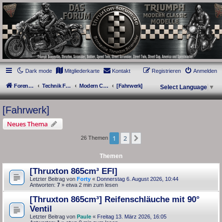
thruxton-forum.de
DAS FORUM! Alles rund um die Triumph Modern Classic Modelle. Das Forum für
die New Bonneville Baureihen ab BJ 2001. Triumph Bonneville, Thruxton,
Scrambler, Bobber, Speed Twin, Street Scrambler, Street Twin, Street Cup, America
und Speedmaster.
Dark mode
Mitgliederkarte
Kontakt
Registrieren
Anmelden
Foren-Übersicht
Technik Forum
Modern Classics - Baujahre 2001 bis 2015 [AC]
[Fahrwerk]
Select Language
▼
[Fahrwerk]
Neues Thema
1
2
Nächste
26 Themen
Themen
[Thruxton 865cm³ EFI]
Letzter Beitrag von
Forty
«
Donnerstag 6. August 2026, 10:44
Antworten:
7
» etwa 2 min zum lesen
[Thruxton 865cm³] Reifenschläuche mit 90°
Ventil
Letzter Beitrag von
Paule
«
Freitag 13. März 2026, 16:05