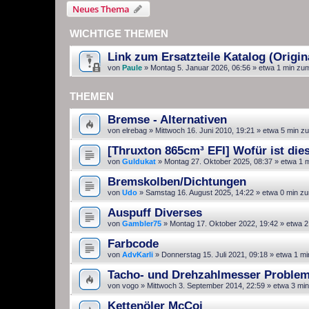
Neues Thema
WICHTIGE THEMEN
Link zum Ersatzteile Katalog (Origina
von
Paule
»
Montag 5. Januar 2026, 06:56
» etwa 1 min zu
THEMEN
Bremse - Alternativen
von
elrebag
»
Mittwoch 16. Juni 2010, 19:21
» etwa 5 min z
[Thruxton 865cm³ EFI] Wofür ist die
von
Guldukat
»
Montag 27. Oktober 2025, 08:37
» etwa 1 
Bremskolben/Dichtungen
von
Udo
»
Samstag 16. August 2025, 14:22
» etwa 0 min zu
Auspuff Diverses
von
Gambler75
»
Montag 17. Oktober 2022, 19:42
» etwa 2
Farbcode
von
AdvKarli
»
Donnerstag 15. Juli 2021, 09:18
» etwa 1 mi
Tacho- und Drehzahlmesser Proble
von
vogo
»
Mittwoch 3. September 2014, 22:59
» etwa 3 min
Kettenöler McCoi