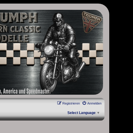
, Scrambler, Bobber, Speed Twin, Street Scrambler, Street Twin,
Registrieren
Anmelden
Select Language
▼