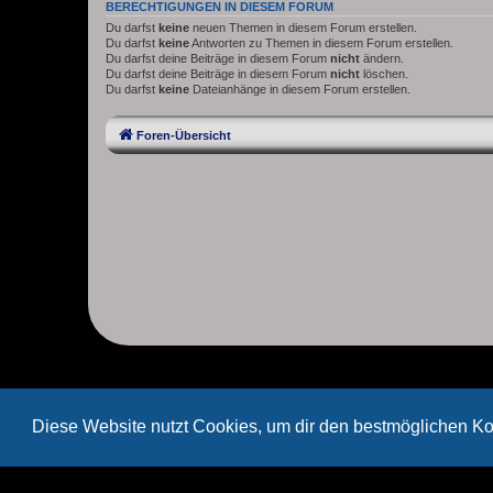
BERECHTIGUNGEN IN DIESEM FORUM
Du darfst
keine
neuen Themen in diesem Forum erstellen.
Du darfst
keine
Antworten zu Themen in diesem Forum erstellen.
Du darfst deine Beiträge in diesem Forum
nicht
ändern.
Du darfst deine Beiträge in diesem Forum
nicht
löschen.
Du darfst
keine
Dateianhänge in diesem Forum erstellen.
Foren-Übersicht
Diese Website nutzt Cookies, um dir den bestmöglichen Ko