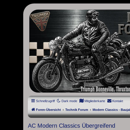
thruxton-forum.de
DAS FORUM! Alles rund um die Triumph Modern Classic Modelle. D
Street Cup, America und Speedmaster.
Schnellzugriff
Dark mode
Mitgliederkarte
Kontakt
Foren-Übersicht
Technik Forum
Modern Classics - Bauja
AC Modern Classics Übergreifend