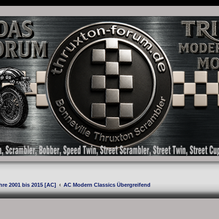
as Forum für die New Bonneville Baureihen ab BJ 2001. Triumph Bonneville, Thruxton
hre 2001 bis 2015 [AC]
AC Modern Classics Übergreifend