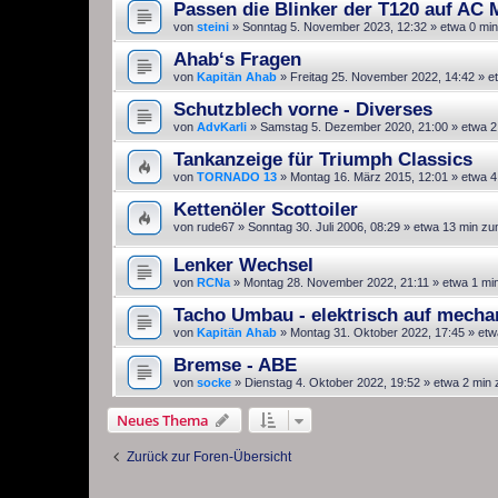
Passen die Blinker der T120 auf AC 
von
steini
»
Sonntag 5. November 2023, 12:32
» etwa 0 min
Ahab‘s Fragen
von
Kapitän Ahab
»
Freitag 25. November 2022, 14:42
» e
Schutzblech vorne - Diverses
von
AdvKarli
»
Samstag 5. Dezember 2020, 21:00
» etwa 2
Tankanzeige für Triumph Classics
von
TORNADO 13
»
Montag 16. März 2015, 12:01
» etwa 4
Kettenöler Scottoiler
von
rude67
»
Sonntag 30. Juli 2006, 08:29
» etwa 13 min zu
Lenker Wechsel
von
RCNa
»
Montag 28. November 2022, 21:11
» etwa 1 mi
Tacho Umbau - elektrisch auf mecha
von
Kapitän Ahab
»
Montag 31. Oktober 2022, 17:45
» etw
Bremse - ABE
von
socke
»
Dienstag 4. Oktober 2022, 19:52
» etwa 2 min 
Neues Thema
Zurück zur Foren-Übersicht