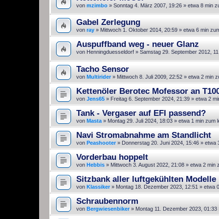
von
mzimbo
»
Sonntag 4. März 2007, 19:26
» etwa 8 min z
Gabel Zerlegung
von
ray
»
Mittwoch 1. Oktober 2014, 20:59
» etwa 6 min zu
Auspuffband weg - neuer Glanz
von
Henningduesseldorf
»
Samstag 29. September 2012, 11
Tacho Sensor
von
Multirider
»
Mittwoch 8. Juli 2009, 22:52
» etwa 2 min z
Kettenöler Berotec Mofessor an T100
von
Jens65
»
Freitag 6. September 2024, 21:39
» etwa 2 mi
Tank - Vergaser auf EFI passend?
von
Masta
»
Montag 29. Juli 2024, 18:03
» etwa 1 min zum 
Navi Stromabnahme am Standlicht
von
Peashooter
»
Donnerstag 20. Juni 2024, 15:46
» etwa 
Vorderbau hoppelt
von
Hebbis
»
Mittwoch 3. August 2022, 21:08
» etwa 2 min 
Sitzbank aller luftgekühlten Modell
von
Klassiker
»
Montag 18. Dezember 2023, 12:51
» etwa 0
Schraubennorm
von
Bergwiesenbiker
»
Montag 11. Dezember 2023, 01:33