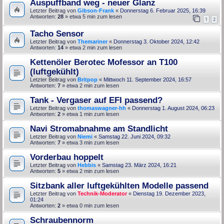
Auspuffband weg - neuer Glanz
Letzter Beitrag von
Gibson-Frank
«
Donnerstag 6. Februar 2025, 16:39
Antworten:
28
» etwa 5 min zum lesen
1
2
Tacho Sensor
Letzter Beitrag von
Themariner
«
Donnerstag 3. Oktober 2024, 12:42
Antworten:
14
» etwa 2 min zum lesen
Kettenöler Berotec Mofessor an T100
(luftgekühlt)
Letzter Beitrag von
Britpop
«
Mittwoch 11. September 2024, 16:57
Antworten:
7
» etwa 2 min zum lesen
Tank - Vergaser auf EFI passend?
Letzter Beitrag von
thomaswagner-hh
«
Donnerstag 1. August 2024, 06:23
Antworten:
2
» etwa 1 min zum lesen
Navi Stromabnahme am Standlicht
Letzter Beitrag von
Niemi
«
Samstag 22. Juni 2024, 09:32
Antworten:
7
» etwa 3 min zum lesen
Vorderbau hoppelt
Letzter Beitrag von
Hebbis
«
Samstag 23. März 2024, 16:21
Antworten:
5
» etwa 2 min zum lesen
Sitzbank aller luftgekühlten Modelle passend
Letzter Beitrag von
Technik-Moderator
«
Dienstag 19. Dezember 2023,
01:24
Antworten:
2
» etwa 0 min zum lesen
Schraubennorm