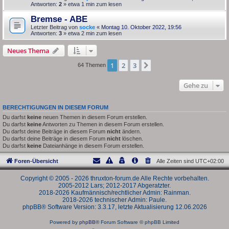
Antworten:
2
» etwa 1 min zum lesen
Bremse - ABE
Letzter Beitrag von
socke
«
Montag 10. Oktober 2022, 19:56
Antworten:
3
» etwa 2 min zum lesen
Neues Thema
1
2
3
Nächste
64 Themen
Gehe zu
BERECHTIGUNGEN IN DIESEM FORUM
Du darfst
keine
neuen Themen in diesem Forum erstellen.
Du darfst
keine
Antworten zu Themen in diesem Forum erstellen.
Du darfst deine Beiträge in diesem Forum
nicht
ändern.
Du darfst deine Beiträge in diesem Forum
nicht
löschen.
Du darfst
keine
Dateianhänge in diesem Forum erstellen.
Foren-Übersicht
Alle Zeiten sind
UTC+02:00
Copyright © 2005 - 2026 thruxton-forum.de Alle Rechte vorbehalten.
2005-2012 Lars; 2012-2017 Abgeratzter.
2018-2026 Kaufmännisch/rechtlicher Admin: Rainman.
2018-2026 technischer Admin: Paule.
phpBB® Software Version: 3.3.17, letzte Aktualisierung 12.06.2026
Powered by
phpBB
® Forum Software © phpBB Limited