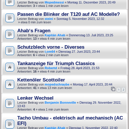
Letzter Beitrag von
Mopedmessi
«
Montag 11. Dezember 2023, 20:49
Antworten:
3
» etwa 1 min zum lesen
Passen die Blinker der T120 auf AC Modelle?
Letzter Beitrag von
steini
«
Sonntag 5. November 2023, 12:32
» etwa 0 min zum lesen
Ahab‘s Fragen
Letzter Beitrag von
Kapitän Ahab
«
Donnerstag 13. Juli 2023, 23:25
Antworten:
13
» etwa 4 min zum lesen
Schutzblech vorne - Diverses
Letzter Beitrag von
t.om64
«
Dienstag 27. Juni 2023, 23:44
Antworten:
6
» etwa 2 min zum lesen
Tankanzeige für Triumph Classics
Letzter Beitrag von
Robertd
«
Freitag 28. April 2023, 21:53
Antworten:
16
» etwa 4 min zum lesen
Kettenöler Scottoiler
Letzter Beitrag von
mopedschraube
«
Montag 17. April 2023, 20:44
Antworten:
41
» etwa 13 min zum lesen
1
2
Lenker Wechsel
Letzter Beitrag von
Benjamin Bonneville
«
Dienstag 29. November 2022,
13:43
Antworten:
4
» etwa 1 min zum lesen
Tacho Umbau - elektrisch auf mechanisch (AC
EFI)
Letzter Beitrag von
Kapitän Ahab
«
Dienstag 1. November 2022, 22:40