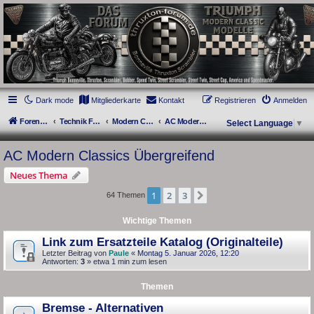
thruxton-forum.de
DAS FORUM! Alles rund um die Triumph Modern Classic Modelle. Das Forum für
die New Bonneville Baureihen ab BJ 2001. Triumph Bonneville, Thruxton,
Scrambler, Bobber, Speed Twin, Street Scrambler, Street Twin, Street Cup, America
und Speedmaster.
Dark mode
Mitgliederkarte
Kontakt
Registrieren
Anmelden
Foren-Übersicht
Technik Forum
Modern Classics - Baujahre 2001 bis 2015 [AC]
AC Modern Classics Übergreifend
Select Language
▼
AC Modern Classics Übergreifend
Neues Thema
1
2
3
Nächste
64 Themen
Wichtige Themen
Link zum Ersatzteile Katalog (Originalteile)
Letzter Beitrag von
Paule
«
Montag 5. Januar 2026, 12:20
Antworten:
3
» etwa 1 min zum lesen
Themen
Bremse - Alternativen