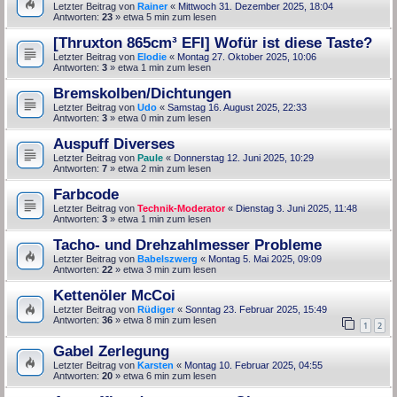
Letzter Beitrag von
Rainer
«
Mittwoch 31. Dezember 2025, 18:04
Antworten:
23
» etwa 5 min zum lesen
[Thruxton 865cm³ EFI] Wofür ist diese Taste?
Letzter Beitrag von
Elodie
«
Montag 27. Oktober 2025, 10:06
Antworten:
3
» etwa 1 min zum lesen
Bremskolben/Dichtungen
Letzter Beitrag von
Udo
«
Samstag 16. August 2025, 22:33
Antworten:
3
» etwa 0 min zum lesen
Auspuff Diverses
Letzter Beitrag von
Paule
«
Donnerstag 12. Juni 2025, 10:29
Antworten:
7
» etwa 2 min zum lesen
Farbcode
Letzter Beitrag von
Technik-Moderator
«
Dienstag 3. Juni 2025, 11:48
Antworten:
3
» etwa 1 min zum lesen
Tacho- und Drehzahlmesser Probleme
Letzter Beitrag von
Babelszwerg
«
Montag 5. Mai 2025, 09:09
Antworten:
22
» etwa 3 min zum lesen
Kettenöler McCoi
Letzter Beitrag von
Rüdiger
«
Sonntag 23. Februar 2025, 15:49
Antworten:
36
» etwa 8 min zum lesen
1
2
Gabel Zerlegung
Letzter Beitrag von
Karsten
«
Montag 10. Februar 2025, 04:55
Antworten:
20
» etwa 6 min zum lesen