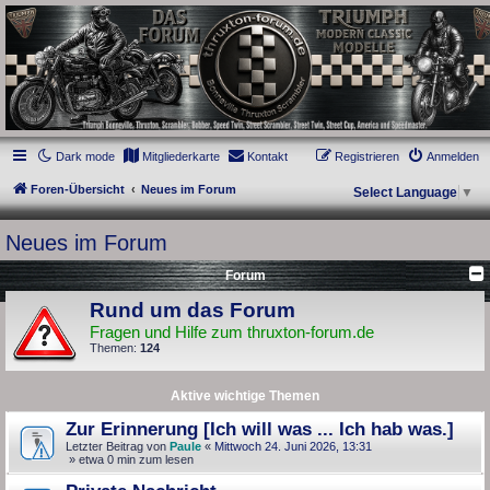
thruxton-forum.de
DAS FORUM! Alles rund um die Triumph Modern Classic Modelle. Das Forum für
die New Bonneville Baureihen ab BJ 2001. Triumph Bonneville, Thruxton,
Scrambler, Bobber, Speed Twin, Street Scrambler, Street Twin, Street Cup, America
und Speedmaster.
Dark mode
Mitgliederkarte
Kontakt
Registrieren
Anmelden
Foren-Übersicht
Neues im Forum
Select Language
▼
Neues im Forum
Forum
Rund um das Forum
Fragen und Hilfe zum thruxton-forum.de
Themen:
124
Aktive wichtige Themen
Zur Erinnerung [Ich will was ... Ich hab was.]
Letzter Beitrag von
Paule
«
Mittwoch 24. Juni 2026, 13:31
» etwa 0 min zum lesen