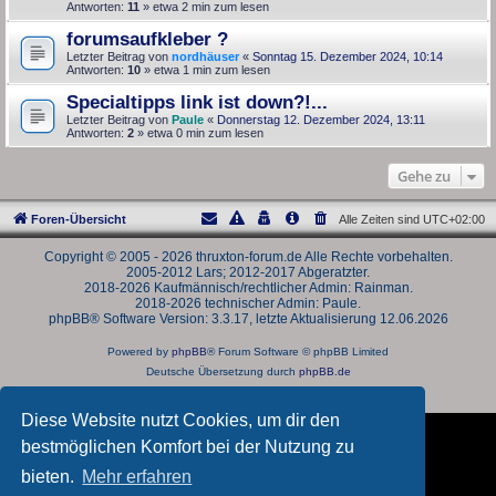
Antworten:
11
» etwa 2 min zum lesen
forumsaufkleber ?
Letzter Beitrag von
nordhäuser
«
Sonntag 15. Dezember 2024, 10:14
Antworten:
10
» etwa 1 min zum lesen
Specialtipps link ist down?!...
Letzter Beitrag von
Paule
«
Donnerstag 12. Dezember 2024, 13:11
Antworten:
2
» etwa 0 min zum lesen
Gehe zu
Foren-Übersicht
Alle Zeiten sind
UTC+02:00
Copyright © 2005 - 2026 thruxton-forum.de Alle Rechte vorbehalten.
2005-2012 Lars; 2012-2017 Abgeratzter.
2018-2026 Kaufmännisch/rechtlicher Admin: Rainman.
2018-2026 technischer Admin: Paule.
phpBB® Software Version: 3.3.17, letzte Aktualisierung 12.06.2026
Powered by
phpBB
® Forum Software © phpBB Limited
Deutsche Übersetzung durch
phpBB.de
Datenschutz
|
Nutzungsbedingungen
Diese Website nutzt Cookies, um dir den
bestmöglichen Komfort bei der Nutzung zu
bieten.
Mehr erfahren