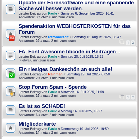
Update der Forensoftware und eine spannende
Sache soll besser werden.
Letzter Beitrag von
Paule
«
Samstag 6. September 2025, 16:41
Antworten:
3
» etwa 0 min zum lesen
Spendenaktion WEBHOSTERKOSTEN für das
Forum
Letzter Beitrag von
retrobaikzeit
«
Samstag 16. August 2025, 08:47
Antworten:
29
» etwa 2 min zum lesen
1
2
FA, Font Awesome bbcode in Beiträgen...
Letzter Beitrag von
Paule
«
Sonntag 20. Juli 2025, 18:23
» etwa 0 min zum lesen
Ein riesiges Dankeschön an euch alle!
Letzter Beitrag von
Rainman
«
Samstag 19. Juli 2025, 07:50
Antworten:
2
» etwa 1 min zum lesen
Stop Forum Spam - Spende
Letzter Beitrag von
Paule
«
Mittwoch 16. Juli 2025, 11:59
Antworten:
29
» etwa 2 min zum lesen
1
2
Es ist so SCHADE!
Letzter Beitrag von
Paule
«
Montag 14. Juli 2025, 16:27
Antworten:
6
» etwa 2 min zum lesen
Mitgliederkarte
Letzter Beitrag von
Paule
«
Donnerstag 10. Juli 2025, 19:59
Antworten:
14
» etwa 2 min zum lesen