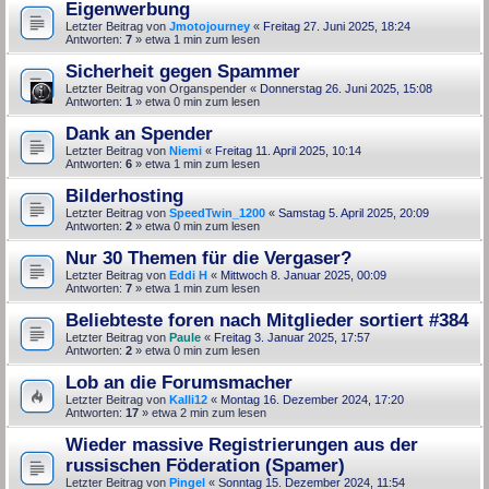
Eigenwerbung
Letzter Beitrag von
Jmotojourney
«
Freitag 27. Juni 2025, 18:24
Antworten:
7
» etwa 1 min zum lesen
Sicherheit gegen Spammer
Letzter Beitrag von
Organspender
«
Donnerstag 26. Juni 2025, 15:08
Antworten:
1
» etwa 0 min zum lesen
Dank an Spender
Letzter Beitrag von
Niemi
«
Freitag 11. April 2025, 10:14
Antworten:
6
» etwa 1 min zum lesen
Bilderhosting
Letzter Beitrag von
SpeedTwin_1200
«
Samstag 5. April 2025, 20:09
Antworten:
2
» etwa 0 min zum lesen
Nur 30 Themen für die Vergaser?
Letzter Beitrag von
Eddi H
«
Mittwoch 8. Januar 2025, 00:09
Antworten:
7
» etwa 1 min zum lesen
Beliebteste foren nach Mitglieder sortiert #384
Letzter Beitrag von
Paule
«
Freitag 3. Januar 2025, 17:57
Antworten:
2
» etwa 0 min zum lesen
Lob an die Forumsmacher
Letzter Beitrag von
Kalli12
«
Montag 16. Dezember 2024, 17:20
Antworten:
17
» etwa 2 min zum lesen
Wieder massive Registrierungen aus der
russischen Föderation (Spamer)
Letzter Beitrag von
Pingel
«
Sonntag 15. Dezember 2024, 11:54