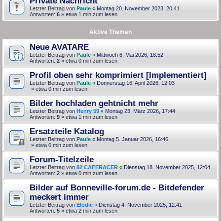
Private Nachricht
Letzter Beitrag von
Paule
«
Montag 20. November 2023, 20:41
Antworten:
6
» etwa 1 min zum lesen
Aktive Themen
Neue AVATARE
Letzter Beitrag von
Paule
«
Mittwoch 6. Mai 2026, 18:52
Antworten:
2
» etwa 0 min zum lesen
Profil oben sehr komprimiert [Implementiert]
Letzter Beitrag von
Paule
«
Donnerstag 16. April 2026, 12:03
» etwa 0 min zum lesen
Bilder hochladen gehtnicht mehr
Letzter Beitrag von
Henry 59
«
Montag 23. März 2026, 17:44
Antworten:
9
» etwa 1 min zum lesen
Ersatzteile Katalog
Letzter Beitrag von
Paule
«
Montag 5. Januar 2026, 16:46
» etwa 0 min zum lesen
Forum-Titelzeile
Letzter Beitrag von
82 CAFERACER
«
Dienstag 18. November 2025, 12:04
Antworten:
2
» etwa 0 min zum lesen
Bilder auf Bonneville-forum.de - Bitdefender
meckert immer
Letzter Beitrag von
Elodie
«
Dienstag 4. November 2025, 12:41
Antworten:
5
» etwa 2 min zum lesen