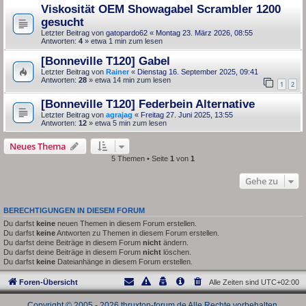
Viskosität OEM Showagabel Scrambler 1200
gesucht
Letzter Beitrag von
gatopardo62
«
Montag 23. März 2026, 08:55
Antworten:
4
» etwa 1 min zum lesen
[Bonneville T120] Gabel
Letzter Beitrag von
Rainer
«
Dienstag 16. September 2025, 09:41
Antworten:
28
» etwa 14 min zum lesen
1
2
[Bonneville T120] Federbein Alternative
Letzter Beitrag von
agrajag
«
Freitag 27. Juni 2025, 13:55
Antworten:
12
» etwa 5 min zum lesen
Neues Thema
5 Themen • Seite
1
von
1
Gehe zu
BERECHTIGUNGEN IN DIESEM FORUM
Du darfst
keine
neuen Themen in diesem Forum erstellen.
Du darfst
keine
Antworten zu Themen in diesem Forum erstellen.
Du darfst deine Beiträge in diesem Forum
nicht
ändern.
Du darfst deine Beiträge in diesem Forum
nicht
löschen.
Du darfst
keine
Dateianhänge in diesem Forum erstellen.
Foren-Übersicht
Alle Zeiten sind
UTC+02:00
Copyright © 2005 - 2026 thruxton-forum.de Alle Rechte vorbehalten.