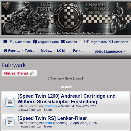
thruxton-forum.de
DAS FORUM! Alles rund um die Triumph Modern Classic Modelle. Das Forum für
die New Bonneville Baureihen ab BJ 2001. Triumph Bonneville, Thruxton,
Scrambler, Bobber, Speed Twin, Street Scrambler, Street Twin, Street Cup, America
und Speedmaster.
Dark mode
Mitgliederkarte
Kontakt
Registrieren
Anmelden
Foren-Übersicht
Technik Forum
Modern Classics - Baujahre ab 2016 [LC]
LC Modern Classics Übergreifend
Fahrwerk
Select Language
▼
Fahrwerk
Neues Thema
5 Themen • Seite
1
von
1
Themen
[Speed Twin 1200] Andreani Cartridge und
Wilbers Stossdämpfer Einstellung
Letzter Beitrag von
blubber
«
Montag 4. Mai 2026, 22:13
» etwa 0 min zum lesen
[Speed Twin RS] Lenker-Riser
Letzter Beitrag von
reini
«
Sonntag 12. April 2026, 20:25
» etwa 0 min zum lesen