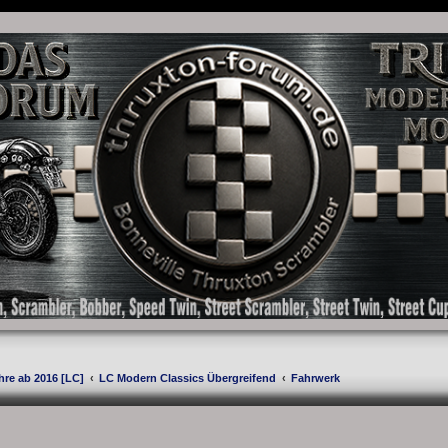
as Forum für die New Bonneville Baureihen ab BJ 2001. Triumph Bonneville, Thruxton
hre ab 2016 [LC]
LC Modern Classics Übergreifend
Fahrwerk