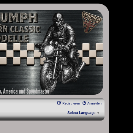
, Scrambler, Bobber, Speed Twin, Street Scrambler, Street Twin,
Registrieren
Anmelden
Select Language
▼