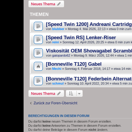
Neues Thema
THEMEN
[Speed Twin 1200] Andreani Cartrid
von
blubber
»
Montag 4. Mai 2026, 22:13
» etwa 0 min zum
[Speed Twin RS] Lenker-Riser
von
reini
»
Sonntag 12. April 2026, 20:25
» etwa 0 min zum 
Viskosität OEM Showagabel Scrambl
von
gatopardo62
»
Montag 9. März 2026, 12:44
» etwa 1 mi
[Bonneville T120] Gabel
von
Mechi
»
Sonntag 4. Februar 2018, 14:17
» etwa 14 min
[Bonneville T120] Federbein Alternat
von
schmul
»
Sonntag 10. April 2022, 20:34
» etwa 5 min z
Neues Thema
Zurück zur Foren-Übersicht
BERECHTIGUNGEN IN DIESEM FORUM
Du darfst
keine
neuen Themen in diesem Forum erstellen.
Du darfst
keine
Antworten zu Themen in diesem Forum erstellen.
Du darfst deine Beiträge in diesem Forum
nicht
ändern.