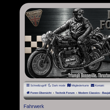
thruxton-forum.de
DAS FORUM! Alles rund um die Triumph Modern Classic Modelle. D
Street Cup, America und Speedmaster.
Schnellzugriff
Dark mode
Mitgliederkarte
Kontakt
Foren-Übersicht
Technik Forum
Modern Classics - Bauja
Fahrwerk