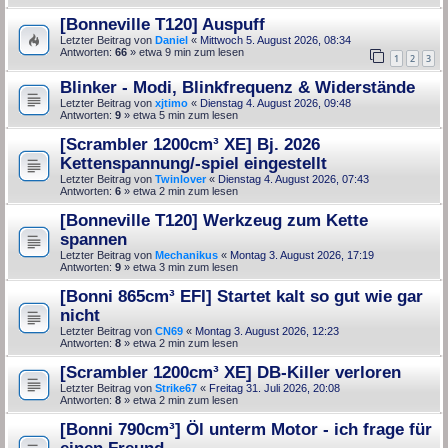
[Bonneville T120] Auspuff
Letzter Beitrag von
Daniel
«
Mittwoch 5. August 2026, 08:34
Antworten:
66
» etwa 9 min zum lesen
1
2
3
Blinker - Modi, Blinkfrequenz & Widerstände
Letzter Beitrag von
xjtimo
«
Dienstag 4. August 2026, 09:48
Antworten:
9
» etwa 5 min zum lesen
[Scrambler 1200cm³ XE] Bj. 2026
Kettenspannung/-spiel eingestellt
Letzter Beitrag von
Twinlover
«
Dienstag 4. August 2026, 07:43
Antworten:
6
» etwa 2 min zum lesen
[Bonneville T120] Werkzeug zum Kette
spannen
Letzter Beitrag von
Mechanikus
«
Montag 3. August 2026, 17:19
Antworten:
9
» etwa 3 min zum lesen
[Bonni 865cm³ EFI] Startet kalt so gut wie gar
nicht
Letzter Beitrag von
CN69
«
Montag 3. August 2026, 12:23
Antworten:
8
» etwa 2 min zum lesen
[Scrambler 1200cm³ XE] DB-Killer verloren
Letzter Beitrag von
Strike67
«
Freitag 31. Juli 2026, 20:08
Antworten:
8
» etwa 2 min zum lesen
[Bonni 790cm³] Öl unterm Motor - ich frage für
einen Freund