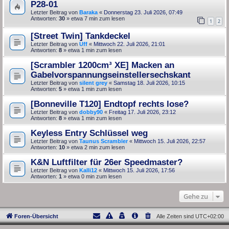
P28-01
Letzter Beitrag von
Baraka
«
Donnerstag 23. Juli 2026, 07:49
Antworten:
30
» etwa 7 min zum lesen
1
2
[Street Twin] Tankdeckel
Letzter Beitrag von
Uff
«
Mittwoch 22. Juli 2026, 21:01
Antworten:
8
» etwa 1 min zum lesen
[Scrambler 1200cm³ XE] Macken an
Gabelvorspannungseinstellersechskant
Letzter Beitrag von
silent grey
«
Samstag 18. Juli 2026, 10:15
Antworten:
5
» etwa 1 min zum lesen
[Bonneville T120] Endtopf rechts lose?
Letzter Beitrag von
dobby90
«
Freitag 17. Juli 2026, 23:12
Antworten:
8
» etwa 1 min zum lesen
Keyless Entry Schlüssel weg
Letzter Beitrag von
Taunus Scrambler
«
Mittwoch 15. Juli 2026, 22:57
Antworten:
10
» etwa 2 min zum lesen
K&N Luftfilter für 26er Speedmaster?
Letzter Beitrag von
Kalli12
«
Mittwoch 15. Juli 2026, 17:56
Antworten:
1
» etwa 0 min zum lesen
Gehe zu
Foren-Übersicht
Alle Zeiten sind
UTC+02:00