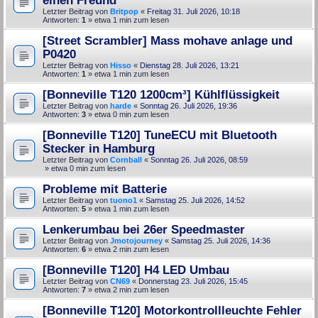
Letzter Beitrag von
Britpop
«
Freitag 31. Juli 2026, 10:18
Antworten:
1
» etwa 1 min zum lesen
[Street Scrambler] Mass mohave anlage und
P0420
Letzter Beitrag von
Hisso
«
Dienstag 28. Juli 2026, 13:21
Antworten:
1
» etwa 1 min zum lesen
[Bonneville T120 1200cm³] Kühlflüssigkeit
Letzter Beitrag von
harde
«
Sonntag 26. Juli 2026, 19:36
Antworten:
3
» etwa 0 min zum lesen
[Bonneville T120] TuneECU mit Bluetooth
Stecker in Hamburg
Letzter Beitrag von
Cornball
«
Sonntag 26. Juli 2026, 08:59
» etwa 0 min zum lesen
Probleme mit Batterie
Letzter Beitrag von
tuono1
«
Samstag 25. Juli 2026, 14:52
Antworten:
5
» etwa 1 min zum lesen
Lenkerumbau bei 26er Speedmaster
Letzter Beitrag von
Jmotojourney
«
Samstag 25. Juli 2026, 14:36
Antworten:
6
» etwa 2 min zum lesen
[Bonneville T120] H4 LED Umbau
Letzter Beitrag von
CN69
«
Donnerstag 23. Juli 2026, 15:45
Antworten:
7
» etwa 2 min zum lesen
[Bonneville T120] Motorkontrollleuchte Fehler