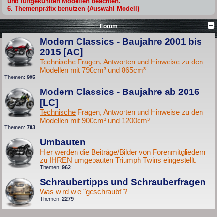
und luftgekühlten Modellen beachten.
6. Themenpräfix benutzen (Auswahl Modell)
Forum
Modern Classics - Baujahre 2001 bis
2015 [AC]
Technische
Fragen, Antworten und Hinweise zu den
Modellen mit 790cm³ und 865cm³
Themen:
995
Modern Classics - Baujahre ab 2016
[LC]
Technische
Fragen, Antworten und Hinweise zu den
Modellen mit 900cm³ und 1200cm³
Themen:
783
Umbauten
Hier werden die Beiträge/Bilder von Forenmitgliedern
zu IHREN umgebauten Triumph Twins eingestellt.
Themen:
962
Schraubertipps und Schrauberfragen
Was wird wie "geschraubt"?
Themen:
2279