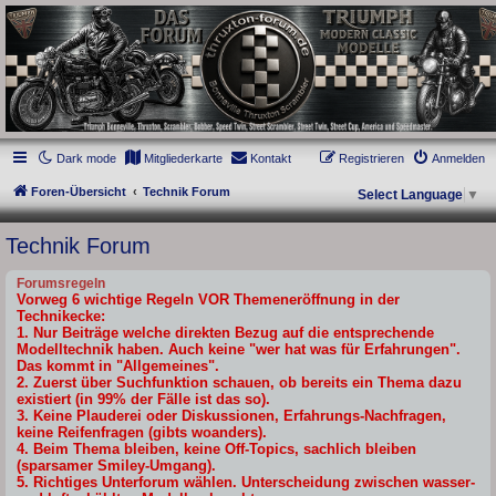
thruxton-forum.de
DAS FORUM! Alles rund um die Triumph Modern Classic Modelle. Das Forum für
die New Bonneville Baureihen ab BJ 2001. Triumph Bonneville, Thruxton,
Scrambler, Bobber, Speed Twin, Street Scrambler, Street Twin, Street Cup, America
und Speedmaster.
Dark mode
Mitgliederkarte
Kontakt
Registrieren
Anmelden
Foren-Übersicht
Technik Forum
Select Language
▼
Technik Forum
Forumsregeln
Vorweg 6 wichtige Regeln VOR Themeneröffnung in der
Technikecke:
1. Nur Beiträge welche direkten Bezug auf die entsprechende
Modelltechnik haben. Auch keine "wer hat was für Erfahrungen".
Das kommt in "Allgemeines".
2. Zuerst über Suchfunktion schauen, ob bereits ein Thema dazu
existiert (in 99% der Fälle ist das so).
3. Keine Plauderei oder Diskussionen, Erfahrungs-Nachfragen,
keine Reifenfragen (gibts woanders).
4. Beim Thema bleiben, keine Off-Topics, sachlich bleiben
(sparsamer Smiley-Umgang).
5. Richtiges Unterforum wählen. Unterscheidung zwischen wasser-