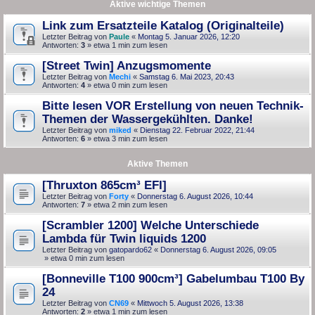
Aktive wichtige Themen
Link zum Ersatzteile Katalog (Originalteile)
Letzter Beitrag von
Paule
«
Montag 5. Januar 2026, 12:20
Antworten:
3
» etwa 1 min zum lesen
[Street Twin] Anzugsmomente
Letzter Beitrag von
Mechi
«
Samstag 6. Mai 2023, 20:43
Antworten:
4
» etwa 0 min zum lesen
Bitte lesen VOR Erstellung von neuen Technik-
Themen der Wassergekühlten. Danke!
Letzter Beitrag von
miked
«
Dienstag 22. Februar 2022, 21:44
Antworten:
6
» etwa 3 min zum lesen
Aktive Themen
[Thruxton 865cm³ EFI]
Letzter Beitrag von
Forty
«
Donnerstag 6. August 2026, 10:44
Antworten:
7
» etwa 2 min zum lesen
[Scrambler 1200] Welche Unterschiede
Lambda für Twin liquids 1200
Letzter Beitrag von
gatopardo62
«
Donnerstag 6. August 2026, 09:05
» etwa 0 min zum lesen
[Bonneville T100 900cm³] Gabelumbau T100 By
24
Letzter Beitrag von
CN69
«
Mittwoch 5. August 2026, 13:38
Antworten:
2
» etwa 1 min zum lesen