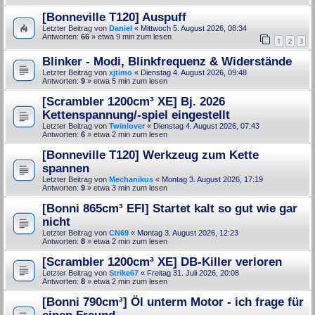
[Bonneville T120] Auspuff
Letzter Beitrag von
Daniel
«
Mittwoch 5. August 2026, 08:34
Antworten:
66
» etwa 9 min zum lesen
1
2
3
Blinker - Modi, Blinkfrequenz & Widerstände
Letzter Beitrag von
xjtimo
«
Dienstag 4. August 2026, 09:48
Antworten:
9
» etwa 5 min zum lesen
[Scrambler 1200cm³ XE] Bj. 2026
Kettenspannung/-spiel eingestellt
Letzter Beitrag von
Twinlover
«
Dienstag 4. August 2026, 07:43
Antworten:
6
» etwa 2 min zum lesen
[Bonneville T120] Werkzeug zum Kette
spannen
Letzter Beitrag von
Mechanikus
«
Montag 3. August 2026, 17:19
Antworten:
9
» etwa 3 min zum lesen
[Bonni 865cm³ EFI] Startet kalt so gut wie gar
nicht
Letzter Beitrag von
CN69
«
Montag 3. August 2026, 12:23
Antworten:
8
» etwa 2 min zum lesen
[Scrambler 1200cm³ XE] DB-Killer verloren
Letzter Beitrag von
Strike67
«
Freitag 31. Juli 2026, 20:08
Antworten:
8
» etwa 2 min zum lesen
[Bonni 790cm³] Öl unterm Motor - ich frage für
einen Freund