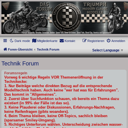
thruxton-forum.de
DAS FORUM! Alles rund um die Triumph Modern Classic Modelle. Das Forum für
die New Bonneville Baureihen ab BJ 2001. Triumph Bonneville, Thruxton,
Scrambler, Bobber, Speed Twin, Street Scrambler, Street Twin, Street Cup, America
und Speedmaster.
Dark mode
Mitgliederkarte
Kontakt
Registrieren
Anmelden
Foren-Übersicht
Technik Forum
Select Language
▼
Technik Forum
Forumsregeln
Vorweg 6 wichtige Regeln VOR Themeneröffnung in der
Technikecke:
1. Nur Beiträge welche direkten Bezug auf die entsprechende
Modelltechnik haben. Auch keine "wer hat was für Erfahrungen".
Das kommt in "Allgemeines".
2. Zuerst über Suchfunktion schauen, ob bereits ein Thema dazu
existiert (in 99% der Fälle ist das so).
3. Keine Plauderei oder Diskussionen, Erfahrungs-Nachfragen,
keine Reifenfragen (gibts woanders).
4. Beim Thema bleiben, keine Off-Topics, sachlich bleiben
(sparsamer Smiley-Umgang).
5. Richtiges Unterforum wählen. Unterscheidung zwischen wasser-