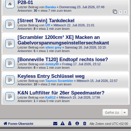
P28-01
Letzter Beitrag von
Baraka
«
Donnerstag 23. Juli 2026, 07:49
Antworten:
30
» etwa 7 min zum lesen
1
2
[Street Twin] Tankdeckel
Letzter Beitrag von
Uff
«
Mittwoch 22. Juli 2026, 21:01
Antworten:
8
» etwa 1 min zum lesen
[Scrambler 1200cm³ XE] Macken an
Gabelvorspannungseinstellersechskant
Letzter Beitrag von
silent grey
«
Samstag 18. Juli 2026, 10:15
Antworten:
5
» etwa 1 min zum lesen
[Bonneville T120] Endtopf rechts lose?
Letzter Beitrag von
dobby90
«
Freitag 17. Juli 2026, 23:12
Antworten:
8
» etwa 1 min zum lesen
Keyless Entry Schlüssel weg
Letzter Beitrag von
Taunus Scrambler
«
Mittwoch 15. Juli 2026, 22:57
Antworten:
10
» etwa 2 min zum lesen
K&N Luftfilter für 26er Speedmaster?
Letzter Beitrag von
Kalli12
«
Mittwoch 15. Juli 2026, 17:56
Antworten:
1
» etwa 0 min zum lesen
Gehe zu
Foren-Übersicht
Alle Zeiten sind
UTC+02:00