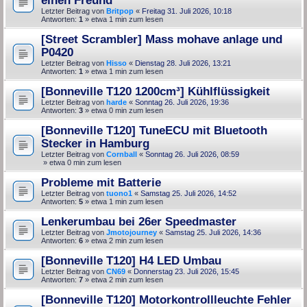
Letzter Beitrag von
Britpop
«
Freitag 31. Juli 2026, 10:18
Antworten:
1
» etwa 1 min zum lesen
[Street Scrambler] Mass mohave anlage und
P0420
Letzter Beitrag von
Hisso
«
Dienstag 28. Juli 2026, 13:21
Antworten:
1
» etwa 1 min zum lesen
[Bonneville T120 1200cm³] Kühlflüssigkeit
Letzter Beitrag von
harde
«
Sonntag 26. Juli 2026, 19:36
Antworten:
3
» etwa 0 min zum lesen
[Bonneville T120] TuneECU mit Bluetooth
Stecker in Hamburg
Letzter Beitrag von
Cornball
«
Sonntag 26. Juli 2026, 08:59
» etwa 0 min zum lesen
Probleme mit Batterie
Letzter Beitrag von
tuono1
«
Samstag 25. Juli 2026, 14:52
Antworten:
5
» etwa 1 min zum lesen
Lenkerumbau bei 26er Speedmaster
Letzter Beitrag von
Jmotojourney
«
Samstag 25. Juli 2026, 14:36
Antworten:
6
» etwa 2 min zum lesen
[Bonneville T120] H4 LED Umbau
Letzter Beitrag von
CN69
«
Donnerstag 23. Juli 2026, 15:45
Antworten:
7
» etwa 2 min zum lesen
[Bonneville T120] Motorkontrollleuchte Fehler