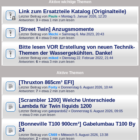
Aktive wichtige Themen
Link zum Ersatzteile Katalog (Originalteile)
Letzter Beitrag von
Paule
«
Montag 5. Januar 2026, 12:20
Antworten:
3
» etwa 1 min zum lesen
[Street Twin] Anzugsmomente
Letzter Beitrag von
Mechi
«
Samstag 6. Mai 2023, 20:43
Antworten:
4
» etwa 0 min zum lesen
Bitte lesen VOR Erstellung von neuen Technik-
Themen der Wassergekühlten. Danke!
Letzter Beitrag von
miked
«
Dienstag 22. Februar 2022, 21:44
Antworten:
6
» etwa 3 min zum lesen
Aktive Themen
[Thruxton 865cm³ EFI]
Letzter Beitrag von
Forty
«
Donnerstag 6. August 2026, 10:44
Antworten:
7
» etwa 2 min zum lesen
[Scrambler 1200] Welche Unterschiede
Lambda für Twin liquids 1200
Letzter Beitrag von
gatopardo62
«
Donnerstag 6. August 2026, 09:05
» etwa 0 min zum lesen
[Bonneville T100 900cm³] Gabelumbau T100 By
24
Letzter Beitrag von
CN69
«
Mittwoch 5. August 2026, 13:38
Antworten:
2
» etwa 1 min zum lesen