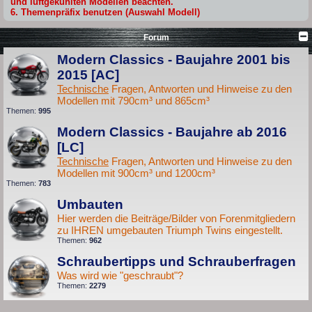
und luftgekühlten Modellen beachten.
6. Themenpräfix benutzen (Auswahl Modell)
Forum
Modern Classics - Baujahre 2001 bis
2015 [AC]
Technische
Fragen, Antworten und Hinweise zu den
Modellen mit 790cm³ und 865cm³
Themen:
995
Modern Classics - Baujahre ab 2016
[LC]
Technische
Fragen, Antworten und Hinweise zu den
Modellen mit 900cm³ und 1200cm³
Themen:
783
Umbauten
Hier werden die Beiträge/Bilder von Forenmitgliedern
zu IHREN umgebauten Triumph Twins eingestellt.
Themen:
962
Schraubertipps und Schrauberfragen
Was wird wie "geschraubt"?
Themen:
2279