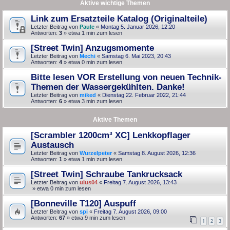
Aktive wichtige Themen
Link zum Ersatzteile Katalog (Originalteile)
Letzter Beitrag von
Paule
«
Montag 5. Januar 2026, 12:20
Antworten:
3
» etwa 1 min zum lesen
[Street Twin] Anzugsmomente
Letzter Beitrag von
Mechi
«
Samstag 6. Mai 2023, 20:43
Antworten:
4
» etwa 0 min zum lesen
Bitte lesen VOR Erstellung von neuen Technik-
Themen der Wassergekühlten. Danke!
Letzter Beitrag von
miked
«
Dienstag 22. Februar 2022, 21:44
Antworten:
6
» etwa 3 min zum lesen
Aktive Themen
[Scrambler 1200cm³ XC] Lenkkopflager
Austausch
Letzter Beitrag von
Wurzelpeter
«
Samstag 8. August 2026, 12:36
Antworten:
1
» etwa 1 min zum lesen
[Street Twin] Schraube Tankrucksack
Letzter Beitrag von
ulus04
«
Freitag 7. August 2026, 13:43
» etwa 0 min zum lesen
[Bonneville T120] Auspuff
Letzter Beitrag von
spi
«
Freitag 7. August 2026, 09:00
Antworten:
67
» etwa 9 min zum lesen
1
2
3