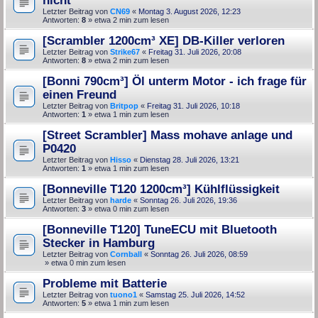
Letzter Beitrag von
CN69
«
Montag 3. August 2026, 12:23
Antworten:
8
» etwa 2 min zum lesen
[Scrambler 1200cm³ XE] DB-Killer verloren
Letzter Beitrag von
Strike67
«
Freitag 31. Juli 2026, 20:08
Antworten:
8
» etwa 2 min zum lesen
[Bonni 790cm³] Öl unterm Motor - ich frage für
einen Freund
Letzter Beitrag von
Britpop
«
Freitag 31. Juli 2026, 10:18
Antworten:
1
» etwa 1 min zum lesen
[Street Scrambler] Mass mohave anlage und
P0420
Letzter Beitrag von
Hisso
«
Dienstag 28. Juli 2026, 13:21
Antworten:
1
» etwa 1 min zum lesen
[Bonneville T120 1200cm³] Kühlflüssigkeit
Letzter Beitrag von
harde
«
Sonntag 26. Juli 2026, 19:36
Antworten:
3
» etwa 0 min zum lesen
[Bonneville T120] TuneECU mit Bluetooth
Stecker in Hamburg
Letzter Beitrag von
Cornball
«
Sonntag 26. Juli 2026, 08:59
» etwa 0 min zum lesen
Probleme mit Batterie
Letzter Beitrag von
tuono1
«
Samstag 25. Juli 2026, 14:52
Antworten:
5
» etwa 1 min zum lesen