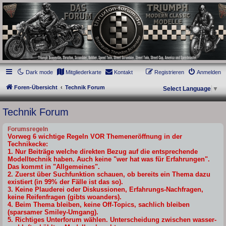
thruxton-forum.de
DAS FORUM! Alles rund um die Triumph Modern Classic Modelle. Das Forum für
die New Bonneville Baureihen ab BJ 2001. Triumph Bonneville, Thruxton,
Scrambler, Bobber, Speed Twin, Street Scrambler, Street Twin, Street Cup, America
und Speedmaster.
Dark mode
Mitgliederkarte
Kontakt
Registrieren
Anmelden
Foren-Übersicht
Technik Forum
Select Language
▼
Technik Forum
Forumsregeln
Vorweg 6 wichtige Regeln VOR Themeneröffnung in der
Technikecke:
1. Nur Beiträge welche direkten Bezug auf die entsprechende
Modelltechnik haben. Auch keine "wer hat was für Erfahrungen".
Das kommt in "Allgemeines".
2. Zuerst über Suchfunktion schauen, ob bereits ein Thema dazu
existiert (in 99% der Fälle ist das so).
3. Keine Plauderei oder Diskussionen, Erfahrungs-Nachfragen,
keine Reifenfragen (gibts woanders).
4. Beim Thema bleiben, keine Off-Topics, sachlich bleiben
(sparsamer Smiley-Umgang).
5. Richtiges Unterforum wählen. Unterscheidung zwischen wasser-