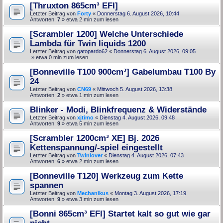
[Thruxton 865cm³ EFI]
Letzter Beitrag von
Forty
«
Donnerstag 6. August 2026, 10:44
Antworten:
7
» etwa 2 min zum lesen
[Scrambler 1200] Welche Unterschiede
Lambda für Twin liquids 1200
Letzter Beitrag von
gatopardo62
«
Donnerstag 6. August 2026, 09:05
» etwa 0 min zum lesen
[Bonneville T100 900cm³] Gabelumbau T100 By
24
Letzter Beitrag von
CN69
«
Mittwoch 5. August 2026, 13:38
Antworten:
2
» etwa 1 min zum lesen
Blinker - Modi, Blinkfrequenz & Widerstände
Letzter Beitrag von
xjtimo
«
Dienstag 4. August 2026, 09:48
Antworten:
9
» etwa 5 min zum lesen
[Scrambler 1200cm³ XE] Bj. 2026
Kettenspannung/-spiel eingestellt
Letzter Beitrag von
Twinlover
«
Dienstag 4. August 2026, 07:43
Antworten:
6
» etwa 2 min zum lesen
[Bonneville T120] Werkzeug zum Kette
spannen
Letzter Beitrag von
Mechanikus
«
Montag 3. August 2026, 17:19
Antworten:
9
» etwa 3 min zum lesen
[Bonni 865cm³ EFI] Startet kalt so gut wie gar
nicht