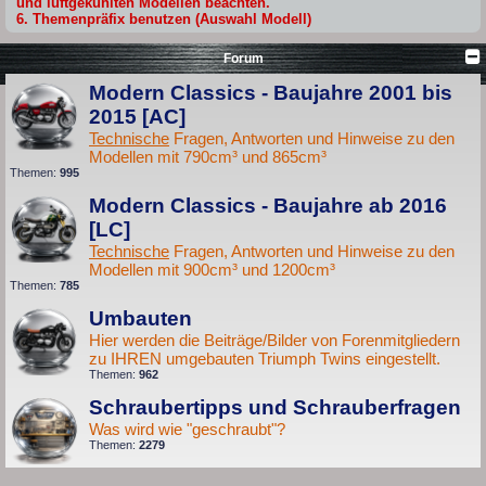
und luftgekühlten Modellen beachten.
6. Themenpräfix benutzen (Auswahl Modell)
Forum
Modern Classics - Baujahre 2001 bis
2015 [AC]
Technische
Fragen, Antworten und Hinweise zu den
Modellen mit 790cm³ und 865cm³
Themen:
995
Modern Classics - Baujahre ab 2016
[LC]
Technische
Fragen, Antworten und Hinweise zu den
Modellen mit 900cm³ und 1200cm³
Themen:
785
Umbauten
Hier werden die Beiträge/Bilder von Forenmitgliedern
zu IHREN umgebauten Triumph Twins eingestellt.
Themen:
962
Schraubertipps und Schrauberfragen
Was wird wie "geschraubt"?
Themen:
2279