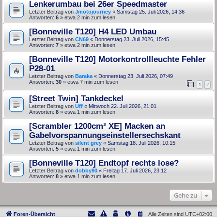
Lenkerumbau bei 26er Speedmaster
Letzter Beitrag von
Jmotojourney
«
Samstag 25. Juli 2026, 14:36
Antworten:
6
» etwa 2 min zum lesen
[Bonneville T120] H4 LED Umbau
Letzter Beitrag von
CN69
«
Donnerstag 23. Juli 2026, 15:45
Antworten:
7
» etwa 2 min zum lesen
[Bonneville T120] Motorkontrollleuchte Fehler
P28-01
Letzter Beitrag von
Baraka
«
Donnerstag 23. Juli 2026, 07:49
Antworten:
30
» etwa 7 min zum lesen
1
2
[Street Twin] Tankdeckel
Letzter Beitrag von
Uff
«
Mittwoch 22. Juli 2026, 21:01
Antworten:
8
» etwa 1 min zum lesen
[Scrambler 1200cm³ XE] Macken an
Gabelvorspannungseinstellersechskant
Letzter Beitrag von
silent grey
«
Samstag 18. Juli 2026, 10:15
Antworten:
5
» etwa 1 min zum lesen
[Bonneville T120] Endtopf rechts lose?
Letzter Beitrag von
dobby90
«
Freitag 17. Juli 2026, 23:12
Antworten:
8
» etwa 1 min zum lesen
Gehe zu
Foren-Übersicht
Alle Zeiten sind
UTC+02:00