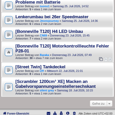
Probleme mit Batterie
Letzter Beitrag von
tuono1
«
Samstag 25. Juli 2026, 14:52
Antworten:
5
» etwa 1 min zum lesen
Lenkerumbau bei 26er Speedmaster
Letzter Beitrag von
Jmotojourney
«
Samstag 25. Juli 2026, 14:36
Antworten:
6
» etwa 2 min zum lesen
[Bonneville T120] H4 LED Umbau
Letzter Beitrag von
CN69
«
Donnerstag 23. Juli 2026, 15:45
Antworten:
7
» etwa 2 min zum lesen
[Bonneville T120] Motorkontrollleuchte Fehler
P28-01
Letzter Beitrag von
Baraka
«
Donnerstag 23. Juli 2026, 07:49
Antworten:
30
» etwa 7 min zum lesen
1
2
[Street Twin] Tankdeckel
Letzter Beitrag von
Uff
«
Mittwoch 22. Juli 2026, 21:01
Antworten:
8
» etwa 1 min zum lesen
[Scrambler 1200cm³ XE] Macken an
Gabelvorspannungseinstellersechskant
Letzter Beitrag von
silent grey
«
Samstag 18. Juli 2026, 10:15
Antworten:
5
» etwa 1 min zum lesen
Gehe zu
Foren-Übersicht
Alle Zeiten sind
UTC+02:00