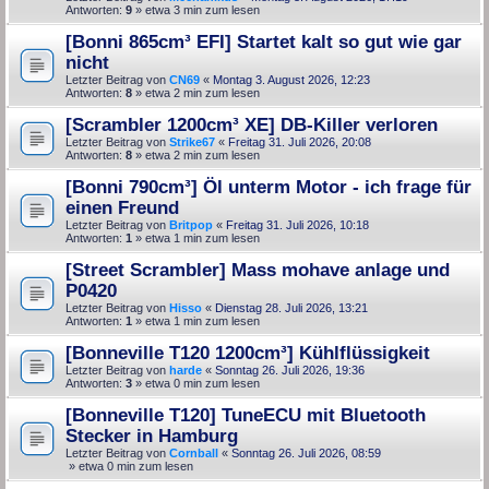
Antworten:
9
» etwa 3 min zum lesen
[Bonni 865cm³ EFI] Startet kalt so gut wie gar
nicht
Letzter Beitrag von
CN69
«
Montag 3. August 2026, 12:23
Antworten:
8
» etwa 2 min zum lesen
[Scrambler 1200cm³ XE] DB-Killer verloren
Letzter Beitrag von
Strike67
«
Freitag 31. Juli 2026, 20:08
Antworten:
8
» etwa 2 min zum lesen
[Bonni 790cm³] Öl unterm Motor - ich frage für
einen Freund
Letzter Beitrag von
Britpop
«
Freitag 31. Juli 2026, 10:18
Antworten:
1
» etwa 1 min zum lesen
[Street Scrambler] Mass mohave anlage und
P0420
Letzter Beitrag von
Hisso
«
Dienstag 28. Juli 2026, 13:21
Antworten:
1
» etwa 1 min zum lesen
[Bonneville T120 1200cm³] Kühlflüssigkeit
Letzter Beitrag von
harde
«
Sonntag 26. Juli 2026, 19:36
Antworten:
3
» etwa 0 min zum lesen
[Bonneville T120] TuneECU mit Bluetooth
Stecker in Hamburg
Letzter Beitrag von
Cornball
«
Sonntag 26. Juli 2026, 08:59
» etwa 0 min zum lesen