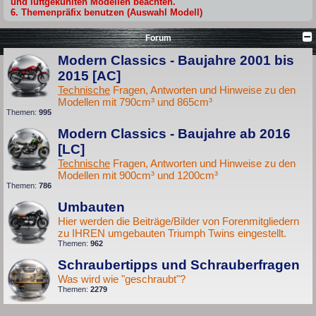
und luftgekühlten Modellen beachten.
6. Themenpräfix benutzen (Auswahl Modell)
Forum
Modern Classics - Baujahre 2001 bis
2015 [AC]
Technische
Fragen, Antworten und Hinweise zu den
Modellen mit 790cm³ und 865cm³
Themen:
995
Modern Classics - Baujahre ab 2016
[LC]
Technische
Fragen, Antworten und Hinweise zu den
Modellen mit 900cm³ und 1200cm³
Themen:
786
Umbauten
Hier werden die Beiträge/Bilder von Forenmitgliedern
zu IHREN umgebauten Triumph Twins eingestellt.
Themen:
962
Schraubertipps und Schrauberfragen
Was wird wie "geschraubt"?
Themen:
2279