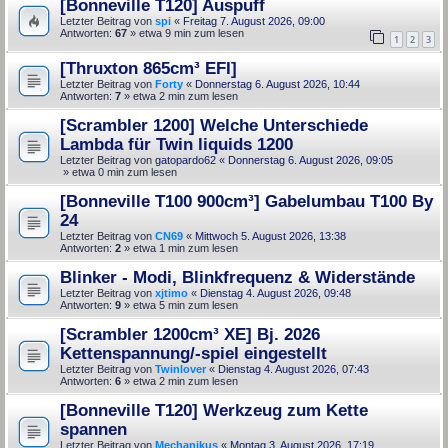
[Bonneville T120] Auspuff
Letzter Beitrag von
spi
«
Freitag 7. August 2026, 09:00
Antworten:
67
» etwa 9 min zum lesen
1
2
3
[Thruxton 865cm³ EFI]
Letzter Beitrag von
Forty
«
Donnerstag 6. August 2026, 10:44
Antworten:
7
» etwa 2 min zum lesen
[Scrambler 1200] Welche Unterschiede
Lambda für Twin liquids 1200
Letzter Beitrag von
gatopardo62
«
Donnerstag 6. August 2026, 09:05
» etwa 0 min zum lesen
[Bonneville T100 900cm³] Gabelumbau T100 By
24
Letzter Beitrag von
CN69
«
Mittwoch 5. August 2026, 13:38
Antworten:
2
» etwa 1 min zum lesen
Blinker - Modi, Blinkfrequenz & Widerstände
Letzter Beitrag von
xjtimo
«
Dienstag 4. August 2026, 09:48
Antworten:
9
» etwa 5 min zum lesen
[Scrambler 1200cm³ XE] Bj. 2026
Kettenspannung/-spiel eingestellt
Letzter Beitrag von
Twinlover
«
Dienstag 4. August 2026, 07:43
Antworten:
6
» etwa 2 min zum lesen
[Bonneville T120] Werkzeug zum Kette
spannen
Letzter Beitrag von
Mechanikus
«
Montag 3. August 2026, 17:19