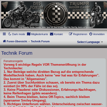
thruxton-forum.de
DAS FORUM! Alles rund um die Triumph Modern Classic Modelle. Das Forum für
die New Bonneville Baureihen ab BJ 2001. Triumph Bonneville, Thruxton,
Scrambler, Bobber, Speed Twin, Street Scrambler, Street Twin, Street Cup, America
und Speedmaster.
Dark mode
Mitgliederkarte
Kontakt
Registrieren
Anmelden
Foren-Übersicht
Technik Forum
Select Language
▼
Technik Forum
Forumsregeln
Vorweg 6 wichtige Regeln VOR Themeneröffnung in der
Technikecke:
1. Nur Beiträge welche direkten Bezug auf die entsprechende
Modelltechnik haben. Auch keine "wer hat was für Erfahrungen".
Das kommt in "Allgemeines".
2. Zuerst über Suchfunktion schauen, ob bereits ein Thema dazu
existiert (in 99% der Fälle ist das so).
3. Keine Plauderei oder Diskussionen, Erfahrungs-Nachfragen,
keine Reifenfragen (gibts woanders).
4. Beim Thema bleiben, keine Off-Topics, sachlich bleiben
(sparsamer Smiley-Umgang).
5. Richtiges Unterforum wählen. Unterscheidung zwischen wasser-