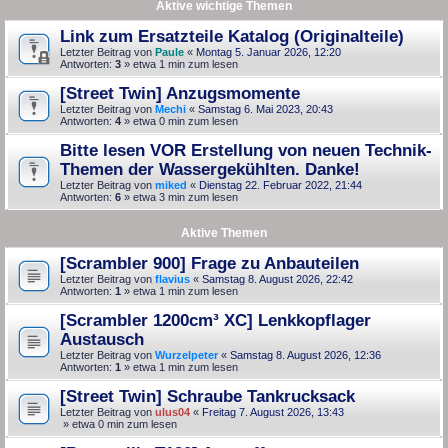
Aktive wichtige Themen
Link zum Ersatzteile Katalog (Originalteile)
Letzter Beitrag von
Paule
«
Montag 5. Januar 2026, 12:20
Antworten:
3
» etwa 1 min zum lesen
[Street Twin] Anzugsmomente
Letzter Beitrag von
Mechi
«
Samstag 6. Mai 2023, 20:43
Antworten:
4
» etwa 0 min zum lesen
Bitte lesen VOR Erstellung von neuen Technik-
Themen der Wassergekühlten. Danke!
Letzter Beitrag von
miked
«
Dienstag 22. Februar 2022, 21:44
Antworten:
6
» etwa 3 min zum lesen
Aktive Themen
[Scrambler 900] Frage zu Anbauteilen
Letzter Beitrag von
flavius
«
Samstag 8. August 2026, 22:42
Antworten:
1
» etwa 1 min zum lesen
[Scrambler 1200cm³ XC] Lenkkopflager
Austausch
Letzter Beitrag von
Wurzelpeter
«
Samstag 8. August 2026, 12:36
Antworten:
1
» etwa 1 min zum lesen
[Street Twin] Schraube Tankrucksack
Letzter Beitrag von
ulus04
«
Freitag 7. August 2026, 13:43
» etwa 0 min zum lesen