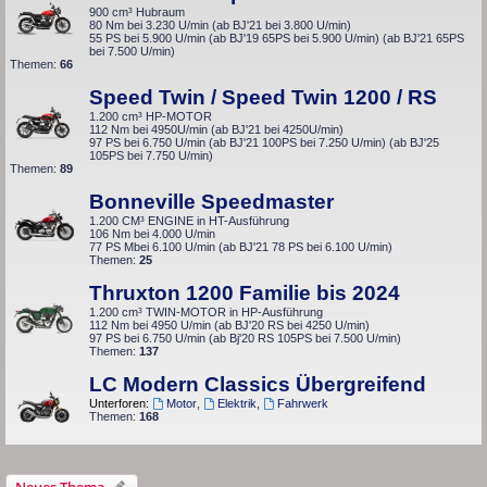
900 cm³ Hubraum
80 Nm bei 3.230 U/min (ab BJ'21 bei 3.800 U/min)
55 PS bei 5.900 U/min (ab BJ'19 65PS bei 5.900 U/min) (ab BJ'21 65PS
bei 7.500 U/min)
Themen:
66
Speed Twin / Speed Twin 1200 / RS
1.200 cm³ HP-MOTOR
112 Nm bei 4950U/min (ab BJ'21 bei 4250U/min)
97 PS bei 6.750 U/min (ab BJ'21 100PS bei 7.250 U/min) (ab BJ'25
105PS bei 7.750 U/min)
Themen:
89
Bonneville Speedmaster
1.200 CM³ ENGINE in HT-Ausführung
106 Nm bei 4.000 U/min
77 PS Mbei 6.100 U/min (ab BJ'21 78 PS bei 6.100 U/min)
Themen:
25
Thruxton 1200 Familie bis 2024
1.200 cm³ TWIN-MOTOR in HP-Ausführung
112 Nm bei 4950 U/min (ab BJ'20 RS bei 4250 U/min)
97 PS bei 6.750 U/min (ab Bj'20 RS 105PS bei 7.500 U/min)
Themen:
137
LC Modern Classics Übergreifend
Unterforen:
Motor
,
Elektrik
,
Fahrwerk
Themen:
168
Neues Thema