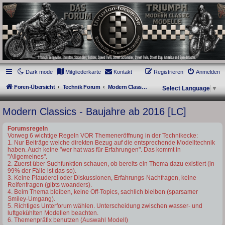
thruxton-forum.de
DAS FORUM! Alles rund um die Triumph Modern Classic Modelle. Das Forum für
die New Bonneville Baureihen ab BJ 2001. Triumph Bonneville, Thruxton,
Scrambler, Bobber, Speed Twin, Street Scrambler, Street Twin, Street Cup, America
und Speedmaster.
Dark mode
Mitgliederkarte
Kontakt
Registrieren
Anmelden
Foren-Übersicht
Technik Forum
Modern Classics - Baujahre ab 2016 [LC]
Select Language
▼
Modern Classics - Baujahre ab 2016 [LC]
Forumsregeln
Vorweg 6 wichtige Regeln VOR Themeneröffnung in der Technikecke:
1. Nur Beiträge welche direkten Bezug auf die entsprechende Modelltechnik
haben. Auch keine "wer hat was für Erfahrungen". Das kommt in
"Allgemeines".
2. Zuerst über Suchfunktion schauen, ob bereits ein Thema dazu existiert (in
99% der Fälle ist das so).
3. Keine Plauderei oder Diskussionen, Erfahrungs-Nachfragen, keine
Reifenfragen (gibts woanders).
4. Beim Thema bleiben, keine Off-Topics, sachlich bleiben (sparsamer
Smiley-Umgang).
5. Richtiges Unterforum wählen. Unterscheidung zwischen wasser- und
luftgekühlten Modellen beachten.
6. Themenpräfix benutzen (Auswahl Modell)