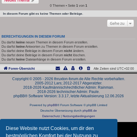
0 Themen • Seite
1
von
1
In diesem Forum gibt es keine Themen oder Beiträge.
Gehe zu
BERECHTIGUNGEN IN DIESEM FORUM
Du darfst
keine
neuen Themen in diesem Forum erstellen.
Du darfst
keine
Antworten zu Themen in diesem Forum erstellen.
Du darfst deine Beiträge in diesem Forum
nicht
ändern.
Du darfst deine Beiträge in diesem Forum
nicht
löschen.
Du darfst
keine
Dateianhänge in diesem Forum erstellen.
Foren-Übersicht
Alle Zeiten sind
UTC+02:00
Copyright © 2005 - 2026 thruxton-forum.de Alle Rechte vorbehalten.
2005-2012 Lars; 2012-2017 Abgeratzter.
2018-2026 Kaufmännisch/rechtlicher Admin: Rainman.
2018-2026 technischer Admin: Paule.
phpBB® Software Version: 3.3.17, letzte Aktualisierung 12.06.2026
Powered by
phpBB
® Forum Software © phpBB Limited
Deutsche Übersetzung durch
phpBB.de
Datenschutz
|
Nutzungsbedingungen
Diese Website nutzt Cookies, um dir den
bestmöglichen Komfort bei der Nutzung zu