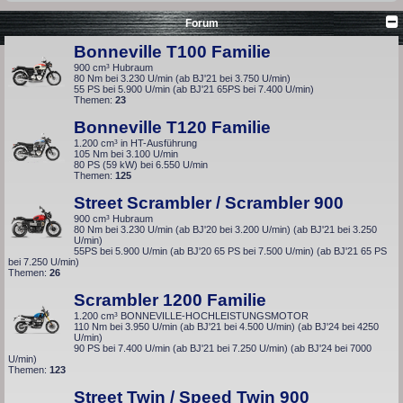
Forum
Bonneville T100 Familie
900 cm³ Hubraum
80 Nm bei 3.230 U/min (ab BJ'21 bei 3.750 U/min)
55 PS bei 5.900 U/min (ab BJ'21 65PS bei 7.400 U/min)
Themen:
23
Bonneville T120 Familie
1.200 cm³ in HT-Ausführung
105 Nm bei 3.100 U/min
80 PS (59 kW) bei 6.550 U/min
Themen:
125
Street Scrambler / Scrambler 900
900 cm³ Hubraum
80 Nm bei 3.230 U/min (ab BJ'20 bei 3.200 U/min) (ab BJ'21 bei 3.250
U/min)
55PS bei 5.900 U/min (ab BJ'20 65 PS bei 7.500 U/min) (ab BJ'21 65 PS
bei 7.250 U/min)
Themen:
26
Scrambler 1200 Familie
1.200 cm³ BONNEVILLE-HOCHLEISTUNGSMOTOR
110 Nm bei 3.950 U/min (ab BJ'21 bei 4.500 U/min) (ab BJ'24 bei 4250
U/min)
90 PS bei 7.400 U/min (ab BJ'21 bei 7.250 U/min) (ab BJ'24 bei 7000
U/min)
Themen:
123
Street Twin / Speed Twin 900