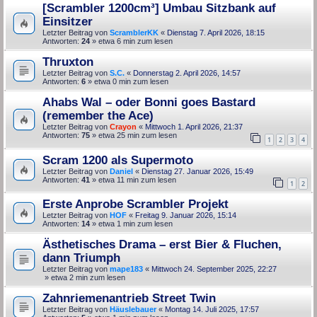
[Scrambler 1200cm³] Umbau Sitzbank auf
Einsitzer
Letzter Beitrag von
ScramblerKK
«
Dienstag 7. April 2026, 18:15
Antworten:
24
» etwa 6 min zum lesen
Thruxton
Letzter Beitrag von
S.C.
«
Donnerstag 2. April 2026, 14:57
Antworten:
6
» etwa 0 min zum lesen
Ahabs Wal – oder Bonni goes Bastard
(remember the Ace)
Letzter Beitrag von
Crayon
«
Mittwoch 1. April 2026, 21:37
Antworten:
75
» etwa 25 min zum lesen
1
2
3
4
Scram 1200 als Supermoto
Letzter Beitrag von
Daniel
«
Dienstag 27. Januar 2026, 15:49
Antworten:
41
» etwa 11 min zum lesen
1
2
Erste Anprobe Scrambler Projekt
Letzter Beitrag von
HOF
«
Freitag 9. Januar 2026, 15:14
Antworten:
14
» etwa 1 min zum lesen
Ästhetisches Drama – erst Bier & Fluchen,
dann Triumph
Letzter Beitrag von
mape183
«
Mittwoch 24. September 2025, 22:27
» etwa 2 min zum lesen
Zahnriemenantrieb Street Twin
Letzter Beitrag von
Häuslebauer
«
Montag 14. Juli 2025, 17:57