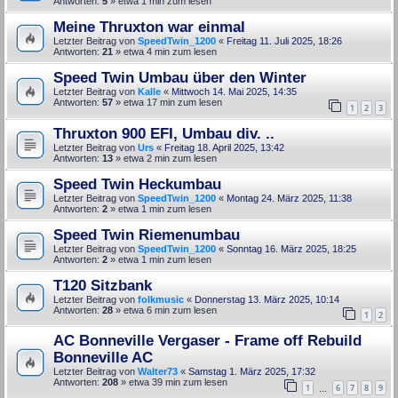
Antworten:
5
» etwa 1 min zum lesen
Meine Thruxton war einmal
Letzter Beitrag von
SpeedTwin_1200
«
Freitag 11. Juli 2025, 18:26
Antworten:
21
» etwa 4 min zum lesen
Speed Twin Umbau über den Winter
Letzter Beitrag von
Kalle
«
Mittwoch 14. Mai 2025, 14:35
Antworten:
57
» etwa 17 min zum lesen
1
2
3
Thruxton 900 EFI, Umbau div. ..
Letzter Beitrag von
Urs
«
Freitag 18. April 2025, 13:42
Antworten:
13
» etwa 2 min zum lesen
Speed Twin Heckumbau
Letzter Beitrag von
SpeedTwin_1200
«
Montag 24. März 2025, 11:38
Antworten:
2
» etwa 1 min zum lesen
Speed Twin Riemenumbau
Letzter Beitrag von
SpeedTwin_1200
«
Sonntag 16. März 2025, 18:25
Antworten:
2
» etwa 1 min zum lesen
T120 Sitzbank
Letzter Beitrag von
folkmusic
«
Donnerstag 13. März 2025, 10:14
Antworten:
28
» etwa 6 min zum lesen
1
2
AC Bonneville Vergaser - Frame off Rebuild
Bonneville AC
Letzter Beitrag von
Walter73
«
Samstag 1. März 2025, 17:32
Antworten:
208
» etwa 39 min zum lesen
1
6
7
8
9
…