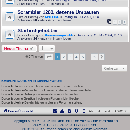
Letzter Beitrag von
TMB
«
Sonntag 15. September 2024, 20:43
Antworten:
6
» etwa 1 min zum lesen
Scrambler 1200, dezente Umbauten
Letzter Beitrag von
SPITFIRE
«
Freitag 19. Juli 2024, 18:01
Antworten:
56
» etwa 9 min zum lesen
1
2
3
Starbridgebobber
Letzter Beitrag von
thomaswagner-hh
«
Donnerstag 23. Mai 2024, 13:16
Antworten:
14
» etwa 4 min zum lesen
Neues Thema
Seite
1
von
39
1
2
3
4
5
39
Nächste
962 Themen
…
Gehe zu
BERECHTIGUNGEN IN DIESEM FORUM
Du darfst
keine
neuen Themen in diesem Forum erstellen.
Du darfst
keine
Antworten zu Themen in diesem Forum erstellen.
Du darfst deine Beiträge in diesem Forum
nicht
ändern.
Du darfst deine Beiträge in diesem Forum
nicht
löschen.
Du darfst
keine
Dateianhänge in diesem Forum erstellen.
Foren-Übersicht
Alle Zeiten sind
UTC+02:00
Copyright © 2005 - 2026 thruxton-forum.de Alle Rechte vorbehalten.
2005-2012 Lars; 2012-2017 Abgeratzter.
2018-2026 Kaufmännisch/rechtlicher Admin: Rainman.