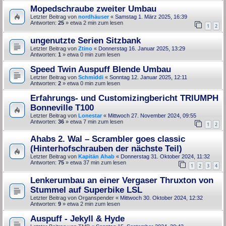
Mopedschraube zweiter Umbau
Letzter Beitrag von
nordhäuser
«
Samstag 1. März 2025, 16:39
Antworten:
25
» etwa 2 min zum lesen
1
2
ungenutzte Serien Sitzbank
Letzter Beitrag von
Ztino
«
Donnerstag 16. Januar 2025, 13:29
Antworten:
1
» etwa 0 min zum lesen
Speed Twin Auspuff Blende Umbau
Letzter Beitrag von
Schmiddi
«
Sonntag 12. Januar 2025, 12:11
Antworten:
2
» etwa 0 min zum lesen
Erfahrungs- und Customizingbericht TRIUMPH
Bonneville T100
Letzter Beitrag von
Lonestar
«
Mittwoch 27. November 2024, 09:55
Antworten:
36
» etwa 7 min zum lesen
1
2
Ahabs 2. Wal – Scrambler goes classic
(Hinterhofschrauben der nächste Teil)
Letzter Beitrag von
Kapitän Ahab
«
Donnerstag 31. Oktober 2024, 11:32
Antworten:
75
» etwa 37 min zum lesen
1
2
3
4
Lenkerumbau an einer Vergaser Thruxton von
Stummel auf Superbike LSL
Letzter Beitrag von
Organspender
«
Mittwoch 30. Oktober 2024, 12:32
Antworten:
9
» etwa 2 min zum lesen
Auspuff - Jekyll & Hyde