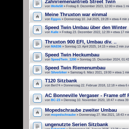
Zahnriemenantrieb Street Twin
von
Wolle58
»
Freitag 8. Dezember 2023, 12:00
» etwa 1 m
Meine Thruxton war einmal
von
Eggos
»
Donnerstag 10. Juli 2025, 19:28
» etwa 4 min 
Speed Twin Umbau über den Winter
von
Kalle
»
Freitag 23. Dezember 2022, 12:39
» etwa 17 mi
Thruxton 900 EFI, Umbau div. ..
von
MAE06
»
Sonntag 13. April 2025, 14:15
» etwa 2 min zu
Speed Twin Heckumbau
von
SpeedTwin_1200
»
Sonntag 15. Dezember 2024, 01:4
Speed Twin Riemenumbau
von
Silverbiker
»
Samstag 6. März 2021, 19:00
» etwa 1 mi
T120 Sitzbank
von
Bert74
»
Donnerstag 22. Februar 2018, 12:18
» etwa 6 
AC Bonneville Vergaser - Frame off 
von
BC-23
»
Dienstag 10. November 2020, 18:47
» etwa 39
Mopedschraube zweiter Umbau
von
mopedschraube
»
Donnerstag 27. Mai 2021, 18:43
» e
ungenutzte Serien Sitzbank