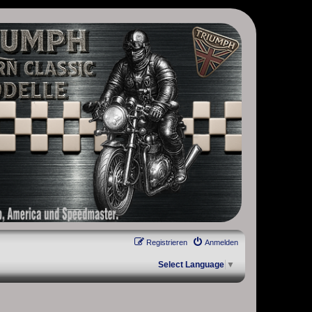
, Scrambler, Bobber, Speed Twin, Street Scrambler, Street Twin,
Registrieren
Anmelden
Select Language
▼