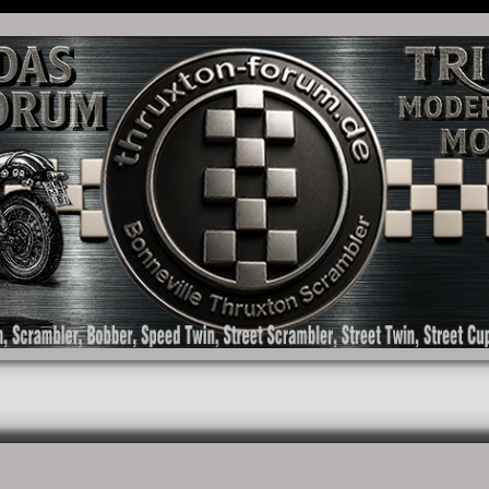
as Forum für die New Bonneville Baureihen ab BJ 2001. Triumph Bonneville, Thruxton