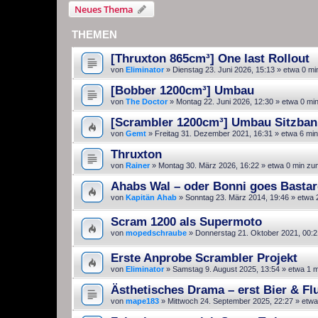
Neues Thema
THEMEN
[Thruxton 865cm³] One last Rollout
von
Eliminator
»
Dienstag 23. Juni 2026, 15:13
» etwa 0 mi
[Bobber 1200cm³] Umbau
von
The Doctor
»
Montag 22. Juni 2026, 12:30
» etwa 0 mi
[Scrambler 1200cm³] Umbau Sitzbank
von
Gemt
»
Freitag 31. Dezember 2021, 16:31
» etwa 6 min
Thruxton
von
Rainer
»
Montag 30. März 2026, 16:22
» etwa 0 min zu
Ahabs Wal – oder Bonni goes Bastar
von
Kapitän Ahab
»
Sonntag 23. März 2014, 19:46
» etwa 
Scram 1200 als Supermoto
von
mopedschraube
»
Donnerstag 21. Oktober 2021, 00:2
Erste Anprobe Scrambler Projekt
von
Eliminator
»
Samstag 9. August 2025, 13:54
» etwa 1 m
Ästhetisches Drama – erst Bier & F
von
mape183
»
Mittwoch 24. September 2025, 22:27
» etwa