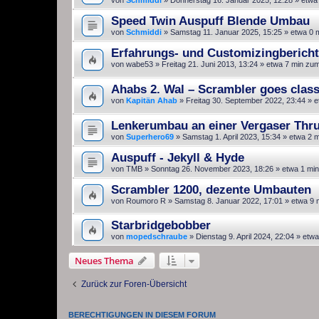
von
Schmiddi
»
Donnerstag 16. Januar 2025, 12:28
» etwa
Speed Twin Auspuff Blende Umbau
von
Schmiddi
»
Samstag 11. Januar 2025, 15:25
» etwa 0 
Erfahrungs- und Customizingberich
von
wabe53
»
Freitag 21. Juni 2013, 13:24
» etwa 7 min zum
Ahabs 2. Wal – Scrambler goes class
von
Kapitän Ahab
»
Freitag 30. September 2022, 23:44
» e
Lenkerumbau an einer Vergaser Thr
von
Superhero69
»
Samstag 1. April 2023, 15:34
» etwa 2 m
Auspuff - Jekyll & Hyde
von
TMB
»
Sonntag 26. November 2023, 18:26
» etwa 1 min
Scrambler 1200, dezente Umbauten
von
Roumoro R
»
Samstag 8. Januar 2022, 17:01
» etwa 9 
Starbridgebobber
von
mopedschraube
»
Dienstag 9. April 2024, 22:04
» etwa
Neues Thema
Zurück zur Foren-Übersicht
BERECHTIGUNGEN IN DIESEM FORUM