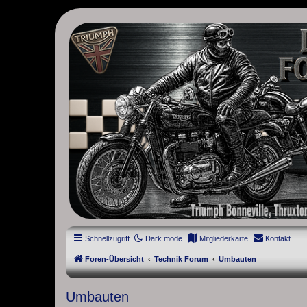
thruxton-forum.de
DAS FORUM! Alles rund um die Triumph Modern Classic Modelle. D
Street Cup, America und Speedmaster.
Schnellzugriff
Dark mode
Mitgliederkarte
Kontakt
Foren-Übersicht
Technik Forum
Umbauten
Umbauten